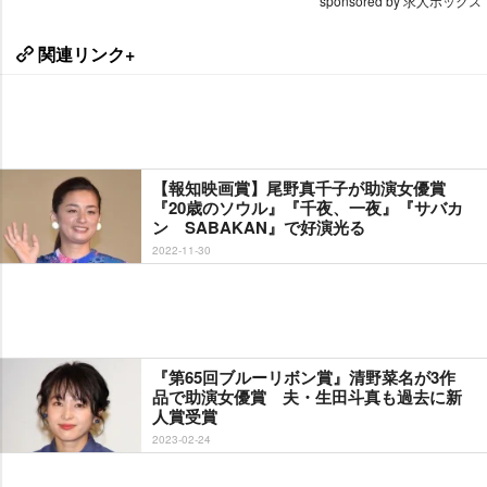
sponsored by 求人ボックス
関連リンク+
【報知映画賞】尾野真千子が助演女優賞
『20歳のソウル』『千夜、一夜』『サバカ
ン SABAKAN』で好演光る
2022-11-30
『第65回ブルーリボン賞』清野菜名が3作
品で助演女優賞 夫・生田斗真も過去に新
人賞受賞
2023-02-24