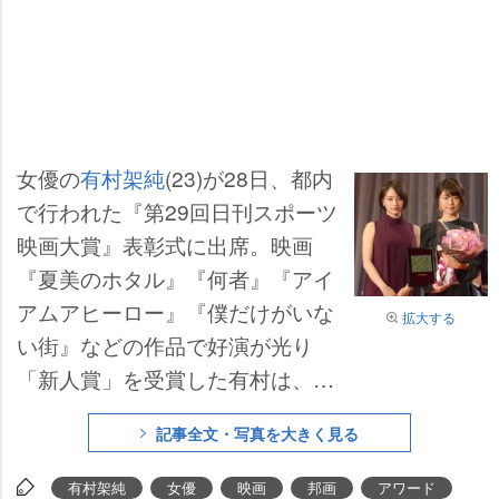
女優の
有村架純
(23)が28日、都内
で行われた『第29回日刊スポーツ
映画大賞』表彰式に出席。映画
『夏美のホタル』『何者』『アイ
アムアヒーロー』『僕だけがいな
拡大する
い街』などの作品で好演が光り
「新人賞」を受賞した有村は、多
くのフラッシュを浴びながら「自
記事全文・写真を大きく見る
分が力強く思えるのも皆さんの支
えのおかげですし、たくさんの作
有村架純
女優
映画
邦画
アワード