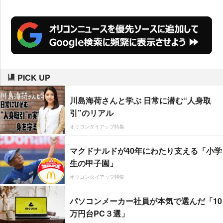
品や監督、共演者の方々に出会え
たおかげ。本当に感謝の気持ちで
いっぱいです」と笑顔で喜んだ。
PICK UP
川島海荷さんと学ぶ 日常に潜む“人身取
引”のリアル
オリコンタイアップ特集
マクドナルドが40年にわたり支える「小学
生の甲子園」
オリコンタイアップ特集
パソコンメーカー社員が本気で選んだ「10
万円台PC３選」