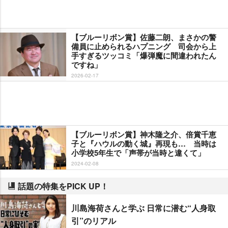
【ブルーリボン賞】佐藤二朗、まさかの警
備員に止められるハプニング 司会から上
手すぎるツッコミ「爆弾魔に間違われたん
ですね」
2026-02-17
【ブルーリボン賞】神木隆之介、倍賞千恵
子と『ハウルの動く城』再現も… 当時は
小学校5年生で「声帯が当時と違くて」
2024-02-08
話題の特集をPICK UP！
川島海荷さんと学ぶ 日常に潜む“人身取
引”のリアル