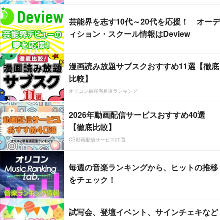
芸能界を志す10代～20代を応援！ オーデ
ィション・スクール情報はDeview
漫画読み放題サブスクおすすめ11選【徹底
比較】
オリコン顧客満足度ランキング
2026年動画配信サービスおすすめ40選
【徹底比較】
CS動画配信サービス20選
毎週の音楽ランキングから、ヒットの推移
をチェック！
試写会、登壇イベント、サインチェキなど