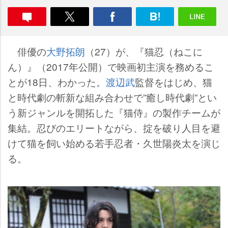
俳優の
大野拓朗
（27）が、『猫忍（ねこに
ん）』（2017年公開）で映画初主演を務めるこ
とが18日、わかった。
渡辺武
監督をはじめ、猫
と時代劇の斬新な組み合わせで”癒し時代劇”とい
う新ジャンルを開拓した『猫侍』の製作チームが
集結。忍びのエリートながら、掟を破り人目を避
けて猫を飼い始める若手忍者・久世陽炎太を演じ
る。