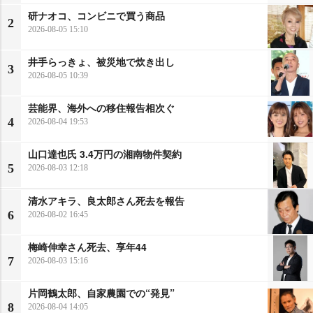
研ナオコ、コンビニで買う商品
2
2026-08-05 15:10
井手らっきょ、被災地で炊き出し
3
2026-08-05 10:39
芸能界、海外への移住報告相次ぐ
4
2026-08-04 19:53
山口達也氏 3.4万円の湘南物件契約
5
2026-08-03 12:18
清水アキラ、良太郎さん死去を報告
6
2026-08-02 16:45
梅崎伸幸さん死去、享年44
7
2026-08-03 15:16
片岡鶴太郎、自家農園での“発見”
8
2026-08-04 14:05