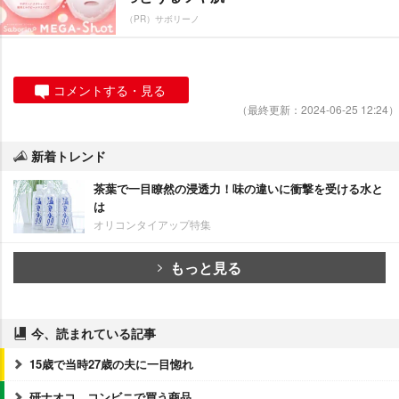
（PR）サボリーノ
コメントする・見る
（最終更新：2024-06-25 12:24）
新着トレンド
茶葉で一目瞭然の浸透力！味の違いに衝撃を受ける水と
は
オリコンタイアップ特集
もっと見る
今、読まれている記事
15歳で当時27歳の夫に一目惚れ
研ナオコ、コンビニで買う商品