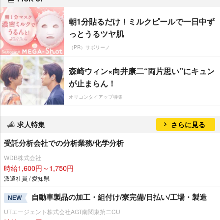
朝1分貼るだけ！ミルクピールで一日中ず
っとうるツヤ肌
（PR）サボリーノ
森崎ウィン×向井康二“両片思い”にキュン
が止まらん！
オリコンタイアップ特集
求人特集
さらに見る
受託分析会社での分析業務/化学分析
WDB株式会社
時給1,600円～1,750円
派遣社員 / 愛知県
自動車製品の加工・組付け/寮完備/日払い/工場・製造
NEW
UTエージェント株式会社AGT南関東第二CU