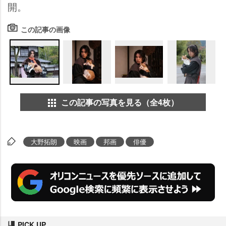
開。
この記事の画像
この記事の写真を見る（全4枚）
大野拓朗
映画
邦画
俳優
PICK UP