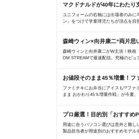
マクドナルドが40年にわたり
ユニフォームの右袖には出場者のみに
ン」をつけて学童球児たちが頂点を目
森崎ウィン×向井康二“両片思
森崎ウィンと向井康二がW主演！映画『（L
OM STREAMで最速配信。究極のピュ
お値段そのまま45％増量！フ
ファミチキにお弁当にアイスも!?ファ
まま おかわり45％増量作戦」が今夏
プロ厳選！目的別「おすすめP
用途に合うパソコン選びは意外と難し
製品担当者が用途別のおすすめモデル