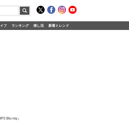
イフ
ランキング
推し活
新着トレンド
 Blu-ray』