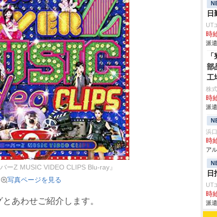
N
日
UT
時給
派遣
「
部
工
株
時給
派遣
N
浜
時給
アル
N
MUSIC VIDEO CLIPS Blu-ray』
日
写真ページを見る
UT
時給
グとあわせご紹介します。
派遣