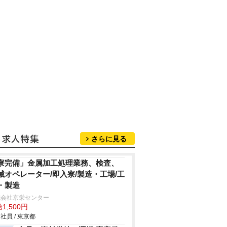
さらに見る
寮完備」金属加工処理業務、検査、
械オペレーター/即入寮/製造・工場/工
・製造
式会社京栄センター
1,500円
社員 / 東京都