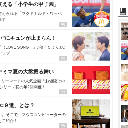
支える「小学生の甲子園」
与えられる「マクドナルド・ワッペ
指す
い”にキュンが止まらん！
OVE SONG）』が8／５よりJ:C
アラブ！
ァミマ夏の大盤振る舞い
ミリーマートの人気企画「お値段その
、シリーズ初の年2回開催！
C９選」とは？
い。そこで、マウスコンピューターの
をご紹介！