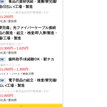
食品の資材供給・運搬/寮完備/
EW
勤/日払い/工場・製造
エージェント株式会社AGT東海第一CU
1,200円
社員 / 愛知県
寮完備」光ファイバーケーブル接続
品の製造・組立・検査/即入寮/製造・
場/工場・製造
式会社京栄センター
1,300円～1,625円
社員 / 愛知県
歯科助手/未経験OK・駅チカ
EW
口歯科クリニック
1,260円～1,300円
バイト・パート / 神奈川県
電子部品の組立・検査/寮完備/
EW
払い/工場・製造
エージェント株式会社AGT東海第一CU
1,400円
社員 / 愛知県