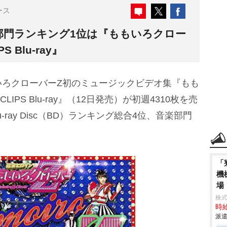
ース
y音楽部門ランキング1位は『ももいろクロー
S Blu-ray』
ろクローバーZ初のミュージックビデオ集『もも
CLIPS Blu-ray』（12日発売）が初週4310枚を売
u-ray Disc（BD）ランキング総合4位、音楽部門
「
機
場
株
時給
派遣