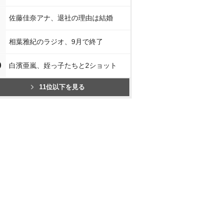
佐藤佳奈アナ、退社の理由は結婚
相葉雅紀のラジオ、9月で終了
0
白濱亜嵐、姪っ子たちと2ショット
11位以下を見る