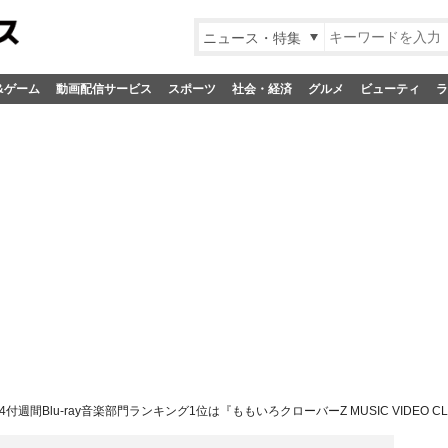
ニュース・特集
&ゲーム
動画配信サービス
スポーツ
社会・経済
グルメ
ビューティ
ラ
/24付週間Blu-ray音楽部門ランキング1位は『ももいろクローバーZ MUSIC VIDEO CLIPS