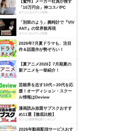
【驚愕】メーカー社員が推す
「10万円台」神コスパPC
オリコンタイアップ特集
「別班のよう」腕時計で『VIV
ANT』の世界観再現
オリコンタイアップ特集
2026年7月夏ドラマも、注目
作＆話題作が勢ぞろい！
【夏アニメ2026】7月期夏の
新アニメを一挙紹介！
芸能界を志す10代～20代を応
援！オーディション・スクー
ル情報はDeview
漫画読み放題サブスクおすす
め11選【徹底比較】
オリコン顧客満足度ランキング
2026年動画配信サービスおす