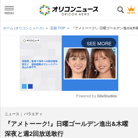
ホーム (オリコンニュース)
芸能 TOP
『アメトーーク!』日曜ゴールデン進出&木
SEE MORE
Powered by 
GliaStudios
M
ニュース
バラエティ
u
t
『アメトーーク!』日曜ゴールデン進出&木曜
e
深夜と週2回放送敢行