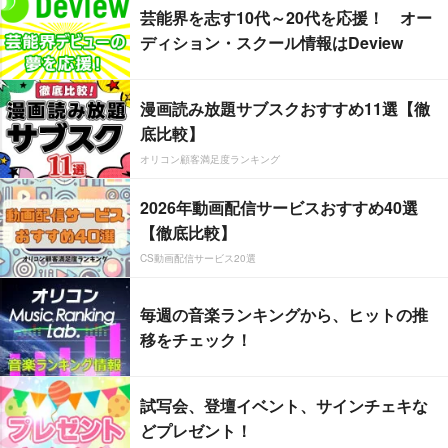
芸能界を志す10代～20代を応援！ オー
ディション・スクール情報はDeview
漫画読み放題サブスクおすすめ11選【徹
底比較】
オリコン顧客満足度ランキング
2026年動画配信サービスおすすめ40選
【徹底比較】
CS動画配信サービス20選
毎週の音楽ランキングから、ヒットの推
移をチェック！
試写会、登壇イベント、サインチェキな
どプレゼント！