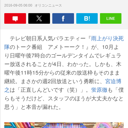
オリコンニュース
2016-09-05 06:00
テレビ朝日系人気バラエティー『
雨上がり決死
隊
のトーク番組 アメトーーク！』が、10月よ
り日曜午後7時台のゴールデンタイムでレギュラ
ー放送されることが4日、わかった。しかも、木
曜午後11時15分からの従来の放送枠もそのまま
継続。まさかの週2回放送という勇断に、
宮迫博
之
は「正直しんどいです（笑）」。
蛍原徹
も「僕
らもそうだけど、スタッフのほうが大丈夫かなと
思う」と本音が漏れた。