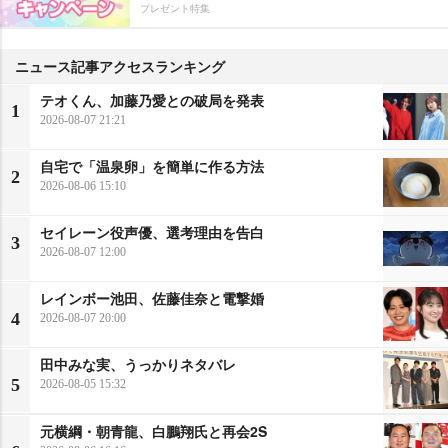
プレゼント特集
ニュース記事アクセスランキング
テオくん、加藤乃愛との破局を発表
1
2026-08-07 21:21
自宅で「温泉卵」を簡単に作る方法
2
2026-08-06 15:10
セイレーン役声優、選考理由を告白
3
2026-08-07 12:00
レインボー池田、佐藤佳奈と電撃婚
4
2026-08-07 20:00
田中みな実、うっかりネタバレ
5
2026-08-05 15:32
元横綱・朝青龍、白鵬翔氏と再会2S