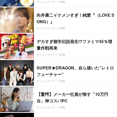
オリコンタイアップ特集
向井康二イケメンすぎ！純愛『（LOVE S
ONG）』
オリコンタイアップ特集
デカすぎ都市伝説発生!?ファミマ45％増
量作戦再来
オリコンタイアップ特集
SUPER★DRAGON、自ら描いた”レトロ
フューチャー”
オリコンタイアップ特集
【驚愕】メーカー社員が推す「10万円
台」神コスパPC
オリコンタイアップ特集