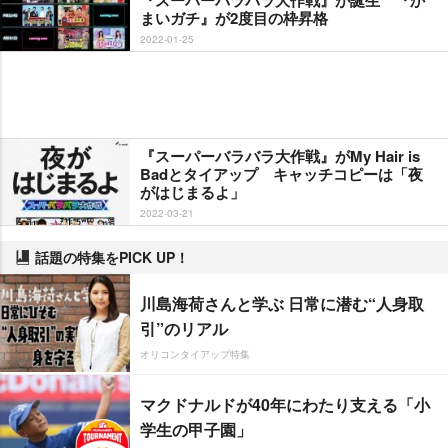
『スーパーバラバラ大作戦』が誕生 『か
まいガチ』が2度目の枠昇格
2022-01-25
『スーパーバラバラ大作戦』がMy Hair is
Badとタイアップ キャッチコピーは「夜
がはじまるよ」
2022-03-21
話題の特集をPICK UP！
川島海荷さんと学ぶ 日常に潜む“人身取
引”のリアル
オリコンタイアップ特集
マクドナルドが40年にわたり支える「小
学生の甲子園」