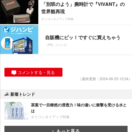
「別班のよう」腕時計で『VIVANT』の
世界観再現
オリコンタイアップ特集
自販機にピッ！ですぐに買えちゃう
（PR）ジハンピ
コメントする・見る
（最終更新：2024-06-25 12:24）
新着トレンド
茶葉で一目瞭然の浸透力！味の違いに衝撃を受ける水と
は
オリコンタイアップ特集
もっと見る