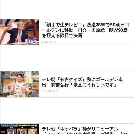
『朝まで生テレビ！』放送38年でBS朝日ゴ
ールデンに移動 司会・田原総一朗が90歳
を迎える節目で決断
2024-07-04
テレ朝『有吉クイズ』秋にゴールデン進
出 有吉弘行「素直にうれしいです」
2022-08-02
テレ朝『ネオバラ』枠がリニューアル