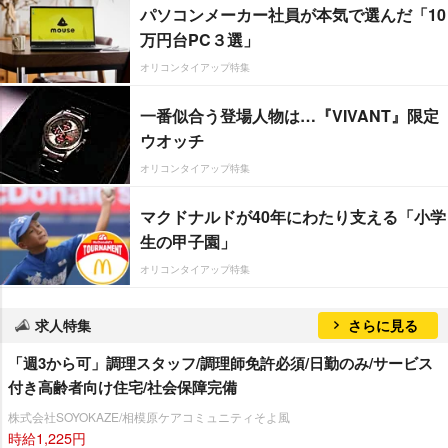
パソコンメーカー社員が本気で選んだ「10
万円台PC３選」
オリコンタイアップ特集
一番似合う登場人物は…『VIVANT』限定
ウオッチ
オリコンタイアップ特集
マクドナルドが40年にわたり支える「小学
生の甲子園」
オリコンタイアップ特集
求人特集
さらに見る
「週3から可」調理スタッフ/調理師免許必須/日勤のみ/サービス
付き高齢者向け住宅/社会保障完備
株式会社SOYOKAZE/相模原ケアコミュニティそよ風
時給1,225円