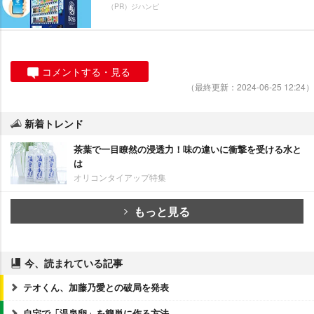
（PR）ジハンピ
コメントする・見る
（最終更新：2024-06-25 12:24）
新着トレンド
茶葉で一目瞭然の浸透力！味の違いに衝撃を受ける水と
は
オリコンタイアップ特集
もっと見る
今、読まれている記事
テオくん、加藤乃愛との破局を発表
自宅で「温泉卵」を簡単に作る方法