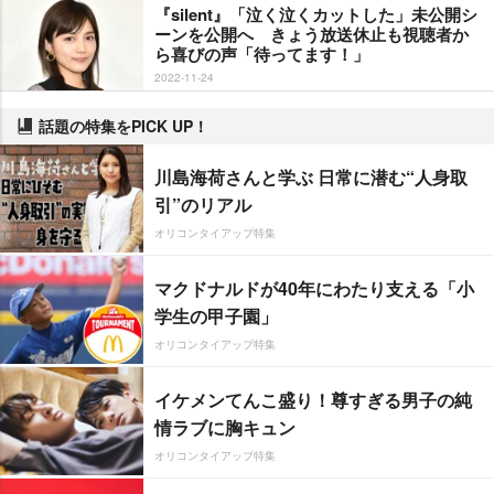
『silent』「泣く泣くカットした」未公開シ
ーンを公開へ きょう放送休止も視聴者か
ら喜びの声「待ってます！」
2022-11-24
話題の特集をPICK UP！
川島海荷さんと学ぶ 日常に潜む“人身取
引”のリアル
オリコンタイアップ特集
マクドナルドが40年にわたり支える「小
学生の甲子園」
オリコンタイアップ特集
イケメンてんこ盛り！尊すぎる男子の純
情ラブに胸キュン
オリコンタイアップ特集