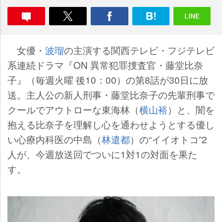
女優・
波瑠
の主演する関西テレビ・フジテレビ
系連続ドラマ『ON 異常犯罪捜査官・藤堂比奈
子』（毎週火曜 後10：00）の第8話が30日に放
送。主人公の新人刑事・藤堂比奈子の先輩刑事で
クールでアウトローな東海林（
横山裕
）と、闇を
抱える比奈子を理解し心を通わせようとする優し
い心療内科医の中島（
林遣都
）の“イイオトコ”2
人が、今週放送回でついに1対1の対面を果た
す。