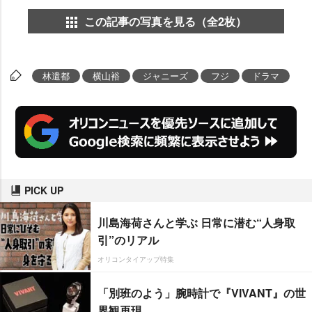
この記事の写真を見る（全2枚）
林遣都
横山裕
ジャニーズ
フジ
ドラマ
PICK UP
川島海荷さんと学ぶ 日常に潜む“人身取
引”のリアル
オリコンタイアップ特集
「別班のよう」腕時計で『VIVANT』の世
界観再現