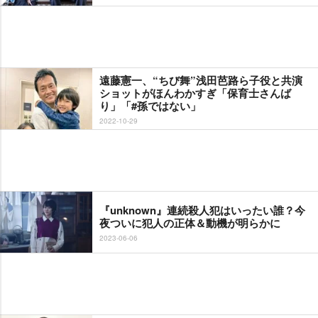
遠藤憲一、“ちび舞”浅田芭路ら子役と共演
ショットがほんわかすぎ「保育士さんば
り」「#孫ではない」
2022-10-29
『unknown』連続殺人犯はいったい誰？今
夜ついに犯人の正体＆動機が明らかに
2023-06-06