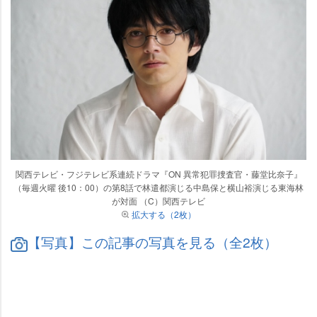
関西テレビ・フジテレビ系連続ドラマ『ON 異常犯罪捜査官・藤堂比奈子』
（毎週火曜 後10：00）の第8話で林遣都演じる中島保と横山裕演じる東海林
が対面 （C）関西テレビ
拡大する（2枚）
【写真】この記事の写真を見る（全2枚）