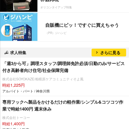
オリコンタイアップ特集
自販機にピッ！ですぐに買えちゃう
（PR）ジハンピ
求人特集
さらに見る
「週3から可」調理スタッフ/調理師免許必須/日勤のみ/サービス
付き高齢者向け住宅/社会保障完備
株式会社SOYOKAZE/相模原ケアコミュニティそよ風
時給1,225円
アルバイト・パート / 神奈川県
専用フックへ製品をかけるだけの軽作業/シンプル&コツコツ作
業で時給1400円 週末休み
株式会社トーコー
時給1,400円