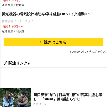
派遣社員 / 北海道
搬送機器の電気設計補助/学卒未経験OK/バイク通勤OK
株式会社インターテクノ
時給1,900円～
派遣社員 / 大阪府
続きはこちら
sponsored by 求人ボックス
関連リンク+
川口春奈“紬”は目黒蓮“想”の言葉に壁を感
じ…『silent』第7話あらすじ
2022-11-17