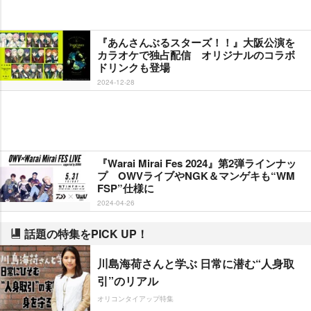
『あんさんぶるスターズ！！』大阪公演を
カラオケで独占配信 オリジナルのコラボ
ドリンクも登場
2024-12-28
『Warai Mirai Fes 2024』第2弾ラインナッ
プ OWVライブやNGK＆マンゲキも“WM
FSP”仕様に
2024-04-26
話題の特集をPICK UP！
川島海荷さんと学ぶ 日常に潜む“人身取
引”のリアル
オリコンタイアップ特集