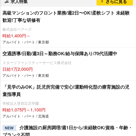
求人特集
さらに見る
⾼級マンションのフロント業務/週2⽇〜OK!柔軟シフト 未経験
歓迎!丁寧な研修有
株式会社ベアーズ
時給1,400円～
アルバイト・パート / 東京都
交通誘導/日勤/週3日～勤務OK/給与保障あり/70代活躍中
スターツファシリティーサービス株式会社
日給1万2,000円
アルバイト・パート / 東京都
「見学のみOK」託児所完備で安心!運動特化型の療育施設の児
童指導員
学校法人登別立正学園
時給1,075円～1,100円
アルバイト・パート / 北海道
介護施設の厨房調理/週1日から/未経験OK/資格・年齢・
NEW
ブランク不問