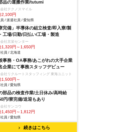
部品の運搬作業/tutumi
式会社テクノスマイル
2,100円
員 / 派遣社員 / 愛知県
寮完備」半導体の組立検査/即入寮/製
・工場/日勤/日払い/工場・製造
式会社京栄センター
1,320円～1,650円
社員 / 北海道
般事務・OA事務/あこがれの大手企業
名企業にて事務スタッフデビュー
式会社リクルートスタッフィング 東海ユニット
1,500円～
社員 / 愛知県
の部品の検査作業/土日休み/高時給
450円/寮完備/送迎もあり
式会社サンコウ
1,450円～1,812円
社員 / 愛知県
続きはこちら