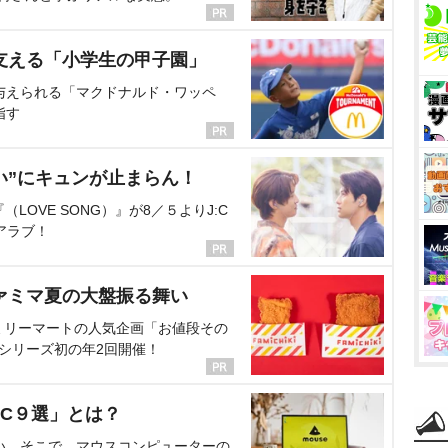
支える「小学生の甲子園」
与えられる「マクドナルド・ワッペ
指す
い”にキュンが止まらん！
OVE SONG）』が8／５よりJ:C
アラブ！
ァミマ夏の大盤振る舞い
ミリーマートの人気企画「お値段その
、シリーズ初の年2回開催！
C９選」とは？
い。そこで、マウスコンピューターの