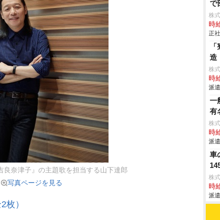
で
株
時給
正社
「
造
株
時給
派遣
一
有
株
時給
派遣
車
1
吉良奈津子』の主題歌を担当する山下達郎
株
写真ページを見る
時給
派遣
2枚）