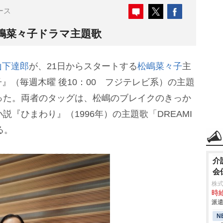
ース
嶋菜々子ドラマ主題歌
山下達郎
が、21日からスタートする
松嶋菜々子
主
』（毎週木曜 後10：00 フジテレビ系）の主題
った。両者のタッグは、松嶋のブレイクのきっか
説『ひまわり』（1996年）の主題歌「DREAMI
る。
介
会
株
時給
派遣
N