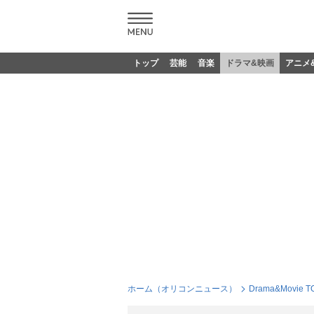
トップ
芸能
音楽
ドラマ&映画
アニメ
ホーム（オリコンニュース）
Drama&Movie T