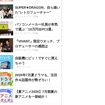
SUPER★DRAGON、自ら描い
た”レトロフューチャー”
オリコンタイアップ特集
パソコンメーカー社員が本気
で選ぶ「10万円台PC3選」
オリコンタイアップ特集
『VIVANT』限定ウオッチ、プ
ロデューサーの感想は
オリコンタイアップ特集
自販機にピッ！ですぐに買え
ちゃう
（PR）ジハンピ
2026年7月夏ドラマも、注目
作＆話題作が勢ぞろい！
【夏アニメ2026】7月期夏の
新アニメを一挙紹介！