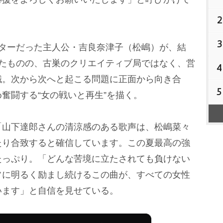
2
3
ターだった主人公・吉良奈津子（松嶋）が、結
したものの、古巣のクリエイティブ局ではなく、営
4
職。次から次へと起こる問題に正面から向き合
5
奮闘する“女の戦いと再生”を描く。
山下達郎さんの清涼感のある歌声は、松嶋菜々
たり合致すると確信しています。この夏最高の強
たっぷり。「どんな苦境に立たされても負けない
常に明るく励まし続けるこの曲が、すべての女性
います」と自信を見せている。