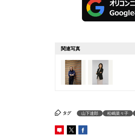
関連写真
タグ
山下達郎
松嶋菜々子