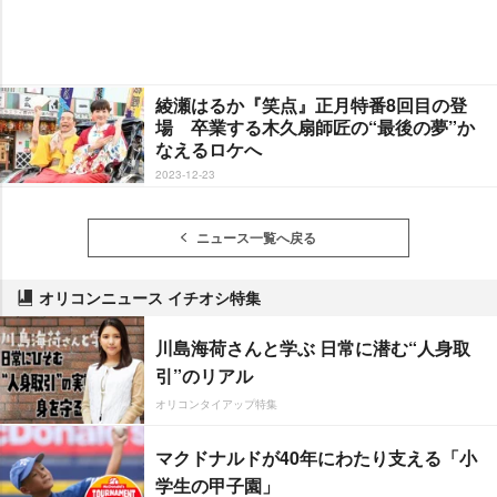
綾瀬はるか『笑点』正月特番8回目の登
場 卒業する木久扇師匠の“最後の夢”か
なえるロケへ
2023-12-23
ニュース一覧へ戻る
オリコンニュース イチオシ特集
川島海荷さんと学ぶ 日常に潜む“人身取
引”のリアル
オリコンタイアップ特集
マクドナルドが40年にわたり支える「小
学生の甲子園」