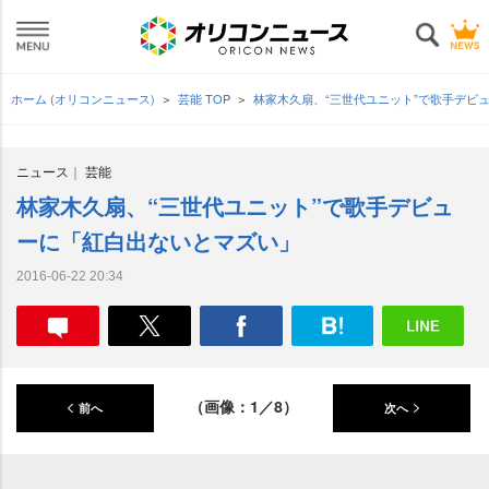
ホーム (オリコンニュース)
芸能 TOP
林家木久扇、“三世代ユニット”で歌手デビ
ニュース
芸能
林家木久扇、“三世代ユニット”で歌手デビュ
ーに「紅白出ないとマズい」
2016-06-22 20:34
（画像：1／8）
前へ
次へ