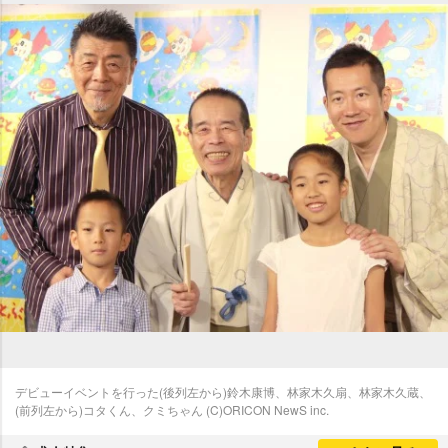
デビューイベントを行った(後列左から)鈴木康博、林家木久扇、林家木久蔵、
(前列左から)コタくん、クミちゃん (C)ORICON NewS inc.