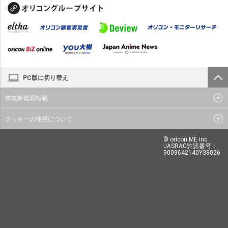
PC版に切り替え
禁無断複写転載
クッキーの使用について
© oricon ME inc.
JASRAC許諾番号：
9009642140Y38026