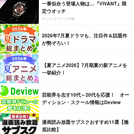
一番似合う登場人物は…『VIVANT』限
定ウオッチ
オリコンタイアップ特集
2026年7月夏ドラマも、注目作＆話題作
が勢ぞろい！
【夏アニメ2026】7月期夏の新アニメを
一挙紹介！
芸能界を志す10代～20代を応援！ オー
ディション・スクール情報はDeview
漫画読み放題サブスクおすすめ11選【徹
底比較】