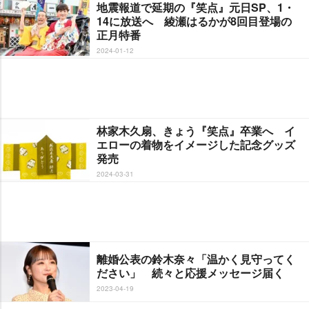
地震報道で延期の『笑点』元日SP、1・
14に放送へ 綾瀬はるかが8回目登場の
正月特番
2024-01-12
林家木久扇、きょう『笑点』卒業へ イ
エローの着物をイメージした記念グッズ
発売
2024-03-31
離婚公表の鈴木奈々「温かく見守ってく
ださい」 続々と応援メッセージ届く
2023-04-19