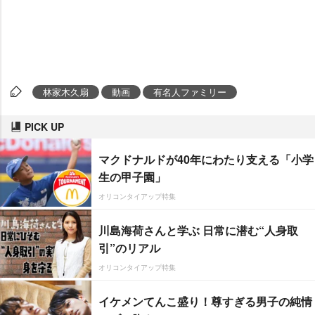
林家木久扇
動画
有名人ファミリー
PICK UP
マクドナルドが40年にわたり支える「小学
生の甲子園」
オリコンタイアップ特集
川島海荷さんと学ぶ 日常に潜む“人身取
引”のリアル
オリコンタイアップ特集
イケメンてんこ盛り！尊すぎる男子の純情