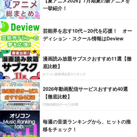
【夏アニメ2026】7月期夏の新アニメを
一挙紹介！
芸能界を志す10代～20代を応援！ オー
ディション・スクール情報はDeview
漫画読み放題サブスクおすすめ11選【徹
底比較】
オリコン顧客満足度ランキング
2026年動画配信サービスおすすめ40選
【徹底比較】
CS動画配信サービス20選
毎週の音楽ランキングから、ヒットの推
移をチェック！