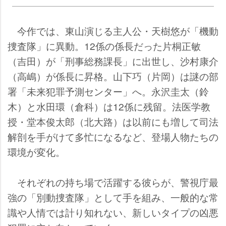
今作では、東山演じる主人公・天樹悠が「機動
捜査隊」に異動。12係の係長だった片桐正敏
（吉田）が「刑事総務課長」に出世し、沙村康介
（高嶋）が係長に昇格。山下巧（片岡）は謎の部
署「未来犯罪予測センター」へ。永沢圭太（鈴
木）と水田環（倉科）は12係に残留。法医学教
授・堂本俊太郎（北大路）は以前にも増して司法
解剖を手がけて多忙になるなど、登場人物たちの
環境が変化。
それぞれの持ち場で活躍する彼らが、警視庁最
強の「別動捜査隊」として手を組み、一般的な常
識や人情では計り知れない、新しいタイプの凶悪