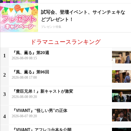
試写会、登壇イベント、サインチェキな
どプレゼント！
プレゼント特集
ドラマニュースランキング
『風、薫る』第20週
1
2026-08-09 08:15
『風、薫る』第96回
2
2026-08-08 17:00
『豊臣兄弟！』新キャストが激変
3
2026-08-08 09:20
『VIVANT』“怪しい男”の正体
4
2026-08-07 09:20
『VIVANT』アフレコ台本を公開