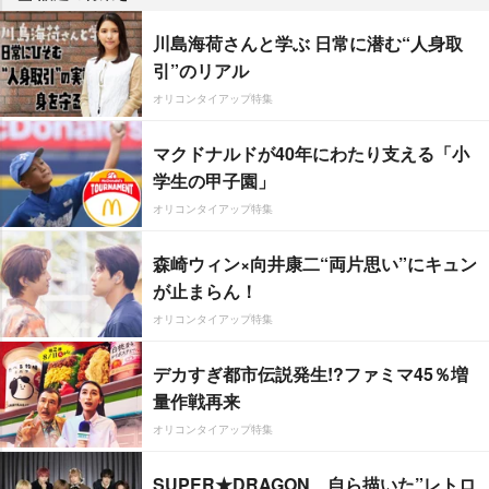
川島海荷さんと学ぶ 日常に潜む“人身取
引”のリアル
オリコンタイアップ特集
マクドナルドが40年にわたり支える「小
学生の甲子園」
オリコンタイアップ特集
森崎ウィン×向井康二“両片思い”にキュン
が止まらん！
オリコンタイアップ特集
デカすぎ都市伝説発生!?ファミマ45％増
量作戦再来
オリコンタイアップ特集
SUPER★DRAGON、自ら描いた”レトロ