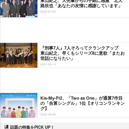
東山紀之、大先輩からの手紙に感激 北大
路欣也「あなたの友情に感謝しています」
2022-07-04
『刑事7人』7人そろってクランクアップ
東山紀之、早くもシリーズ8に意欲「またお
世話になりたい」
2021-09-14
Kis-My-Ft2、「Two as One」が通算7作目
の「合算シングル」1位【オリコンランキン
グ】
2022-08-26
話題の特集をPICK UP！