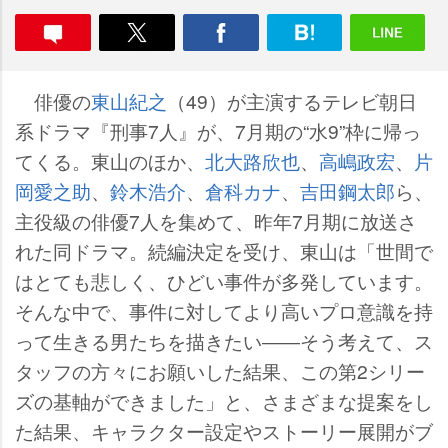
俳優の
東山紀之
（49）が主演するテレビ朝日
系ドラマ『刑事7人』が、7月期の“水9”枠に帰っ
てくる。東山のほか、
北大路欣也
、
高嶋政宏
、
片
岡愛之助
、
鈴木浩介
、
倉科カナ
、
吉田鋼太郎
ら、
主役級の俳優7人を集めて、昨年7月期に放送さ
れた同ドラマ。続編決定を受け、東山は「世間で
はとても悲しく、ひどい事件が多発しています。
そんな中で、事件に対してより高いプロ意識を持
って生きる男たちを描きたい――そう考えて、ス
タッフの方々にお願いした結果、この第2シリー
ズの基軸ができました」と、さまざまな提案をし
た結果、キャラクター設定やストーリー展開がブ