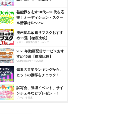
芸能界を志す10代～20代を応
援！オーディション・スクー
ル情報はDeview
漫画読み放題サブスクおすす
め11選【徹底比較】
オリコン顧客満足度ランキング
2026年動画配信サービスおす
すめ40選【徹底比較】
CS動画配信サービス20選
毎週の音楽ランキングから、
ヒットの推移をチェック！
試写会、登壇イベント、サイ
ンチェキなどプレゼント！
プレゼント特集