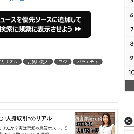
5
6
7
8
9
バカリズム
お笑い芸人
フジ
バラエティ
1
む“人身取引”のリアル
ませんか？実は恋愛や悪質ホスト、S