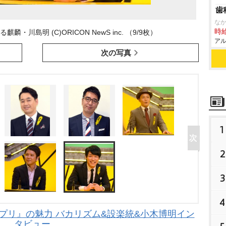
歯
な
時給
・川島明 (C)ORICON NewS inc. （9/9枚）
アル
次の写真
1
2
3
4
ンプリ』の魅力 バカリズム&設楽統&小木博明イン
タビュー