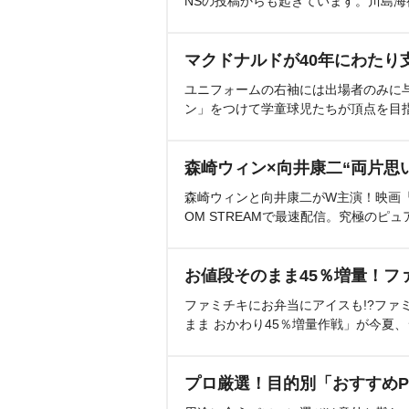
NSの投稿からも起きています。川島
マクドナルドが40年にわたり
ユニフォームの右袖には出場者のみに
ン」をつけて学童球児たちが頂点を目
森崎ウィン×向井康二“両片思
森崎ウィンと向井康二がW主演！映画『（L
OM STREAMで最速配信。究極のピュ
お値段そのまま45％増量！フ
ファミチキにお弁当にアイスも!?ファ
まま おかわり45％増量作戦」が今夏
プロ厳選！目的別「おすすめP