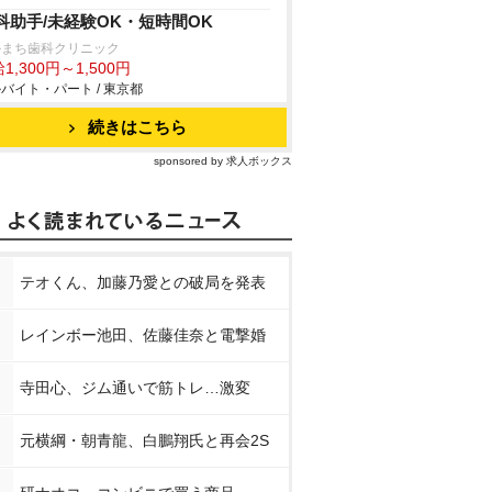
科助手/未経験OK・短時間OK
かまち歯科クリニック
1,300円～1,500円
バイト・パート / 東京都
続きはこちら
sponsored by 求人ボックス
テオくん、加藤乃愛との破局を発表
レインボー池田、佐藤佳奈と電撃婚
寺田心、ジム通いで筋トレ…激変
元横綱・朝青龍、白鵬翔氏と再会2S