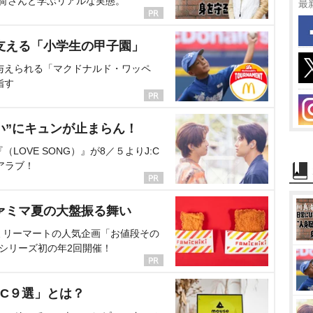
海荷さんと学ぶリアルな実態。
最
支える「小学生の甲子園」
与えられる「マクドナルド・ワッペ
指す
い”にキュンが止まらん！
OVE SONG）』が8／５よりJ:C
アラブ！
ァミマ夏の大盤振る舞い
ミリーマートの人気企画「お値段その
、シリーズ初の年2回開催！
C９選」とは？