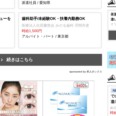
派遣社員 / 愛知県
茶
ビューを
歯科助手/未経験OK・扶養内勤務OK
違
オ
医療法人社団馨悠会 みのる歯科 浮間舟渡
時給1,500円
アルバイト・パート / 東京都
続きはこちら
sponsored by 求人ボックス
N
で
遣
株
時給