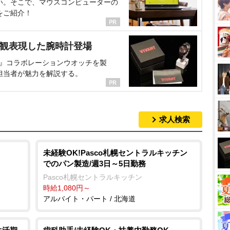
い。そこで、マウスコンピューターの
をご紹介！
界観表現した腕時計登場
NT』コラボレーションウオッチを製
担当者が魅力を解説する。
求人検索
未経験OK!Pasco札幌セントラルキッチン
でのパン製造/週3日～5日勤務
Pasco札幌セントラルキッチン
時給1,080円～
アルバイト・パート / 北海道