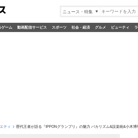
ニュース・特集
&ゲーム
動画配信サービス
スポーツ
社会・経済
グルメ
ビューティ
ラ
エティ
歴代王者が語る『IPPONグランプリ』の魅力 バカリズム&設楽統&小木