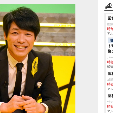
歯
医
時給
アル
N
ト
聚
パ
時給
派遣
歯
成
時給
アル
歯
州
時給
アル