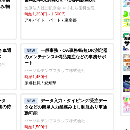
生活期
歯科助手/未経験OK・扶養内勤務OK
み/幅
医療法人社団帆奈会 やまむら歯科医院
時給1,250円～1,500円
アルバイト・パート / 東京都
 車通
一般事務・OA事務/時短OK測定器
NEW
K
のメンテナンス&備品発注などの事務サポ
ート
会社
パーソルテンプスタッフ株式会社
時給1,450円
派遣社員 / 愛知県
ータ
データ入力・タイピング/受注デー
NEW
後の待
タなどの簡単入力業務みよし制服あり車通
勤可能
パーソルテンプスタッフ株式会社
時給1,500円