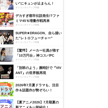
い”にキュンが止まらん！
オリコンタイアップ特集
デカすぎ都市伝説発生!?ファ
ミマ45％増量作戦再来
オリコンタイアップ特集
SUPER★DRAGON、自ら描い
た”レトロフューチャー”
オリコンタイアップ特集
【驚愕】メーカー社員が推す
「10万円台」神コスパPC
オリコンタイアップ特集
「別班のよう」腕時計で『VIV
ANT』の世界観再現
オリコンタイアップ特集
2026年7月夏ドラマも、注目
作＆話題作が勢ぞろい！
【夏アニメ2026】7月期夏の
新アニメを一挙紹介！