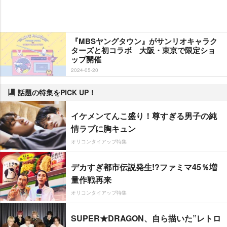
『MBSヤングタウン』がサンリオキャラク
ターズと初コラボ 大阪・東京で限定ショ
ップ開催
2024-05-20
話題の特集をPICK UP！
イケメンてんこ盛り！尊すぎる男子の純
情ラブに胸キュン
オリコンタイアップ特集
デカすぎ都市伝説発生!?ファミマ45％増
量作戦再来
オリコンタイアップ特集
SUPER★DRAGON、自ら描いた”レトロ