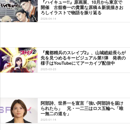
『ハイキュー!!』原画展、10月から東京で
開催 古舘春一の貴重な原稿＆新規描きお
ろしイラストで物語を振り返る
2026-04-14
『魔都精兵のスレイブ2』、山城総組長らが
先を見つめるキービジュアル第1弾 発表の
様子はYouTubeにてアーカイブ配信中
2025-03-23
阿部詩、世界一を宣言「強い阿部詩を届け
られたら」 兄・一二三はロス五輪へ「唯
一無二の道を」
2025-01-14