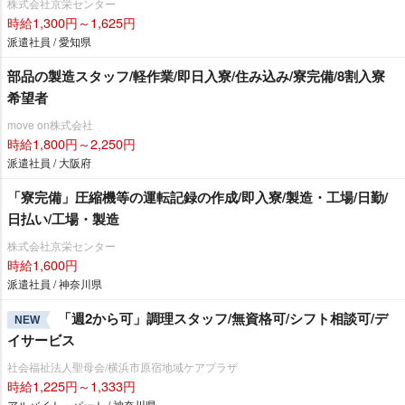
株式会社京栄センター
時給1,300円～1,625円
派遣社員 / 愛知県
部品の製造スタッフ/軽作業/即日入寮/住み込み/寮完備/8割入寮
希望者
move on株式会社
時給1,800円～2,250円
派遣社員 / 大阪府
「寮完備」圧縮機等の運転記録の作成/即入寮/製造・工場/日勤/
日払い/工場・製造
株式会社京栄センター
時給1,600円
派遣社員 / 神奈川県
「週2から可」調理スタッフ/無資格可/シフト相談可/デ
NEW
イサービス
社会福祉法人聖母会/横浜市原宿地域ケアプラザ
時給1,225円～1,333円
アルバイト・パート / 神奈川県