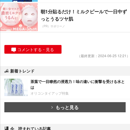
朝1分貼るだけ！ミルクピールで一日中ず
っとうるツヤ肌
（PR）サボリーノ
コメントする・見る
（最終更新：2024-06-25 12:21）
新着トレンド
茶葉で一目瞭然の浸透力！味の違いに衝撃を受ける水と
は
オリコンタイアップ特集
もっと見る
今、読まれている記事