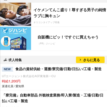
イケメンてんこ盛り！尊すぎる男子の純情
ラブに胸キュン
オリコンタイアップ特集
自販機にピッ！ですぐに買えちゃう
（PR）ジハンピ
求人特集
さらに見る
食品の資材供給・運搬/寮完備/日勤/日払い/工場・製造
NEW
UTエージェント株式会社AGT東海第一CU
時給1,200円
派遣社員 / 愛知県
「寮完備」自動車部品 外観検査業務/即入寮/製造・工場/日勤/日
払い/工場・製造