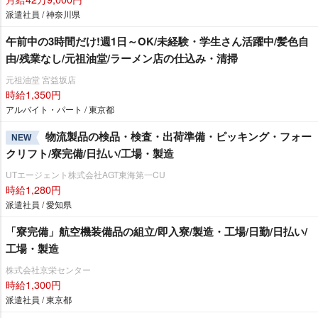
派遣社員 / 神奈川県
午前中の3時間だけ!週1日～OK/未経験・学生さん活躍中/髪色自
由/残業なし/元祖油堂/ラーメン店の仕込み・清掃
元祖油堂 宮益坂店
時給1,350円
アルバイト・パート / 東京都
物流製品の検品・検査・出荷準備・ピッキング・フォー
NEW
クリフト/寮完備/日払い/工場・製造
UTエージェント株式会社AGT東海第一CU
時給1,280円
派遣社員 / 愛知県
「寮完備」航空機装備品の組立/即入寮/製造・工場/日勤/日払い/
工場・製造
株式会社京栄センター
時給1,300円
派遣社員 / 東京都