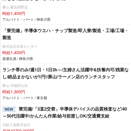
豚山 横浜岡野店
時給1,400円
アルバイト・パート / 神奈川県
「寮完備」半導体ウエハ・チップ製造/即入寮/製造・工場/工場・
製造
株式会社京栄センター
時給1,400円
派遣社員 / 神奈川県
ランチ帯のみ!週1日・1日3h～/主婦さん活躍中&扶養内可/残業な
し/絶品まかないが1円!/豚山/ラーメン店のランチスタッフ
豚山 武蔵村山店
時給1,300円
アルバイト・パート / 東京都
寮完備/「3直2交替」半導体デバイスの品質検査など/40
NEW
～50代活躍中/かんたん作業/給与前渡しOK/交通費支給
日総工産株式会社
月給42万9,000円