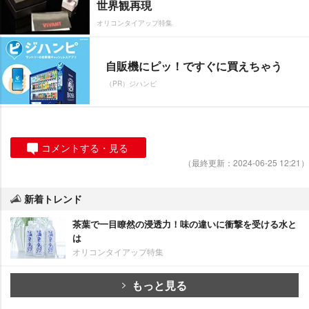
世界観再現
オリコンタイアップ特集
自販機にピッ！ですぐに買えちゃう
（PR）ジハンピ
コメントする・見る
（最終更新：2024-06-25 12:21）
新着トレンド
茶葉で一目瞭然の浸透力！味の違いに衝撃を受ける水と
は
オリコンタイアップ特集
もっと見る