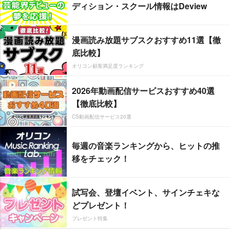
ディション・スクール情報はDeview
漫画読み放題サブスクおすすめ11選【徹
底比較】
オリコン顧客満足度ランキング
2026年動画配信サービスおすすめ40選
【徹底比較】
CS動画配信サービス20選
毎週の音楽ランキングから、ヒットの推
移をチェック！
試写会、登壇イベント、サインチェキな
どプレゼント！
プレゼント特集