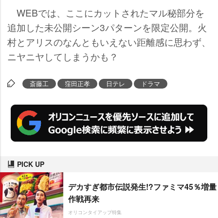
WEBでは、ここにカットされたマル秘部分を
追加した未公開シーン3パターンを限定公開。火
村とアリスのなんともいえない距離感に思わず、
ニヤニヤしてしまうかも？
斎藤工
窪田正孝
日テレ
ドラマ
PICK UP
デカすぎ都市伝説発生!?ファミマ45％増量
作戦再来
オリコンタイアップ特集