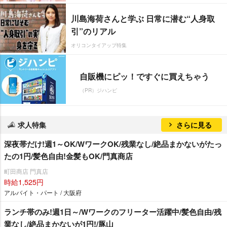
川島海荷さんと学ぶ 日常に潜む“人身取
引”のリアル
オリコンタイアップ特集
自販機にピッ！ですぐに買えちゃう
（PR）ジハンピ
求人特集
さらに見る
深夜帯だけ!週1～OK/WワークOK/残業なし/絶品まかないがたっ
たの1円/髪色自由!金髪もOK/門真商店
町田商店 門真店
時給1,525円
アルバイト・パート / 大阪府
ランチ帯のみ!週1日～/Wワークのフリーター活躍中/髪色自由/残
業なし/絶品まかないが1円!/豚山