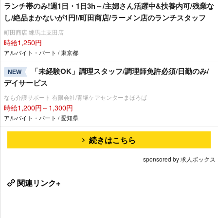
ランチ帯のみ!週1日・1日3h～/主婦さん活躍中&扶養内可/残業な
し/絶品まかないが1円!/町田商店/ラーメン店のランチスタッフ
町田商店 練馬土支田店
時給1,250円
アルバイト・パート / 東京都
「未経験OK」調理スタッフ/調理師免許必須/日勤のみ/
NEW
デイサービス
なも介護サポート 有限会社/青塚ケアセンターまほろば
時給1,200円～1,300円
アルバイト・パート / 愛知県
続きはこちら
sponsored by 求人ボックス
関連リンク+