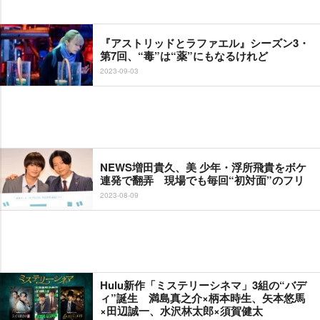
『アストリッドとラファエル』シーズン3・
第7回、“毒”は“薬”にもなるけれど
2023-09-03
NEWS増田貴久、美 少年・浮所飛貴をボケ
連発で翻弄 現場でも毎回“初対面”のフリ
2023-08-09
Hulu新作「ミステリーシネマ」3組の“バデ
ィ”誕生 満島真之介×柄本時生、矢本悠馬
×田辺誠一、水沢林太郎×須賀健太