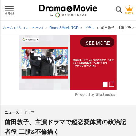
ホーム (オリコンニュース)
Drama&Movie TOP
ドラマ
前田敦子、主演ドラマ
SEE MORE
Powered by 
GliaStudios
M
ニュース
ドラマ
u
t
前田敦子、主演ドラマで超恋愛体質の政治記
e
者役 二股&不倫描く