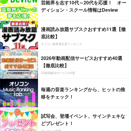
芸能界を志す10代～20代を応援！ オー
ディション・スクール情報はDeview
漫画読み放題サブスクおすすめ11選【徹
底比較】
オリコン顧客満足度ランキング
2026年動画配信サービスおすすめ40選
【徹底比較】
CS動画配信サービス20選
毎週の音楽ランキングから、ヒットの推
移をチェック！
試写会、登壇イベント、サインチェキな
どプレゼント！
プレゼント特集