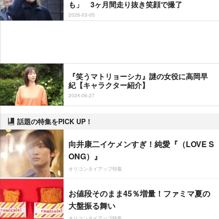
も」 3ヶ月間走り抜き笑顔で撮了
2026-03-05
『笑うマトリョーシカ』謎の女役に高岡早
紀【キャラクター紹介】
2024-06-27
話題の特集をPICK UP！
向井康二イケメンすぎ！純愛『（LOVE S
ONG）』
オリコンタイアップ特集
お値段そのまま45％増量！ファミマ夏の
大盤振る舞い
オリコンタイアップ特集