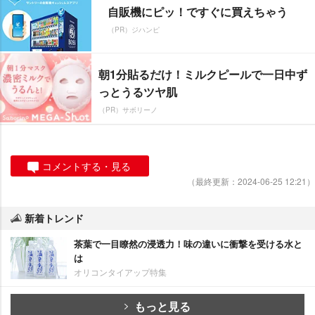
自販機にピッ！ですぐに買えちゃう
（PR）ジハンピ
朝1分貼るだけ！ミルクピールで一日中ず
っとうるツヤ肌
（PR）サボリーノ
コメントする・見る
（最終更新：2024-06-25 12:21）
新着トレンド
茶葉で一目瞭然の浸透力！味の違いに衝撃を受ける水と
は
オリコンタイアップ特集
もっと見る