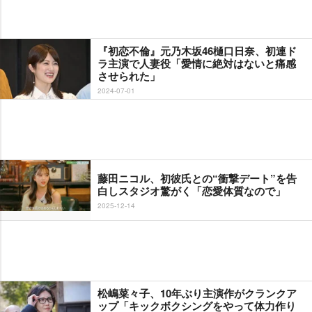
『初恋不倫』元乃木坂46樋口日奈、初連ド
ラ主演で人妻役「愛情に絶対はないと痛感
させられた」
2024-07-01
藤田ニコル、初彼氏との“衝撃デート”を告
白しスタジオ驚がく「恋愛体質なので」
2025-12-14
松嶋菜々子、10年ぶり主演作がクランクア
ップ「キックボクシングをやって体力作り