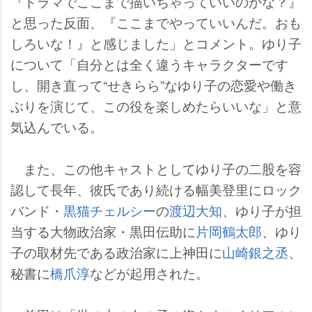
『ドラマでここまで描いちゃっていいのかな？』
と思った反面、『ここまでやっていいんだ。おも
しろいな！』と感じました」とコメント。ゆり子
について「自分とは全く違うキャラクターです
し、開き直って“せきらら”なゆり子の恋愛や働き
ぶりを演じて、この役を楽しめたらいいな」と意
気込んでいる。
また、この他キャストとしてゆり子の二股を容
認して長年、彼氏であり続ける幅美登里にロック
バンド・
黒猫チェルシー
の
渡辺大知
、ゆり子が担
当する大物政治家・黒田伝助に
片岡鶴太郎
、ゆり
子の取材先である政治家に上神田に
山崎銀之丞
、
秘書に
橋爪淳
などが起用された。