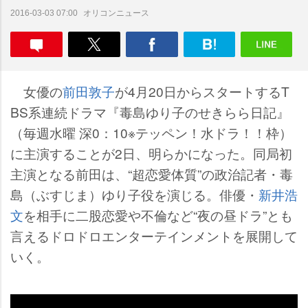
オリコンニュース
2016-03-03 07:00
女優の
前田敦子
が4月20日からスタートするT
BS系連続ドラマ『毒島ゆり子のせきらら日記』
（毎週水曜 深0：10※テッペン！水ドラ！！枠）
に主演することが2日、明らかになった。同局初
主演となる前田は、“超恋愛体質”の政治記者・毒
島（ぶすじま）ゆり子役を演じる。俳優・
新井浩
文
を相手に二股恋愛や不倫など“夜の昼ドラ”とも
言えるドロドロエンターテインメントを展開して
いく。