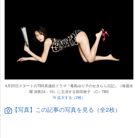
4月20日スタートのTBS系連続ドラマ『毒島ゆり子のせきらら日記』（毎週水
曜 深夜24：10）に主演する前田敦子 （C）TBS
拡大する（2枚）
【写真】この記事の写真を見る（全2枚）