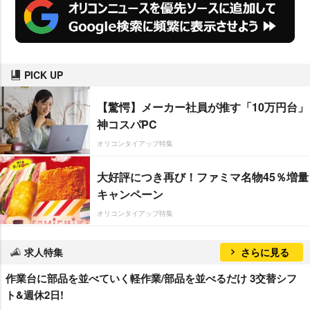
PICK UP
【驚愕】メーカー社員が推す「10万円台」
神コスパPC
オリコンタイアップ特集
大好評につき再び！ファミマ名物45％増量
キャンペーン
オリコンタイアップ特集
求人特集
さらに見る
作業台に部品を並べていく軽作業/部品を並べるだけ 3交替シフ
ト&週休2日!