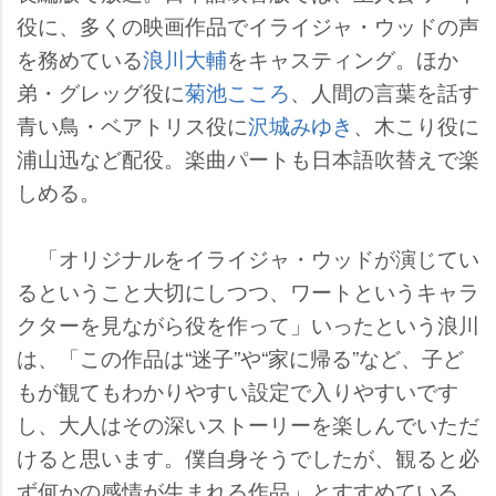
役に、多くの映画作品でイライジャ・ウッドの声
を務めている
浪川大輔
をキャスティング。ほか
弟・グレッグ役に
菊池こころ
、人間の言葉を話す
青い鳥・ベアトリス役に
沢城みゆき
、木こり役に
浦山迅など配役。楽曲パートも日本語吹替えで楽
しめる。
「オリジナルをイライジャ・ウッドが演じてい
るということ大切にしつつ、ワートというキャラ
クターを見ながら役を作って」いったという浪川
は、「この作品は“迷子”や“家に帰る”など、子ど
もが観てもわかりやすい設定で入りやすいです
し、大人はその深いストーリーを楽しんでいただ
けると思います。僕自身そうでしたが、観ると必
ず何かの感情が生まれる作品」とすすめている。