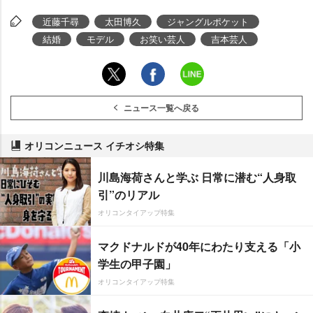
近藤千尋
太田博久
ジャングルポケット
結婚
モデル
お笑い芸人
吉本芸人
ニュース一覧へ戻る
オリコンニュース イチオシ特集
川島海荷さんと学ぶ 日常に潜む“人身取
引”のリアル
オリコンタイアップ特集
マクドナルドが40年にわたり支える「小
学生の甲子園」
オリコンタイアップ特集