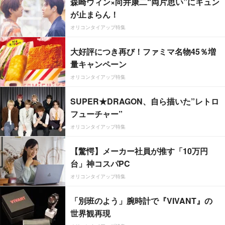
森崎ウィン×向井康二“両片思い”にキュン
が止まらん！
オリコンタイアップ特集
大好評につき再び！ファミマ名物45％増
量キャンペーン
オリコンタイアップ特集
SUPER★DRAGON、自ら描いた”レトロ
フューチャー”
オリコンタイアップ特集
【驚愕】メーカー社員が推す「10万円
台」神コスパPC
オリコンタイアップ特集
「別班のよう」腕時計で『VIVANT』の
世界観再現