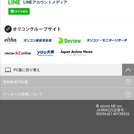
LINEアカウントメディア
PC版に切り替え
禁無断複写転載
クッキーの使用について
© oricon ME inc.
JASRAC許諾番号：
9009642140Y38026