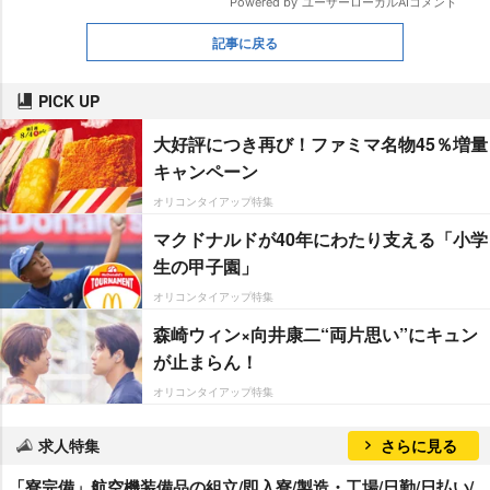
記事に戻る
PICK UP
大好評につき再び！ファミマ名物45％増量
キャンペーン
オリコンタイアップ特集
マクドナルドが40年にわたり支える「小学
生の甲子園」
オリコンタイアップ特集
森崎ウィン×向井康二“両片思い”にキュン
が止まらん！
オリコンタイアップ特集
求人特集
さらに見る
「寮完備」航空機装備品の組立/即入寮/製造・工場/日勤/日払い/