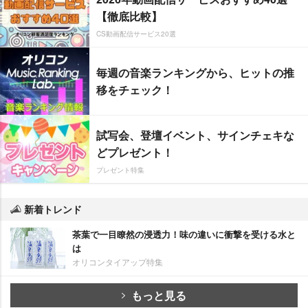
【徹底比較】
CS動画配信サービス20選
毎週の音楽ランキングから、ヒットの推
移をチェック！
試写会、登壇イベント、サインチェキな
どプレゼント！
プレゼント特集
新着トレンド
茶葉で一目瞭然の浸透力！味の違いに衝撃を受ける水と
は
オリコンタイアップ特集
もっと見る