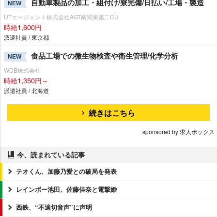
自動車製品の加工・組付け/寮完備/日払い/工場・製造
NEW
UTエージェント株式会社AGT南関東第二CU
時給1,600円
派遣社員 / 東京都
食品工場での微生物検査や衛生管理/化学分析
NEW
WDB株式会社
時給1,350円～
派遣社員 / 北海道
続きはこちら
sponsored by 求人ボックス
今、読まれている記事
テオくん、加藤乃愛との破局を発表
レインボー池田、佐藤佳奈と電撃婚
西鉄、“不適切音声”に声明