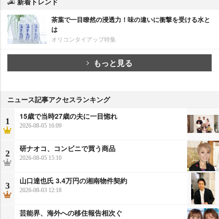
新着トレンド
茶葉で一目瞭然の浸透力！味の違いに衝撃を受ける水と
は
オリコンタイアップ特集
もっと見る
ニュース記事アクセスランキング
15歳で当時27歳の夫に一目惚れ
1
2026-08-05 16:09
研ナオコ、コンビニで買う商品
2
2026-08-05 15:10
山口達也氏 3.4万円の湘南物件契約
3
2026-08-03 12:18
芸能界、海外への移住報告相次ぐ