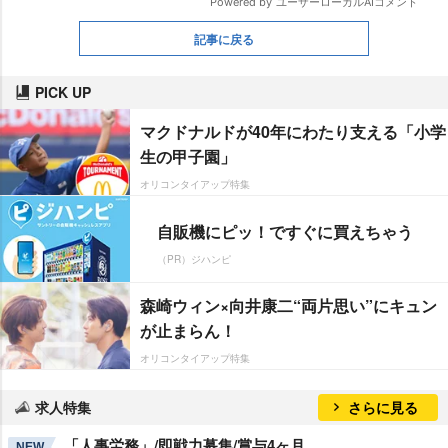
記事に戻る
PICK UP
マクドナルドが40年にわたり支える「小学
生の甲子園」
オリコンタイアップ特集
自販機にピッ！ですぐに買えちゃう
（PR）ジハンピ
森崎ウィン×向井康二“両片思い”にキュン
が止まらん！
オリコンタイアップ特集
求人特集
さらに見る
「人事労務」/即戦力募集/賞与4ヶ月
NEW