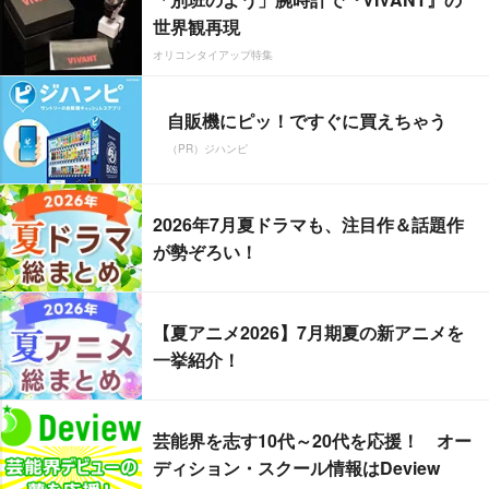
世界観再現
オリコンタイアップ特集
自販機にピッ！ですぐに買えちゃう
（PR）ジハンピ
2026年7月夏ドラマも、注目作＆話題作
が勢ぞろい！
【夏アニメ2026】7月期夏の新アニメを
一挙紹介！
芸能界を志す10代～20代を応援！ オー
ディション・スクール情報はDeview