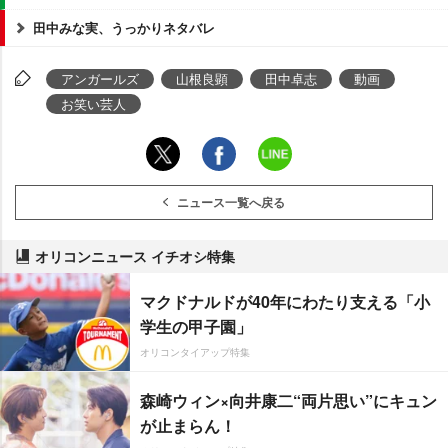
田中みな実、うっかりネタバレ
アンガールズ
山根良顕
田中卓志
動画
お笑い芸人
ニュース一覧へ戻る
オリコンニュース イチオシ特集
マクドナルドが40年にわたり支える「小
学生の甲子園」
オリコンタイアップ特集
森崎ウィン×向井康二“両片思い”にキュン
が止まらん！