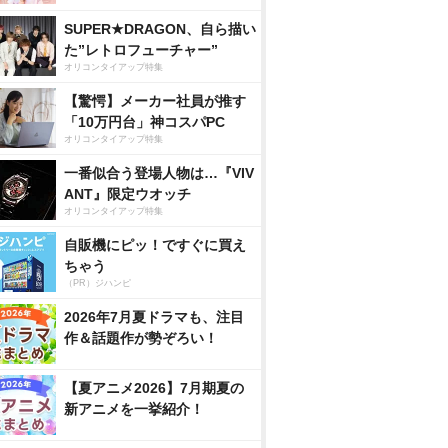
SUPER★DRAGON、自ら描い
た”レトロフューチャー”
オリコンタイアップ特集
【驚愕】メーカー社員が推す
「10万円台」神コスパPC
オリコンタイアップ特集
一番似合う登場人物は…『VIV
ANT』限定ウオッチ
オリコンタイアップ特集
自販機にピッ！ですぐに買え
ちゃう
（PR）ジハンピ
2026年7月夏ドラマも、注目
作＆話題作が勢ぞろい！
【夏アニメ2026】7月期夏の
新アニメを一挙紹介！