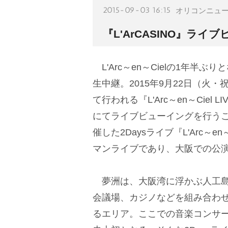
2015-09-03 16:15
オリコンニュ
『L'ArCASINO』ラ
L'Arc～en～Cielの1年
生中継。2015年9月22日（火
て行われる『L'Arc～en～Ciel L
にてライブビューイングを行う
催した2Daysライブ『L'Arc～en～
マンライブであり、大阪での公演
夢洲は、大阪湾に浮かぶ人工島
会議場、カジノなどを組み合わせ
るエリア。ここでの音楽コンサートを