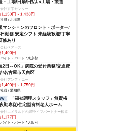
造・工場/日勤/日払い/工場・製造
式会社京栄センター
1,150円～1,438円
社員 / 北海道
級マンションのフロント・ポーター/
5日勤務 安定シフト 未経験歓迎!丁寧
研修あり
式会社ベアーズ
1,400円
バイト・パート / 東京都
週2日～OK」病院の受付業務/交通費
給/名古屋市天白区
式会社アンフィニー
1,400円～1,750円
社員 / 愛知県
「福祉調理スタッフ」無資格
EW
/夜勤専従/住宅型有料老人ホーム
式会社エメラルドの郷/ライフパートナー松原
1,177円
バイト・パート / 大阪府