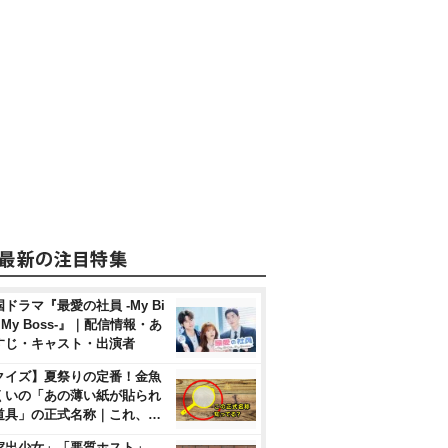
ドラマ『最愛の社員 -My Bi
, My Boss-』｜配信情報・あ
すじ・キャスト・出演者
クイズ】夏祭りの定番！金魚
くいの「あの薄い紙が貼られ
道具」の正式名称｜これ、…
家出少女」「悪質ホスト」