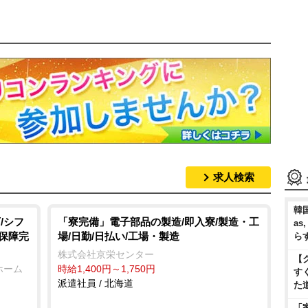
求人検索
韓国
/シフ
「寮完備」電子部品の製造/即入寮/製造・工
as
会保障完
場/日勤/日払い/工場・製造
ら
株式会社京栄センター
【
ホーム
時給1,400円～1,750円
す
派遣社員 / 北海道
た
「