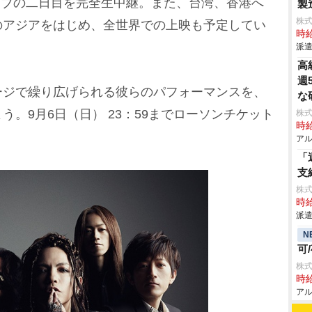
ライブの二日目を完全生中継。また、台湾、香港へ
製
株
のアジアをはじめ、全世界での上映も予定してい
時給
派遣
高
週
ジで繰り広げられる彼らのパフォーマンスを、
な
。9月6日（日） 23：59までローソンチケット
株
時給
アル
「
支
株
時給
派遣
N
可
株
時給
アル