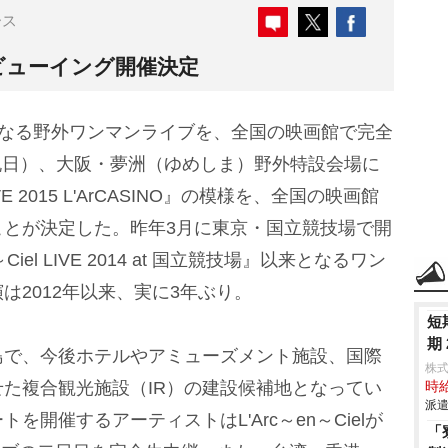
ース
イブビューイング開催決定
半ぶりとなる野外ワンマンライブを、全国の映画館で完全
・祝日）、大阪・夢洲（ゆめしま）野外特設会場に
IVE 2015 L'ArCASINO』の模様を、全国の映画館
ことが決定した。昨年3月に東京・国立競技場で開
Ciel LIVE 2014 at 国立競技場』以来となるワン
は2012年以来、実に3年ぶり。
短
期
で、今後ホテルやアミューズメント施設、国際
株
た複合観光施設（IR）の建設候補地となってい
時給
派遣
開催するアーティストはL'Arc～en～Cielが
「