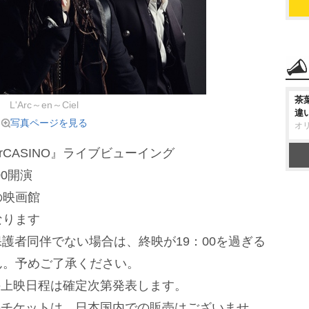
茶
L'Arc～en～Ciel
違
写真ページを見る
オ
5 L'ArCASINO』ライブビューイング
00開演
の映画館
なります
保護者同伴でない場合は、終映が19：00を過ぎる
ん。予めご了承ください。
の上映日程は確定次第発表します。
のチケットは、日本国内での販売はございませ