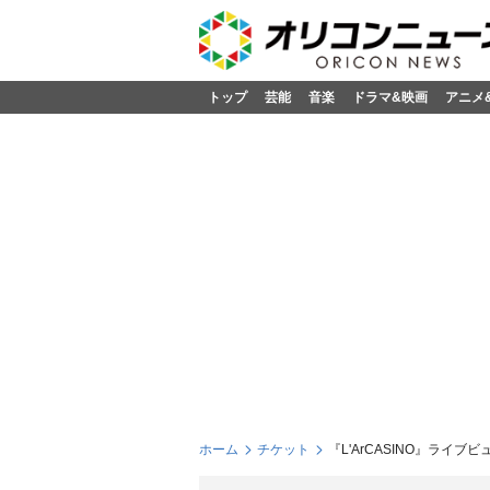
トップ
芸能
音楽
ドラマ&映画
アニメ
ホーム
チケット
『L'ArCASINO』ライ