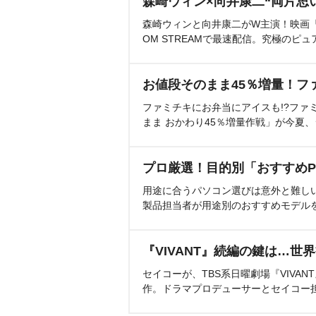
森崎ウィン×向井康二“両片思
森崎ウィンと向井康二がW主演！映画『（L
OM STREAMで最速配信。究極のピュ
お値段そのまま45％増量！フ
ファミチキにお弁当にアイスも!?ファ
まま おかわり45％増量作戦」が今夏
プロ厳選！目的別「おすすめP
用途に合うパソコン選びは意外と難し
製品担当者が用途別のおすすめモデル
『VIVANT』続編の鍵は…世
セイコーが、TBS系日曜劇場『VIVA
作。ドラマプロデューサーとセイコー