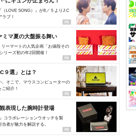
い”にキュンが止まらん！
OVE SONG）』が8／５よりJ:C
アラブ！
ァミマ夏の大盤振る舞い
ミリーマートの人気企画「お値段その
、シリーズ初の年2回開催！
C９選」とは？
い。そこで、マウスコンピューターの
をご紹介！
界観表現した腕時計登場
NT』コラボレーションウオッチを製
担当者が魅力を解説する。