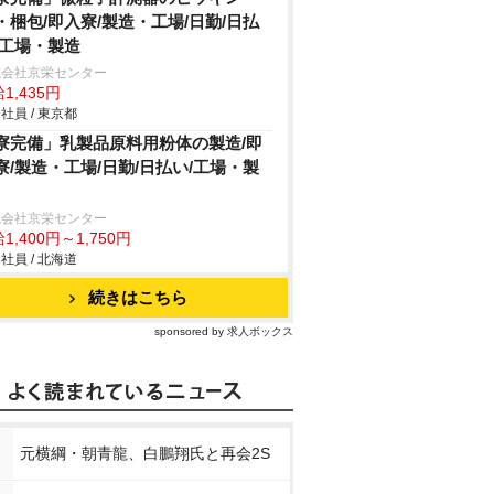
・梱包/即入寮/製造・工場/日勤/日払
/工場・製造
式会社京栄センター
1,435円
社員 / 東京都
寮完備」乳製品原料用粉体の製造/即
寮/製造・工場/日勤/日払い/工場・製
式会社京栄センター
1,400円～1,750円
社員 / 北海道
続きはこちら
sponsored by 求人ボックス
元横綱・朝青龍、白鵬翔氏と再会2S