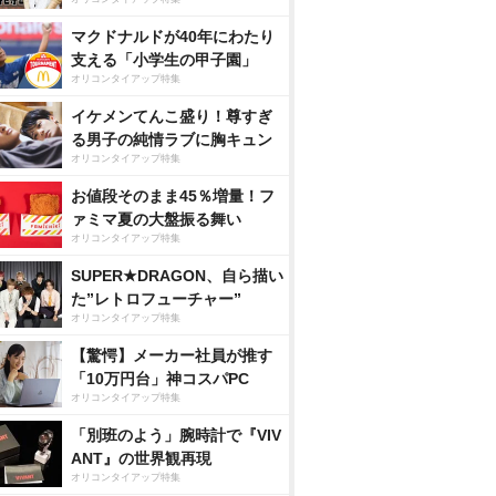
マクドナルドが40年にわたり
支える「小学生の甲子園」
オリコンタイアップ特集
イケメンてんこ盛り！尊すぎ
る男子の純情ラブに胸キュン
オリコンタイアップ特集
お値段そのまま45％増量！フ
ァミマ夏の大盤振る舞い
オリコンタイアップ特集
SUPER★DRAGON、自ら描い
た”レトロフューチャー”
オリコンタイアップ特集
【驚愕】メーカー社員が推す
「10万円台」神コスパPC
オリコンタイアップ特集
「別班のよう」腕時計で『VIV
ANT』の世界観再現
オリコンタイアップ特集