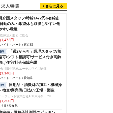
さらに見る
所介護スタッフ/時給1472円&有給あ
/日勤のみ・希望休も取得しやすい働
やすい環境
医療法人財団 仁医会
1,472円～
バイト・パート / 東京都
「週2から可」調理スタッフ/無
EW
格可/シフト相談可/サービス付き高齢
向け住宅/社会保障完備
会社田中建材/エーデルワイス味鋺
1,140円
バイト・パート / 愛知県
日用品・消費財の加工・機械操
EW
・検査/寮完備/日払い/工場・製造
エージェント株式会社AGT東海第一CU
1,350円
社員 / 愛知県
寮完備」微粒子計測器のピッキン