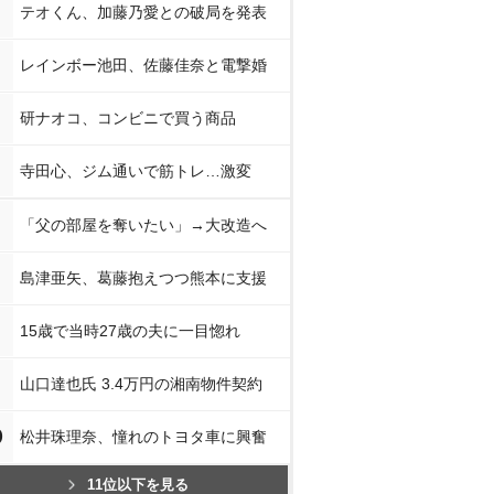
テオくん、加藤乃愛との破局を発表
レインボー池田、佐藤佳奈と電撃婚
研ナオコ、コンビニで買う商品
寺田心、ジム通いで筋トレ…激変
「父の部屋を奪いたい」→大改造へ
島津亜矢、葛藤抱えつつ熊本に支援
15歳で当時27歳の夫に一目惚れ
山口達也氏 3.4万円の湘南物件契約
0
松井珠理奈、憧れのトヨタ車に興奮
11位以下を見る