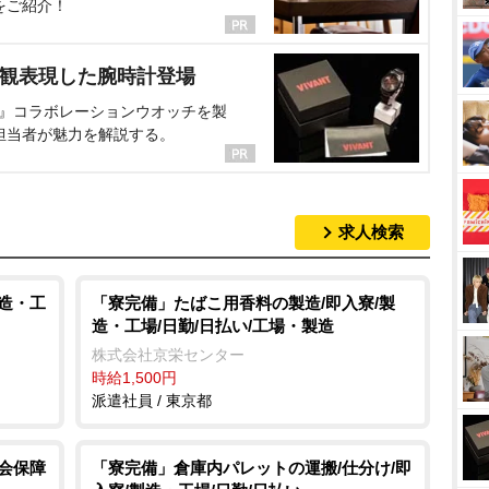
をご紹介！
界観表現した腕時計登場
NT』コラボレーションウオッチを製
担当者が魅力を解説する。
求人検索
製造・工
「寮完備」たばこ用香料の製造/即入寮/製
造・工場/日勤/日払い/工場・製造
株式会社京栄センター
時給1,500円
派遣社員 / 東京都
社会保障
「寮完備」倉庫内パレットの運搬/仕分け/即