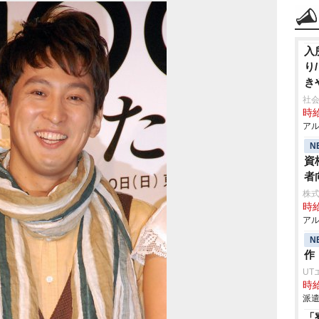
入
り
き
社会
時給
アル
N
資
者
株式
時給
アル
N
作
UT
時給
派遣
「