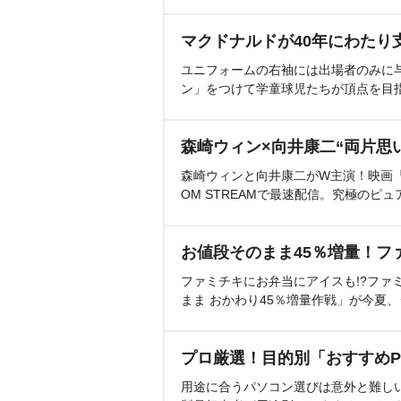
マクドナルドが40年にわたり
ユニフォームの右袖には出場者のみに
ン」をつけて学童球児たちが頂点を目
森崎ウィン×向井康二“両片思
森崎ウィンと向井康二がW主演！映画『（L
OM STREAMで最速配信。究極のピュ
お値段そのまま45％増量！フ
ファミチキにお弁当にアイスも!?ファ
まま おかわり45％増量作戦」が今夏
プロ厳選！目的別「おすすめP
用途に合うパソコン選びは意外と難し