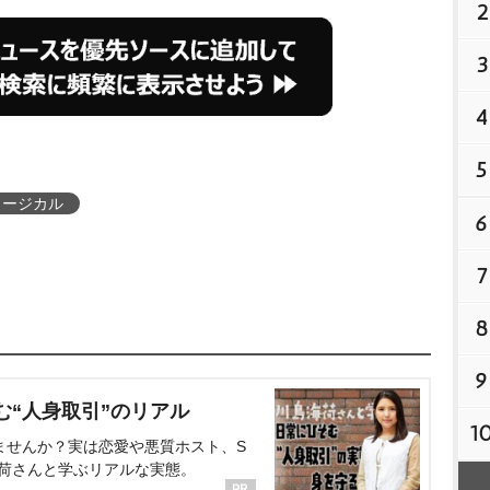
2
3
4
5
ュージカル
6
7
8
9
む“人身取引”のリアル
1
ませんか？実は恋愛や悪質ホスト、S
海荷さんと学ぶリアルな実態。