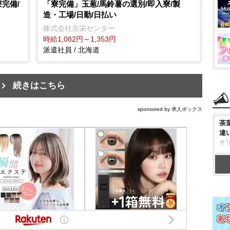
完備/
「寮完備」玉葱/馬鈴薯の選別/即入寮/製
造・工場/日勤/日払い
株式会社京栄センター
時給1,082円～1,353円
派遣社員 / 北海道
続きはこちら
sponsored by 求人ボックス
茶
違
オ