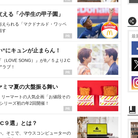
支える「小学生の甲子園」
与えられる「マクドナルド・ワッペ
指す
最
い”にキュンが止まらん！
OVE SONG）』が8／５よりJ:C
アラブ！
ァミマ夏の大盤振る舞い
ミリーマートの人気企画「お値段その
、シリーズ初の年2回開催！
C９選」とは？
い。そこで、マウスコンピューターの