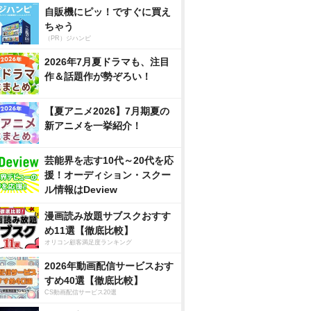
自販機にピッ！ですぐに買え
ちゃう
（PR）ジハンピ
2026年7月夏ドラマも、注目
作＆話題作が勢ぞろい！
【夏アニメ2026】7月期夏の
新アニメを一挙紹介！
芸能界を志す10代～20代を応
援！オーディション・スクー
ル情報はDeview
漫画読み放題サブスクおすす
め11選【徹底比較】
オリコン顧客満足度ランキング
2026年動画配信サービスおす
すめ40選【徹底比較】
CS動画配信サービス20選