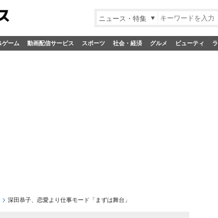
ニュース・特集
&ゲーム
動画配信サービス
スポーツ
社会・経済
グルメ
ビューティ
ラ
深田恭子、恋愛より仕事モード「まずは舞台」