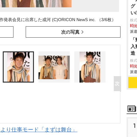
グ
い
見に出席した成河 (C)ORICON NewS inc. （3/6枚）
株
時給
次の写真
派遣
「
入
造
株
時給
派遣
1
愛より仕事モード「まずは舞台」