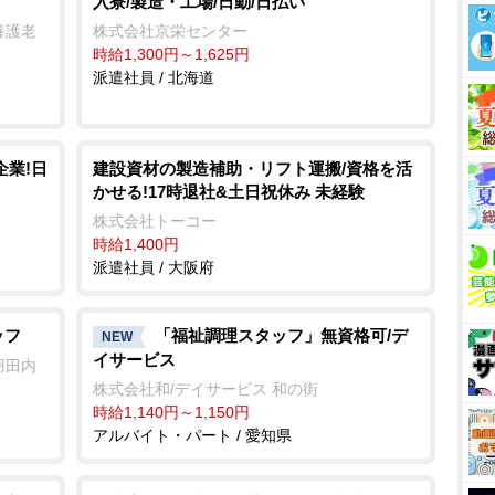
入寮/製造・工場/日勤/日払い
養護老
株式会社京栄センター
時給1,300円～1,625円
派遣社員 / 北海道
企業!日
建設資材の製造補助・リフト運搬/資格を活
かせる!17時退社&土日祝休み 未経験
株式会社トーコー
時給1,400円
派遣社員 / 大阪府
ッフ
「福祉調理スタッフ」無資格可/デ
NEW
イサービス
羽田内
株式会社和/デイサービス 和の街
時給1,140円～1,150円
アルバイト・パート / 愛知県