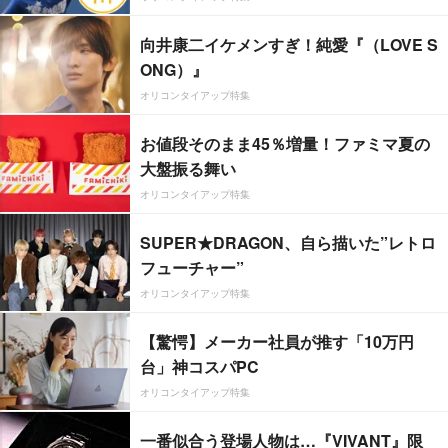
向井康二イケメンすぎ！純愛『（LOVE S
ONG）』
オリコンタイアップ特集
お値段そのまま45％増量！ファミマ夏の
大盤振る舞い
オリコンタイアップ特集
SUPER★DRAGON、自ら描いた”レトロ
フューチャー”
オリコンタイアップ特集
【驚愕】メーカー社員が推す「10万円
台」神コスパPC
オリコンタイアップ特集
一番似合う登場人物は…『VIVANT』限