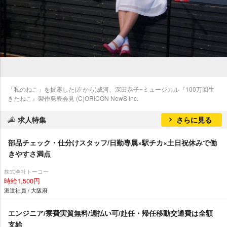
「私のねこ」を披露した(左から)成河、深田恭子=ミュージカル『100万回生
きたねこ』製作発表会見 (C)ORICON NewS inc.
求人特集
さらに見る
部品チェック・仕分けスタッフ/日勤専属×駅チカ×土日祝休みで働
きやすさ満点
株式会社トーコー
時給1,500円
派遣社員 / 大阪府
エンジニア/寮費実質無料/週払い可/赴任・帰任移動交通費は全額
支給