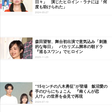
日々」 演じたヒロイン・ラナには「何
度も助けられた」
2024-05-27
森田望智、舞台初出演で意気込み「刺激
的な毎日」 バカリズム脚本の朝ドラ
『巡るスワン』でヒロイン
2025-11-25
“15センチの八木勇征”が登場 飯沼愛の
手のひらにちょこん 『南くんが恋
人!?』の世界を会見で再現
2024-07-10