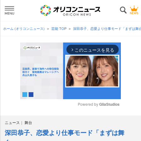
ホーム (オリコンニュース)
芸能 TOP
深田恭子、恋愛より仕事モード「まずは舞
このニュースを見る
arrow_forward_ios
Powered by 
GliaStudios
M
ニュース
舞台
u
t
深田恭子、恋愛より仕事モード「まずは舞
e