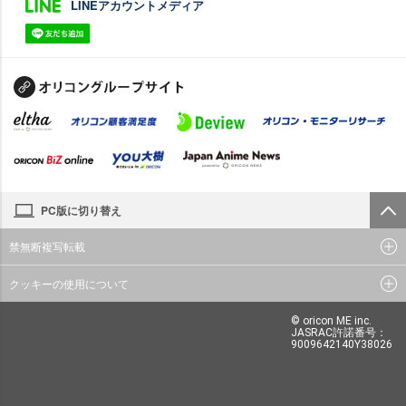
LINEアカウントメディア
PC版に切り替え
禁無断複写転載
クッキーの使用について
© oricon ME inc.
JASRAC許諾番号：
9009642140Y38026