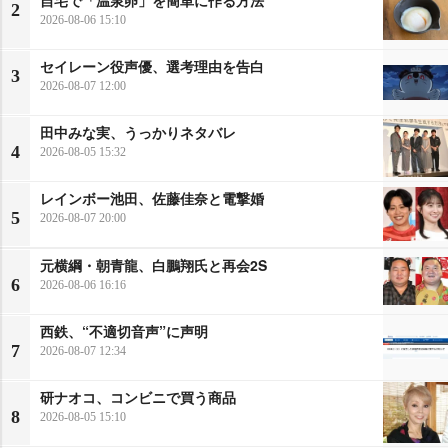
2
2026-08-06 15:10
セイレーン役声優、選考理由を告白
3
2026-08-07 12:00
田中みな実、うっかりネタバレ
4
2026-08-05 15:32
レインボー池田、佐藤佳奈と電撃婚
5
2026-08-07 20:00
元横綱・朝青龍、白鵬翔氏と再会2S
6
2026-08-06 16:16
西鉄、“不適切音声”に声明
7
2026-08-07 12:34
研ナオコ、コンビニで買う商品
8
2026-08-05 15:10