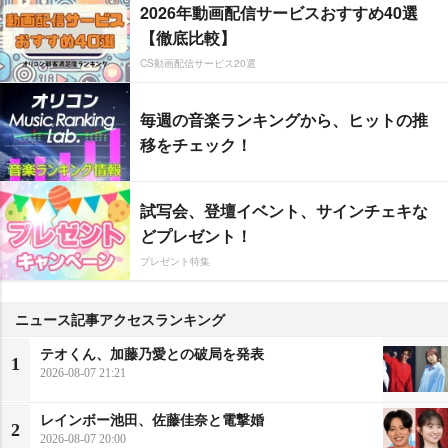
2026年動画配信サービスおすすめ40選
【徹底比較】
CS動画配信サービス20選
毎週の音楽ランキングから、ヒットの推
移をチェック！
試写会、登壇イベント、サインチェキな
どプレゼント！
プレゼント特集
ニュース記事アクセスランキング
テオくん、加藤乃愛との破局を発表
1
2026-08-07 21:21
レインボー池田、佐藤佳奈と電撃婚
2
2026-08-07 20:00