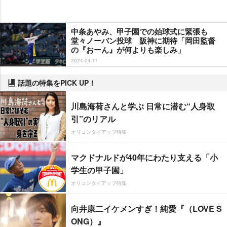
中条あやみ、甲子園での始球式に緊張も
堂々ノーバン投球 阪神に期待「岡田監督
の『おーん』が何よりも楽しみ」
2024-04-11
話題の特集をPICK UP！
川島海荷さんと学ぶ 日常に潜む“人身取
引”のリアル
オリコンタイアップ特集
マクドナルドが40年にわたり支える「小
学生の甲子園」
オリコンタイアップ特集
向井康二イケメンすぎ！純愛『（LOVE S
ONG）』