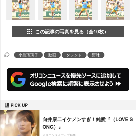
この記事の写真を見る（全10枚）
小島瑠璃子
動画
タレント
野球
PICK UP
向井康二イケメンすぎ！純愛『（LOVE S
ONG）』
オリコンタイアップ特集