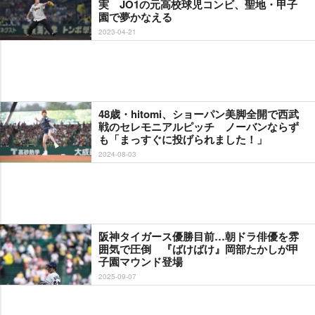
実 JO1の元高校球児コンビ、聖地・甲子
園で夢かなえる
2023-04-21
48歳・hitomi、ショーパン美脚全開で西武
戦のセレモニアルピッチ ノーバンならず
も「まっすぐに投げられました！」
2024-08-03
阪神タイガース優勝目前…朝ドラ俳優を雰
囲気で圧倒 『ばけばけ』岡部たかしが甲
子園マウンド登場
2025-09-07