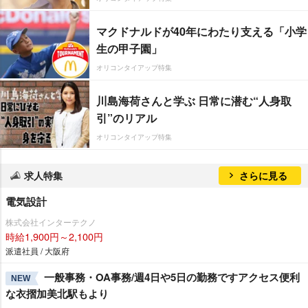
マクドナルドが40年にわたり支える「小学
生の甲子園」
オリコンタイアップ特集
川島海荷さんと学ぶ 日常に潜む“人身取
引”のリアル
オリコンタイアップ特集
求人特集
さらに見る
電気設計
株式会社インターテクノ
時給1,900円～2,100円
派遣社員 / 大阪府
一般事務・OA事務/週4日や5日の勤務ですアクセス便利
NEW
な衣摺加美北駅もより