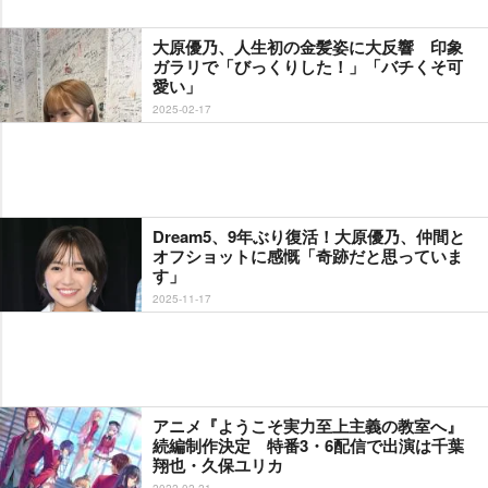
大原優乃、人生初の金髪姿に大反響 印象
ガラリで「びっくりした！」「バチくそ可
愛い」
2025-02-17
Dream5、9年ぶり復活！大原優乃、仲間と
オフショットに感慨「奇跡だと思っていま
す」
2025-11-17
アニメ『ようこそ実力至上主義の教室へ』
続編制作決定 特番3・6配信で出演は千葉
翔也・久保ユリカ
2022-02-21