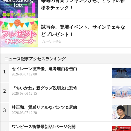
毎週の音楽ランキングから、ヒットの推
移をチェック！
試写会、登壇イベント、サインチェキな
どプレゼント！
プレゼント特集
ニュース記事アクセスランキング
セイレーン役声優、選考理由を告白
1
2026-08-07 12:00
『ちいかわ』新グッズ説明文に恐怖
2
2026-08-06 12:15
桂正和、質感リアルなパンツ＆尻絵
3
2026-08-07 12:20
ワンピース衝撃最新話1ページ公開