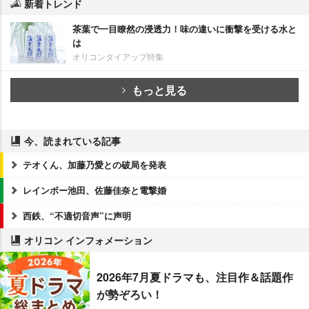
新着トレンド
茶葉で一目瞭然の浸透力！味の違いに衝撃を受ける水と
は
オリコンタイアップ特集
もっと見る
今、読まれている記事
テオくん、加藤乃愛との破局を発表
レインボー池田、佐藤佳奈と電撃婚
西鉄、“不適切音声”に声明
オリコン インフォメーション
2026年7月夏ドラマも、注目作＆話題作
が勢ぞろい！