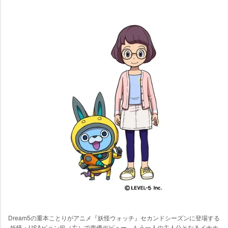
Dream5の重本ことりがアニメ『妖怪ウォッチ』セカンドシーズンに登場する
妖怪・USAピョン役（左）で声優デビュー もう一人の主人公となるイナホ