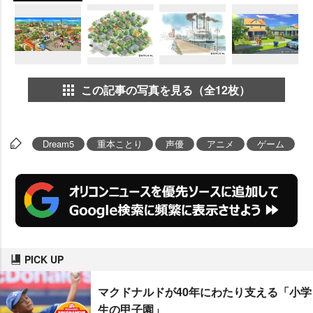
この記事の写真を見る（全12枚）
Dream5
重本ことり
声優
アニメ
ゲーム
PICK UP
マクドナルドが40年にわたり支える「小学
生の甲子園」