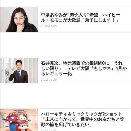
中条あやみが“弟子入り”希望 ハイヒー
ル・モモコが大歓迎「弟子にします！」
2022-10-25
石井亮次、地元関西での番組MCに「うれ
しい限り」 テレビ大阪『もしマネ』4月か
らレギュラー化
2022-03-20
ハローキティ＆ミャクミャクが2ショット
「未来に向かって、世界中のお友だちと笑
顔の輪を広げていきたい」
2023-11-27