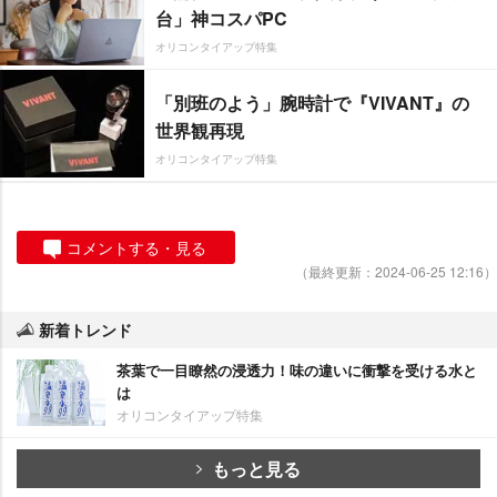
台」神コスパPC
オリコンタイアップ特集
「別班のよう」腕時計で『VIVANT』の
世界観再現
オリコンタイアップ特集
コメントする・見る
（最終更新：2024-06-25 12:16）
新着トレンド
茶葉で一目瞭然の浸透力！味の違いに衝撃を受ける水と
は
オリコンタイアップ特集
もっと見る