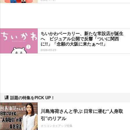
ちいかわベーカリー、新たな常設店が誕生
へ ビジュアル公開で反響「ついに関西
に!!」「念願の大阪に来たぁ〜!!」
2026-03-23
話題の特集をPICK UP！
川島海荷さんと学ぶ 日常に潜む“人身取
引”のリアル
オリコンタイアップ特集