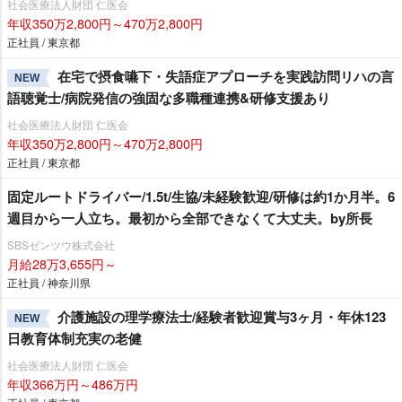
社会医療法人財団 仁医会
年収350万2,800円～470万2,800円
正社員 / 東京都
在宅で摂食嚥下・失語症アプローチを実践訪問リハの言
NEW
語聴覚士/病院発信の強固な多職種連携&研修支援あり
社会医療法人財団 仁医会
年収350万2,800円～470万2,800円
正社員 / 東京都
固定ルートドライバー/1.5t/生協/未経験歓迎/研修は約1か月半。6
週目から一人立ち。最初から全部できなくて大丈夫。by所長
SBSゼンツウ株式会社
月給28万3,655円～
正社員 / 神奈川県
介護施設の理学療法士/経験者歓迎賞与3ヶ月・年休123
NEW
日教育体制充実の老健
社会医療法人財団 仁医会
年収366万円～486万円