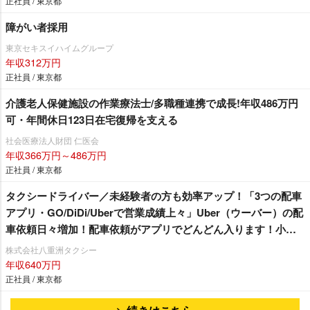
正社員 / 東京都
障がい者採用
東京セキスイハイムグループ
年収312万円
正社員 / 東京都
介護老人保健施設の作業療法士/多職種連携で成長!年収486万円
可・年間休日123日在宅復帰を支える
社会医療法人財団 仁医会
年収366万円～486万円
正社員 / 東京都
タクシードライバー／未経験者の方も効率アップ！「3つの配車
アプリ・GO/DiDi/Uberで営業成績上々」Uber（ウーバー）の配
車依頼日々増加！配車依頼がアプリでどんどん入ります！小田
急線・東急田園都市沿線にお住まいの方必見☆ 未経験者の方
株式会社八重洲タクシー
も安心「3ヶ月30万円給料保証」乗務員さん最優先の職場環境！
年収640万円
嬉しい待遇も盛りだくさん♪「 経験者対象で入社20万円支
正社員 / 東京都
給！」シフトの相談も親身に対応！自分のペースで働くことが