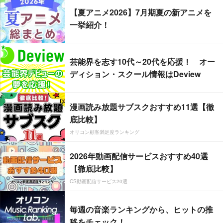
【夏アニメ2026】7月期夏の新アニメを
一挙紹介！
芸能界を志す10代～20代を応援！ オー
ディション・スクール情報はDeview
漫画読み放題サブスクおすすめ11選【徹
底比較】
オリコン顧客満足度ランキング
2026年動画配信サービスおすすめ40選
【徹底比較】
CS動画配信サービス20選
毎週の音楽ランキングから、ヒットの推
移をチェック！