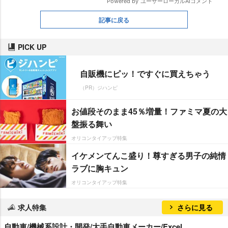
記事に戻る
PICK UP
自販機にピッ！ですぐに買えちゃう
（PR）ジハンピ
お値段そのまま45％増量！ファミマ夏の大
盤振る舞い
オリコンタイアップ特集
イケメンてんこ盛り！尊すぎる男子の純情
ラブに胸キュン
オリコンタイアップ特集
求人特集
さらに見る
自動車/機械系設計・開発/大手自動車メーカー/Excel