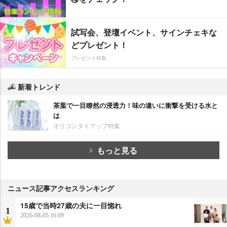
試写会、登壇イベント、サインチェキな
どプレゼント！
プレゼント特集
新着トレンド
茶葉で一目瞭然の浸透力！味の違いに衝撃を受ける水と
は
オリコンタイアップ特集
もっと見る
ニュース記事アクセスランキング
15歳で当時27歳の夫に一目惚れ
1
2026-08-05 16:09