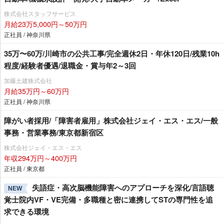
株式会社スタッフサービス
月給23万5,000円～50万円
正社員 / 神奈川県
35万〜60万/川崎市の公共工事/完全週休2日・年休120日/残業10h
程度/経験者優遇/退職金・賞与年2～3回
加藤土建株式会社
月給35万円～60万円
正社員 / 神奈川県
障がい者採用/「障害者雇用」株式会社ジェイ・エス・エス/一般
事務・営業事務/東京都新宿区
株式会社ジェイ・エス・エス
年収294万円～400万円
正社員 / 東京都
失語症・高次脳機能障害へのアプローチを深化/言語聴
NEW
覚士院内VF・VE完備・多職種と密に連携してSTの専門性を追
求できる環境