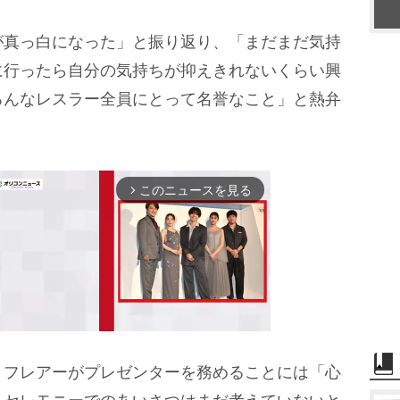
真っ白になった」と振り返り、「まだまだ気持
に行ったら自分の気持ちが抑えきれないくらい興
ろんなレスラー全員にとって名誉なこと」と熱弁
このニュースを見る
arrow_forward_ios
フレアーがプレゼンターを務めることには「心
M