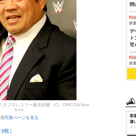
問
ワ
時給
派遣
デ
ト
宅
Car
時給
派遣
すプロレスラー藤波辰爾 （C）ORICON New
S inc.
茶
写真ページを見る
違
オ
3枚）