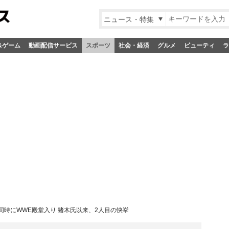
ニュース・特集
&ゲーム
動画配信サービス
スポーツ
社会・経済
グルメ
ビューティ
ラ
同時にWWE殿堂入り 猪木氏以来、2人目の快挙