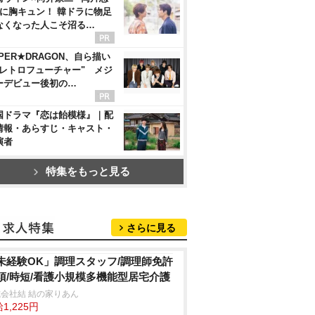
”に胸キュン！ 韓ドラに物足
なくなった人こそ沼る…
PER★DRAGON、自ら描い
"レトロフューチャー" メジ
ーデビュー後初の…
国ドラマ『恋は飴模様』｜配
情報・あらすじ・キャスト・
演者
特集をもっと見る
さらに見る
未経験OK」調理スタッフ/調理師免許
須/時短/看護小規模多機能型居宅介護
会社結 結の家りあん
1,225円