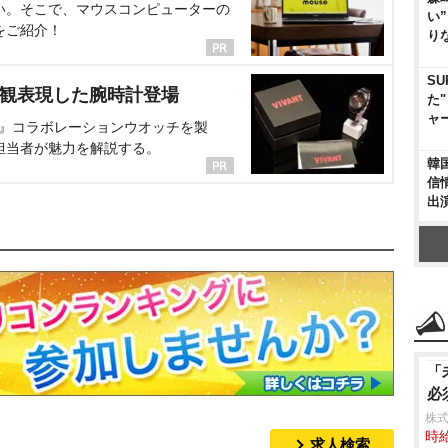
い。そこで、マウスコンピューターの
い
をご紹介！
り
SU
界観表現した腕時計登場
た
ャ
NT』コラボレーションウオッチを製
担当者が魅力を解説する。
韓
信
出
「
必
株式
時給
求人検索