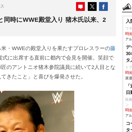
ス
同時にWWE殿堂入り 猪木氏以来、2
入
ワタ
時給
アル
デ
米・WWEの殿堂入りを果たすプロレスラーの
藤
3
授賞式に出席する直前に都内で会見を開催。笑顔で
タ
師匠のアントニオ猪木参院議員に続いて2人目とな
ト
時給
見てきたこと」と喜びを爆発させた。
派遣
「
日
医療
ン
時給
アル
コ
タ