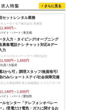
さらに見る
院セットレンタル業務
キューセイモア株式会社 業務部
1,400円～
バイト・パート / 東京都
ータ入力・タイピング/オープニング
0名募集電話ナシ チャット対応&デー
入力
ランスコスモスパートナーズ株式会社
1,500円～1,650円
社員 / 大阪府
週2から可」調理スタッフ/無資格可/
勤のみ/ショートステイ/社会保障完備
法人大朋会岡崎 老人保健施設 スクエアガーデ
1,140円～1,600円
バイト・パート / 愛知県
ールセンター「テレフォンオペレー
ー」/受電だけ電気・ガスに関するお