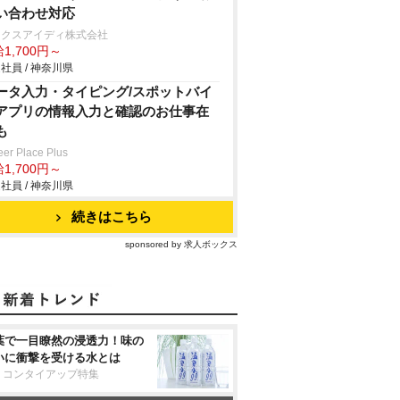
い合わせ対応
ークスアイディ株式会社
1,700円～
社員 / 神奈川県
ータ入力・タイピング/スポットバイ
アプリの情報入力と確認のお仕事在
も
eer Place Plus
1,700円～
社員 / 神奈川県
続きはこちら
sponsored by 求人ボックス
葉で一目瞭然の浸透力！味の
いに衝撃を受ける水とは
リコンタイアップ特集