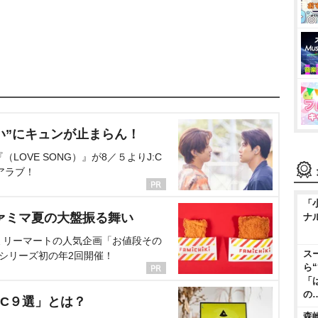
い”にキュンが止まらん！
OVE SONG）』が8／５よりJ:C
アラブ！
「
ァミマ夏の大盤振る舞い
ナ
ミリーマートの人気企画「お値段その
ス
、シリーズ初の年2回開催！
ら
「
の
C９選」とは？
森