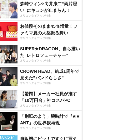
森崎ウィン×向井康二“両片思
い”にキュンが止まらん！
オリコンタイアップ特集
お値段そのまま45％増量！フ
ァミマ夏の大盤振る舞い
オリコンタイアップ特集
SUPER★DRAGON、自ら描い
た”レトロフューチャー”
オリコンタイアップ特集
CROWN HEAD、結成1周年で
見えた”バンドらしさ”
オリコンタイアップ特集
【驚愕】メーカー社員が推す
「10万円台」神コスパPC
オリコンタイアップ特集
「別班のよう」腕時計で『VIV
ANT』の世界観再現
オリコンタイアップ特集
自販機にピッ！ですぐに買え