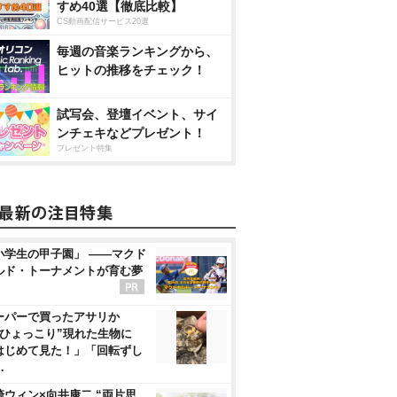
すめ40選【徹底比較】
CS動画配信サービス20選
毎週の音楽ランキングから、
ヒットの推移をチェック！
試写会、登壇イベント、サイ
ンチェキなどプレゼント！
プレゼント特集
小学生の甲子園」 ――マクド
ルド・トーナメントが育む夢
ーパーで買ったアサリか
“ひょっこり”現れた生物に
はじめて見た！」「回転ずし
…
崎ウィン×向井康二 “両片思