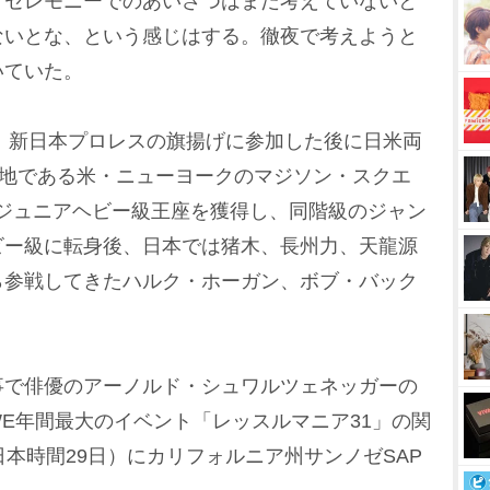
。セレモニーでのあいさつはまだ考えていないと
u
ないとな、という感じはする。徹夜で考えようと
t
いていた。
e
、新日本プロレスの旗揚げに参加した後に日米両
拠地である米・ニューヨークのマジソン・スクエ
ジュニアヘビー級王座を獲得し、同階級のジャン
ビー級に転身後、日本では猪木、長州力、天龍源
ら参戦してきたハルク・ホーガン、ボブ・バック
で俳優のアーノルド・シュワルツェネッガーの
E年間最大のイベント「レッスルマニア31」の関
日本時間29日）にカリフォルニア州サンノゼSAP