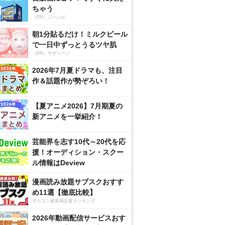
ちゃう
（PR）ジハンピ
朝1分貼るだけ！ミルクピール
で一日中ずっとうるツヤ肌
（PR）サボリーノ
2026年7月夏ドラマも、注目
作＆話題作が勢ぞろい！
【夏アニメ2026】7月期夏の
新アニメを一挙紹介！
芸能界を志す10代～20代を応
援！オーディション・スクー
ル情報はDeview
漫画読み放題サブスクおすす
め11選【徹底比較】
オリコン顧客満足度ランキング
2026年動画配信サービスおす