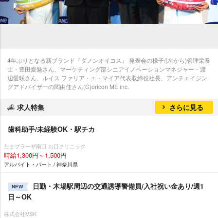
4年ぶりとなる新ブランド『ダノンオイコス』 発表会の様子/(左から)管理栄養
士・豊田愛魅さん、マーケティング部シニアイノベーションマネジャー・渡
辺愛咲さん、ルイス ファリア・エ・マイア代表取締役社長、アンチエイジン
グアドバイザーの関由佳さん(C)oricon ME inc.
求人特集
さらに見る
歯科助手/未経験OK・駅チカ
たまプラーザ南口 お口クリニック
時給1,300円～1,500円
アルバイト・パート / 神奈川県
日勤・木場駅周辺の交通誘導警備員/入社祝い金あり/週1
NEW
日～OK
株式会社MSK