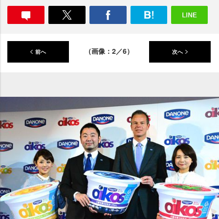
（画像：2／6）
前へ
次へ