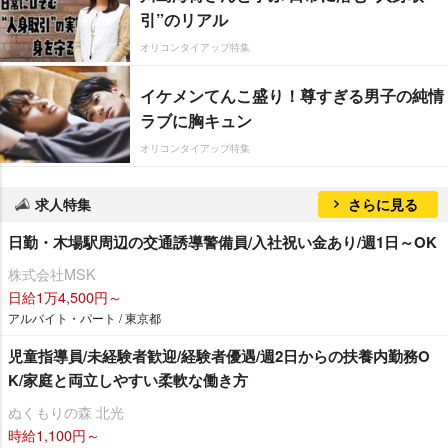
引”のリアル
オリコンタイアップ特集
イケメンてんこ盛り！尊すぎる男子の純情
ラブに胸キュン
オリコンタイアップ特集
求人特集
さらに見る
日勤・木場駅周辺の交通誘導警備員/入社祝い金あり/週1日～OK
株式会社MSK
日給1万4,500円～
アルバイト・パート / 東京都
児童指導員/未経験者歓迎/経験者優遇/週2日からの扶養内勤務O
K/家庭と両立しやすい柔軟な働き方
ぬくもりの森 北光
時給1,100円～