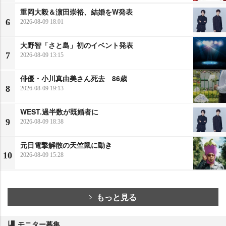
重岡大毅＆濵田崇裕、結婚をW発表
6
2026-08-09 18:01
大野智「さと島」初のイベント発表
7
2026-08-09 13:15
俳優・小川真由美さん死去 86歳
8
2026-08-09 19:13
WEST.過半数が既婚者に
9
2026-08-09 18:38
元日電撃解散の天竺鼠に動き
10
2026-08-09 15:28
もっと見る
モニター募集