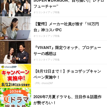
SUPER★DRAGON、自ら描いた”レトロ
フューチャー”
オリコンタイアップ特集
【驚愕】メーカー社員が推す「10万円
台」神コスパPC
オリコンタイアップ特集
『VIVANT』限定ウオッチ、プロデュー
サーの感想は
オリコンタイアップ特集
【8月12日まで！】チョコザップキャン
ペーン実施中！
（PR）chocoZAP
2026年7月夏ドラマも、注目作＆話題作
が勢ぞろい！