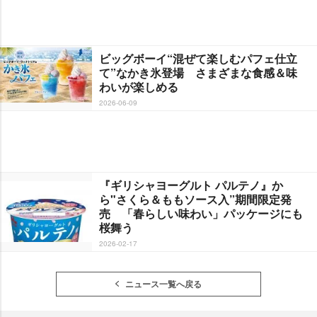
ビッグボーイ“混ぜて楽しむパフェ仕立
て”なかき氷登場 さまざまな食感＆味
わいが楽しめる
2026-06-09
『ギリシャヨーグルト パルテノ』か
ら"さくら＆ももソース入”期間限定発
売 「春らしい味わい」パッケージにも
桜舞う
2026-02-17
ニュース一覧へ戻る