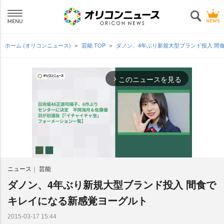
ホーム (オリコンニュース)
芸能 TOP
ダノン、4年ぶり新規大型ブランド投入 間
このニュースを見る
arrow_forward_ios
ニュース
芸能
ダノン、4年ぶり新規大型ブランド投入 間食で
M
u
キレイになる新感覚ヨーグルト
t
e
2015-03-17 15:44