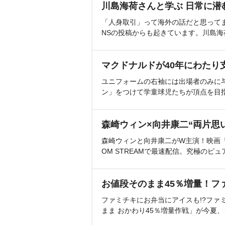
川島海荷さんと学ぶ 日常に潜
「人身取引」って海外の話だと思って
NSの投稿からも起きています。川島
マクドナルドが40年にわたり
ユニフォームの右袖には出場者のみに
ン」をつけて学童球児たちが頂点を目
森崎ウィン×向井康二“両片思
森崎ウィンと向井康二がW主演！映画『（L
OM STREAMで最速配信。究極のピュ
お値段そのまま45％増量！フ
ファミチキにお弁当にアイスも!?ファ
まま おかわり45％増量作戦」が今夏