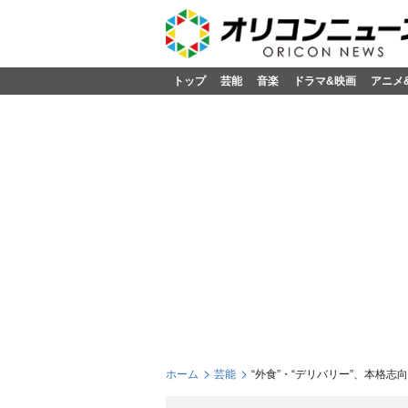
トップ
芸能
音楽
ドラマ&映画
アニメ
ホーム
芸能
“外食”・“デリバリー”、本格志