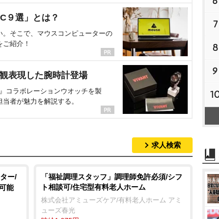
6
C９選」とは？
7
い。そこで、マウスコンピューターの
をご紹介！
8
9
界観表現した腕時計登場
NT』コラボレーションウオッチを製
1
担当者が魅力を解説する。
求人検索
ター/
「福祉調理スタッフ」調理師免許必須/シフ
ト相談可/住宅型有料老人ホーム
上可能
株式会社アミューズケア/有料老人ホーム アミ
ューズ春光