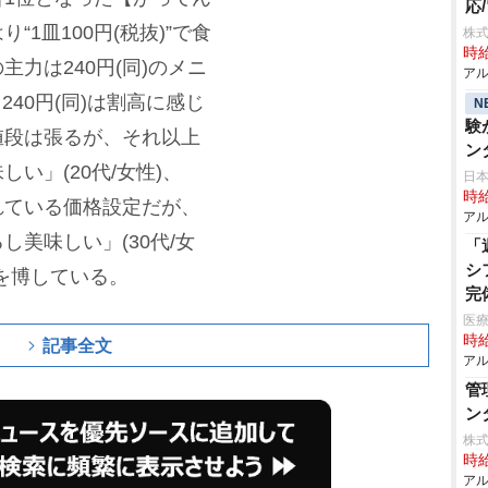
応
1皿100円(税抜)”で食
株式
時給
力は240円(同)のメニ
アル
240円(同)は割高に感じ
N
験
値段は張るが、それ以上
ン
い」(20代/女性)、
日
時給
れている価格設定だが、
アル
美味しい」(30代/女
「
シ
を博している。
完
医
時給
記事全文
アル
管
ン
株式
時給
アル