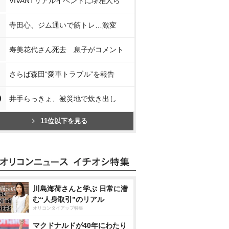
VIVANTリアルイベントに堺雅人ら
寺田心、ジム通いで筋トレ…激変
寿美花代さん死去 息子がコメント
さらば森田“愛車トラブル”を報告
0
井手らっきょ、被災地で炊き出し
11位以下を見る
川島海荷さんと学ぶ 日常に潜
む“人身取引”のリアル
オリコンタイアップ特集
マクドナルドが40年にわたり