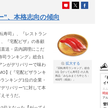
リー”、本格志向の傾向
転寿司』、『レストラン
』、『宅配ピザ』の各顧
場直送・店内調理にこだ
寿司ランキング』総合1
拡大する
アンがデリバリーで味わ
『回転寿司ランキング』総合
CUOMO】(『宅配ピザランキ
1位【がってん寿司】の人気
商品「みなみまぐろ中とろ：
「
のランキング1位の企業・
400円（税抜）」
イ
“デリバリー”に対して本
エム
時給
言えそうだ。
アル
管
1位となった【がってん