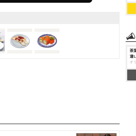
茶
違
オ