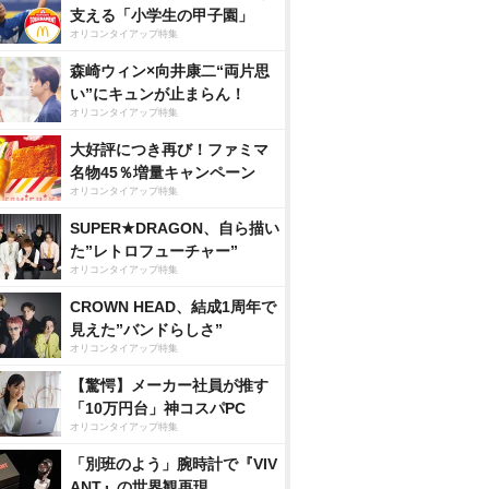
支える「小学生の甲子園」
オリコンタイアップ特集
森崎ウィン×向井康二“両片思
い”にキュンが止まらん！
オリコンタイアップ特集
大好評につき再び！ファミマ
名物45％増量キャンペーン
オリコンタイアップ特集
SUPER★DRAGON、自ら描い
た”レトロフューチャー”
オリコンタイアップ特集
CROWN HEAD、結成1周年で
見えた”バンドらしさ”
オリコンタイアップ特集
【驚愕】メーカー社員が推す
「10万円台」神コスパPC
オリコンタイアップ特集
「別班のよう」腕時計で『VIV
ANT』の世界観再現