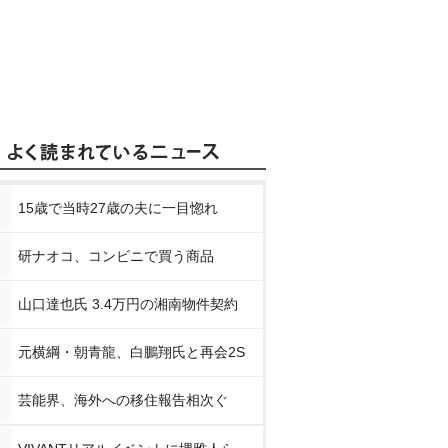
15歳で当時27歳の夫に一目惚れ
研ナオコ、コンビニで買う商品
山口達也氏 3.4万円の湘南物件契約
元横綱・朝青龍、白鵬翔氏と再会2S
芸能界、海外への移住報告相次ぐ