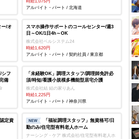
時給1,075円
アルバイト・パート / 北海道
ー/オ
スマホ操作サポートのコールセンター/週3
日～OK/1日4h～OK
株式会社ベルシステム24
時給1,620円
アルバイト・パート / 契約社員 / 東京都
/シフ
「未経験OK」調理スタッフ/調理師免許必
完備
須/時短/看護小規模多機能型居宅介護
タ
株式会社結 結の家りあん
時給1,225円
アルバイト・パート / 神奈川県
R認定資
「福祉調理スタッフ」無資格可/日
NEW
勤のみ/住宅型有料老人ホーム
ナーシング・ケア 株式会社/住宅型有料老人ホ