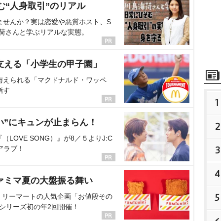
む“人身取引”のリアル
ませんか？実は恋愛や悪質ホスト、S
海荷さんと学ぶリアルな実態。
支える「小学生の甲子園」
与えられる「マクドナルド・ワッペ
指す
1
い”にキュンが止まらん！
2
OVE SONG）』が8／５よりJ:C
3
アラブ！
4
ァミマ夏の大盤振る舞い
5
ミリーマートの人気企画「お値段その
、シリーズ初の年2回開催！