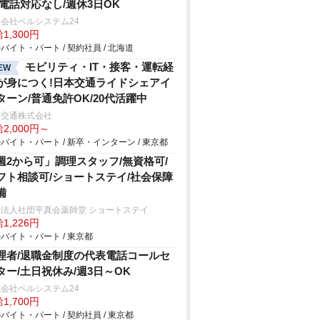
/電話対応なし/週休3日OK
会社ベルシステム24
1,300円
バイト・パート / 契約社員 / 北海道
モビリティ・IT・接客・運転経
EW
が身につく!日本交通ライドシェアイ
ターン/普通免許OK/20代活躍中
本交通株式会社
2,000円～
バイト・パート / 新卒・インターン / 東京都
週2から可」調理スタッフ/無資格可/
フト相談可/ショートステイ/社会保障
備
療法人社団平真会薬師堂 ショートステイ
1,226円
バイト・パート / 東京都
理者/退職金制度の代表電話コールセ
ター/土日祝休み/週3日～OK
会社ベルシステム24
1,700円
バイト・パート / 契約社員 / 東京都