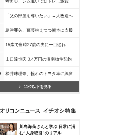
寺田心、ジム通いで筋トレ…激変
「父の部屋を奪いたい」→大改造へ
島津亜矢、葛藤抱えつつ熊本に支援
15歳で当時27歳の夫に一目惚れ
山口達也氏 3.4万円の湘南物件契約
0
松井珠理奈、憧れのトヨタ車に興奮
11位以下を見る
川島海荷さんと学ぶ 日常に潜
む“人身取引”のリアル