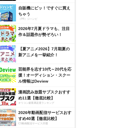
自販機にピッ！ですぐに買え
ちゃう
（PR）ジハンピ
2026年7月夏ドラマも、注目
作＆話題作が勢ぞろい！
【夏アニメ2026】7月期夏の
新アニメを一挙紹介！
芸能界を志す10代～20代を応
援！オーディション・スクー
ル情報はDeview
漫画読み放題サブスクおすす
め11選【徹底比較】
オリコン顧客満足度ランキング
2026年動画配信サービスおす
すめ40選【徹底比較】
CS動画配信サービス20選