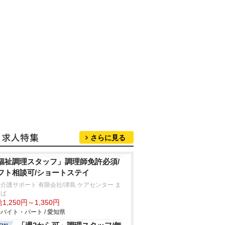
さらに見る
福祉調理スタッフ」調理師免許必須/
フト相談可/ショートステイ
介護サポート 有限会社/津島 ケアセンター ま
ろば
1,250円～1,350円
バイト・パート / 愛知県