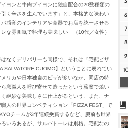
5
イヨンと牛肉ブイヨンに独自配合の20数種類の
を引く辛さを生んでいます」と、本格的な味わい
6
ッパ感覚のインテリアや食器でお店を統一させる
7
レな雰囲気で料理も美味しい」（10代／女性）
8
9
はなくデリバリーも同様で、それは『宅配ピザ
 SALVATORE CUOMO】ということに表れてい
1
アメリカや日本独自のピザが多いなか、同店の特
から窯職人を呼び寄せて造ったという薪窯で焼い
しく絶妙な美味しさに仕上がるという。また、ナ
人の世界コンペティション「PIZZA FEST」で
MO TOKYOチームが3年連続受賞するなど、腕前も世界
いろいろあるが、サルバトーレは別格。宅配なの