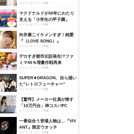
オリコンタイアップ特集
マクドナルドが40年にわたり
支える「小学生の甲子園」
オリコンタイアップ特集
向井康二イケメンすぎ！純愛
『（LOVE SONG）』
オリコンタイアップ特集
デカすぎ都市伝説発生!?ファ
ミマ45％増量作戦再来
オリコンタイアップ特集
SUPER★DRAGON、自ら描い
た”レトロフューチャー”
オリコンタイアップ特集
【驚愕】メーカー社員が推す
「10万円台」神コスパPC
オリコンタイアップ特集
一番似合う登場人物は…『VIV
ANT』限定ウオッチ
オリコンタイアップ特集