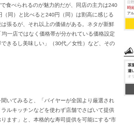
日
）”で食べられるのが魅力的だが、同店の主力は240
時給
アル
円（同）と比べると240円（同）は割高に感じる
段は張るが、それ以上の価値がある。ネタが新鮮
「均一店ではなく価格帯が分かれている価格設定
できるし美味しい」（30代／女性）など、その
。
茶
違
オ
聞いてみると、「バイヤーが全国より厳選され
トラルキッチンなどを使わず店舗でさばいて提供
ります」と、本格的な寿司提供を可能にする“市
。