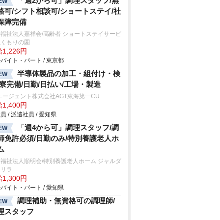
「週2から可」調理スタッフ/無
EW
格可/シフト相談可/ショートステイ/社
保障完備
福祉法人嘉祥会/高齢者 ショートステイサービ
ぬくもりの園
1,226円
バイト・パート / 東京都
半導体製品の加工・組付け・検
EW
/寮完備/日勤/日払い/工場・製造
エージェント株式会社AGT東海第一CU
1,400円
員 / 派遣社員 / 愛知県
「週4から可」調理スタッフ/調
EW
師免許必須/日勤のみ/特別養護老人ホ
ム
福祉法人順明会/特別養護老人ホーム ジャルダ
・リラ
1,300円
バイト・パート / 愛知県
調理補助・無資格可の調理師/
EW
理スタッフ