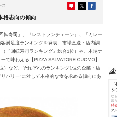
ース
、本格志向の傾向
回転寿司』、『レストランチェーン』、『カレー
顧客満足度ランキングを発表。市場直送・店内調
】（『回転寿司ランキング』総合1位）や、本場ナ
わえる【PIZZA SALVATORE CUOMO】
位）など、それぞれのランキング1位の企業・店
“デリバリー”に対して本格的な食を求める傾向にあ
「
シ
なも
ほ
時給
アル