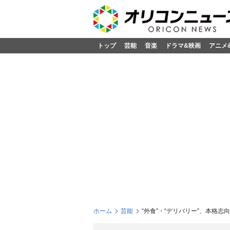
トップ
芸能
音楽
ドラマ&映画
アニメ
ホーム
芸能
“外食”・“デリバリー”、本格志