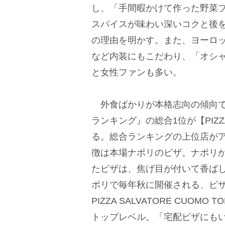
し、「手間暇かけて作った野菜ブ
スパイスが味わい深いコクと後
の理由を明かす。また、ヨーロ
など内装にもこだわり、「オシャ
と女性ファンも多い。
外食ばかりが本格志向の傾向で
ランキング』の総合1位が【PIZZA
る。総合ランキングの上位店が
徴は本場ナポリのピザ。ナポリ
たピザは、焦げ目が付いて香ば
ポリで毎年秋に開催される、ピザ職
PIZZA SALVATORE CUO
トップレベル。「宅配ピザにも