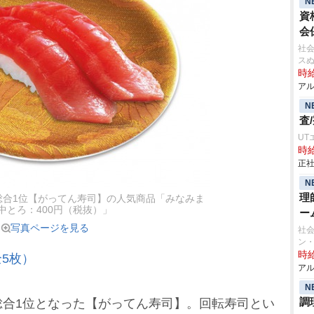
N
資
会
社会
ス
時給
アル
N
査
UT
時給
正社
N
理
総合1位【がってん寿司】の人気商品「みなみま
中とろ：400円（税抜）」
ー
写真ページを見る
社会
ン
時給
5枚）
アル
N
調
合1位となった【がってん寿司】。回転寿司とい