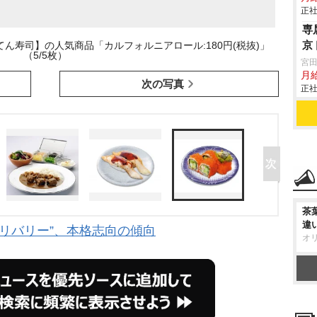
正社
専
京
ん寿司】の人気商品「カルフォルニアロール:180円(税抜)」
（5/5枚）
宮
月
次の写真
正社
茶
違
“デリバリー”、本格志向の傾向
オ