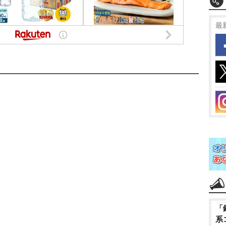
最
「
系