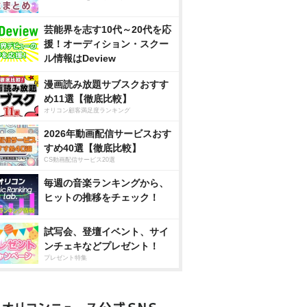
芸能界を志す10代～20代を応
援！オーディション・スクー
ル情報はDeview
漫画読み放題サブスクおすす
め11選【徹底比較】
オリコン顧客満足度ランキング
2026年動画配信サービスおす
すめ40選【徹底比較】
CS動画配信サービス20選
毎週の音楽ランキングから、
ヒットの推移をチェック！
試写会、登壇イベント、サイ
ンチェキなどプレゼント！
プレゼント特集