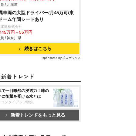
員 / 北海道
属車両の大型ドライバー/月45万可/東
ドーム年間シートあり
田運送株式会社
給45万円～55万円
員 / 神奈川県
続きはこちら
sponsored by 求人ボックス
葉で一目瞭然の浸透力！味の
いに衝撃を受ける水とは
リコンタイアップ特集
新着トレンドをもっと見る