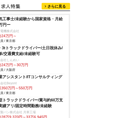
さらに見る
気工事士/未経験から国家資格・月給
4万円ー
栄電機株式会社
給24万円～
員 / 東京都
t・3tトラックドライバー/土日祝休み/
単/交通費支給/未経験可
式会社しんめい
給24万円～30万円
員 / 大阪府
業アシスタント/ITコンサルティング
会社Beyont
350万円～550万円
員 / 東京都
型トラックドライバー/賞与約60万支
実績アリ/固定時間勤務/未経験
製パン株式会社 月寒工場
28万9,370円～33万6,945円