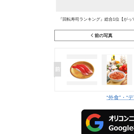
『回転寿司ランキング』総合1位【がって
前の写真
“外食”・