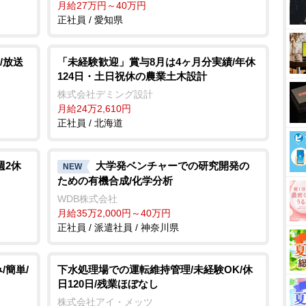
月給27万円～40万円
正社員 / 愛知県
/放送
「未経験歓迎」賞与8月は4ヶ月分実績/年休
124日・土日祝休の農業土木設計
株式会社デミング設計
月給24万2,610円
正社員 / 北海道
週2休
大学発ベンチャーでの研究開発の
NEW
ための有機合成/化学分析
WDB株式会社
月給35万2,000円～40万円
正社員 / 派遣社員 / 神奈川県
/簡単/
下水処理場での運転維持管理/未経験OK/休
日120日/残業ほぼなし
株式会社アイ・メッツ