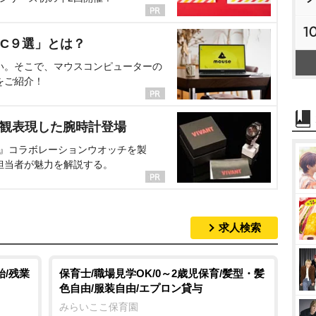
1
C９選」とは？
い。そこで、マウスコンピューターの
をご紹介！
界観表現した腕時計登場
NT』コラボレーションウオッチを製
担当者が魅力を解説する。
求人検索
始/残業
保育士/職場見学OK/0～2歳児保育/髪型・髪
色自由/服装自由/エプロン貸与
みらいここ保育園