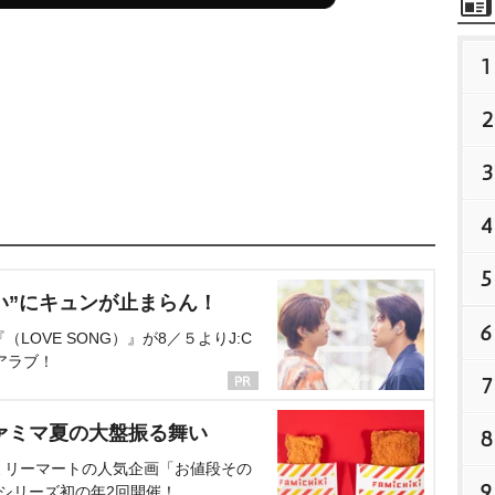
1
2
3
4
5
い”にキュンが止まらん！
6
OVE SONG）』が8／５よりJ:C
アラブ！
7
ァミマ夏の大盤振る舞い
8
ミリーマートの人気企画「お値段その
9
、シリーズ初の年2回開催！