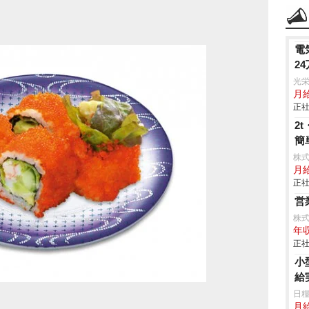
電
2
光
月
正社
2
簡
株
月
正社
営
株式
年収
正社
小
給
日糧
月給