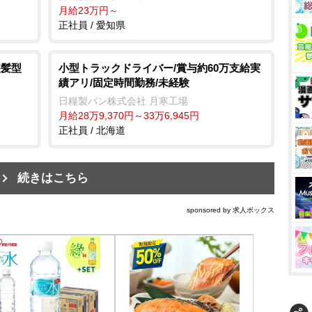
月給23万円～
正社員 / 愛知県
装髪型
小型トラックドライバー/賞与約60万支給実
績アリ/固定時間勤務/未経験
日糧製パン株式会社 月寒工場
月給28万9,370円～33万6,945円
正社員 / 北海道
続きはこちら
sponsored by 求人ボックス