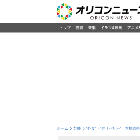
トップ
芸能
音楽
ドラマ&映画
アニメ
ホーム
芸能
“外食”・“デリバリー”、本格志