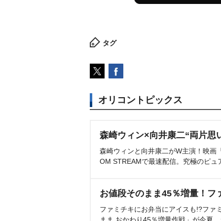
タグ
オリコントピックス
森崎ウィン×向井康二“両片思
森崎ウィンと向井康二がW主演！映画『（L
OM STREAMで最速配信。究極のピュ
お値段そのまま45％増量！フ
ファミチキにお弁当にアイスも!?ファ
まま おかわり45％増量作戦」が今夏