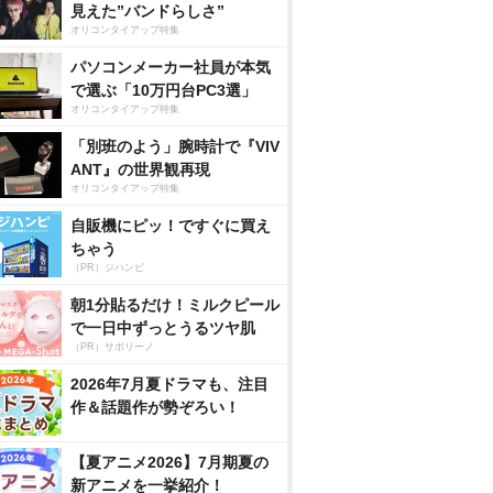
見えた”バンドらしさ”
オリコンタイアップ特集
パソコンメーカー社員が本気
で選ぶ「10万円台PC3選」
オリコンタイアップ特集
「別班のよう」腕時計で『VIV
ANT』の世界観再現
オリコンタイアップ特集
自販機にピッ！ですぐに買え
ちゃう
（PR）ジハンピ
朝1分貼るだけ！ミルクピール
で一日中ずっとうるツヤ肌
（PR）サボリーノ
2026年7月夏ドラマも、注目
作＆話題作が勢ぞろい！
【夏アニメ2026】7月期夏の
新アニメを一挙紹介！