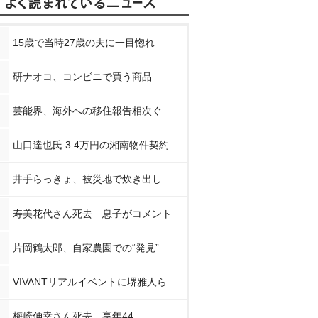
15歳で当時27歳の夫に一目惚れ
研ナオコ、コンビニで買う商品
芸能界、海外への移住報告相次ぐ
山口達也氏 3.4万円の湘南物件契約
井手らっきょ、被災地で炊き出し
寿美花代さん死去 息子がコメント
片岡鶴太郎、自家農園での“発見”
VIVANTリアルイベントに堺雅人ら
梅崎伸幸さん死去、享年44