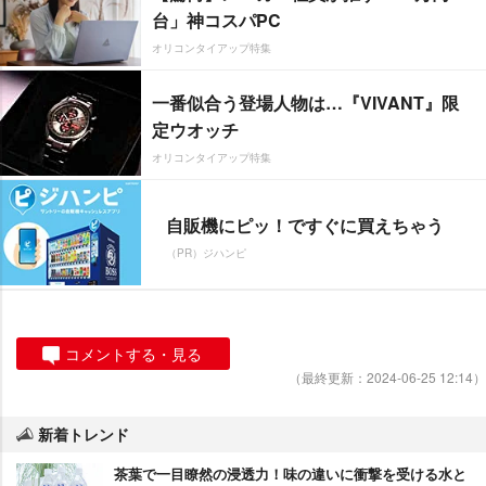
台」神コスパPC
オリコンタイアップ特集
一番似合う登場人物は…『VIVANT』限
定ウオッチ
オリコンタイアップ特集
自販機にピッ！ですぐに買えちゃう
（PR）ジハンピ
コメントする・見る
（最終更新：2024-06-25 12:14）
新着トレンド
茶葉で一目瞭然の浸透力！味の違いに衝撃を受ける水と