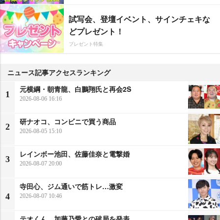
試写会、登壇イベント、サインチェキな
どプレゼント！
プレゼント特集
ニュース記事アクセスランキング
元横綱・朝青龍、白鵬翔氏と再会2S
1
2026-08-06 16:16
研ナオコ、コンビニで買う商品
2
2026-08-05 15:10
レインボー池田、佐藤佳奈と電撃婚
3
2026-08-07 20:00
寺田心、ジム通いで筋トレ…激変
4
2026-08-07 10:46
テオくん、加藤乃愛との破局を発表