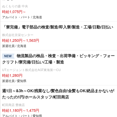
ぬくもりの森 中央
時給1,075円～
アルバイト・パート / 北海道
「寮完備」電子部品の検査/製造/即入寮/製造・工場/日勤/日払い
株式会社京栄センター
時給1,250円～1,563円
派遣社員 / 北海道
物流製品の検品・検査・出荷準備・ピッキング・フォー
NEW
クリフト/寮完備/日払い/工場・製造
UTエージェント株式会社AGT東海第一CU
時給1,280円
派遣社員 / 愛知県
週1日～&3h～OK/残業なし/髪色自由!金髪もOK/絶品まかないが
たったの1円/ホールスタッフ/町田商店
町田商店 豊橋店
時給1,180円～1,475円
アルバイト・パート / 愛知県