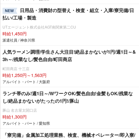
日用品・消費財の型替え・検査・組立・入庫/寮完備/日
NEW
払い/工場・製造
UTエージェント株式会社AGT南関東第二CU
時給1,450円
派遣社員 / 神奈川県
人気ラーメン調理/学生さん大注目!絶品まかないが1円/週1日～&
3h～/残業なし/髪色自由/町田商店
町田商店 十三店
時給1,250円～1,563円
アルバイト・パート / 大阪府
ランチ帯のみ!週1日～/WワークOK/髪色自由!金髪もOK/残業な
し/絶品まかないがたったの1円!/豚山
豚山 名古屋太閤口店
時給1,300円
アルバイト・パート / 愛知県
「寮完備」金属加工処理業務、検査、機械オペレーター/即入寮/