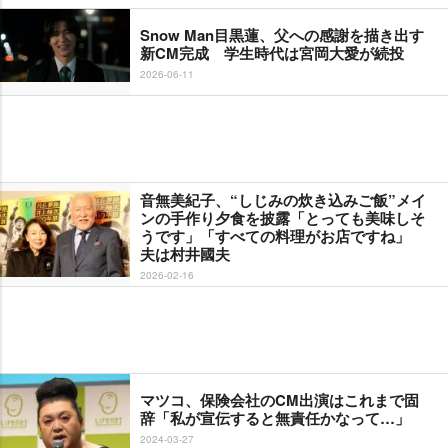
Snow Man目黒蓮、父への感謝を描き出す
新CM完成 学生時代は宮岡大愛が続投
2026-06-11
音無美紀子、“しじみの炊き込みご飯”メイ
ンの手作り夕食を披露「とっても美味しそ
うです」「すべての料理がお店ですね」
夫は村井國夫
2026-02-16
マツコ、保険会社のCM出演はこれまで固
辞「私が宣伝すると無責任かなって…」
2024-03-27