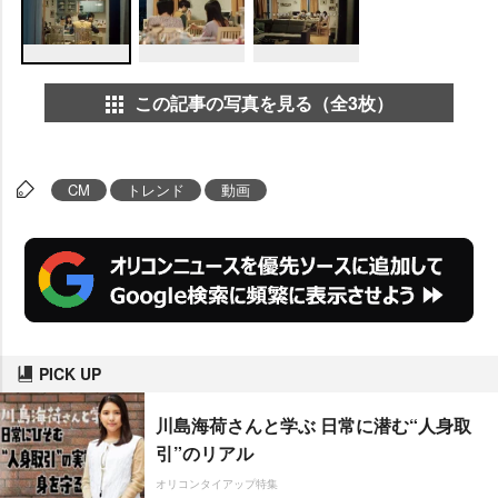
この記事の写真を見る（全3枚）
CM
トレンド
動画
PICK UP
川島海荷さんと学ぶ 日常に潜む“人身取
引”のリアル
オリコンタイアップ特集