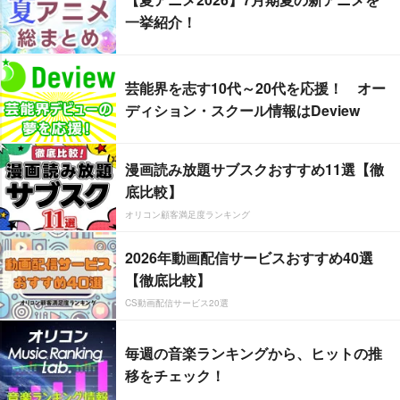
一挙紹介！
芸能界を志す10代～20代を応援！ オー
ディション・スクール情報はDeview
漫画読み放題サブスクおすすめ11選【徹
底比較】
オリコン顧客満足度ランキング
2026年動画配信サービスおすすめ40選
【徹底比較】
CS動画配信サービス20選
毎週の音楽ランキングから、ヒットの推
移をチェック！