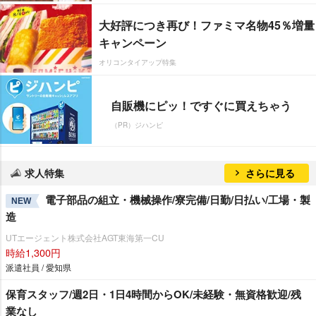
大好評につき再び！ファミマ名物45％増量
キャンペーン
オリコンタイアップ特集
自販機にピッ！ですぐに買えちゃう
（PR）ジハンピ
求人特集
さらに見る
電子部品の組立・機械操作/寮完備/日勤/日払い/工場・製
NEW
造
UTエージェント株式会社AGT東海第一CU
時給1,300円
派遣社員 / 愛知県
保育スタッフ/週2日・1日4時間からOK/未経験・無資格歓迎/残
業なし