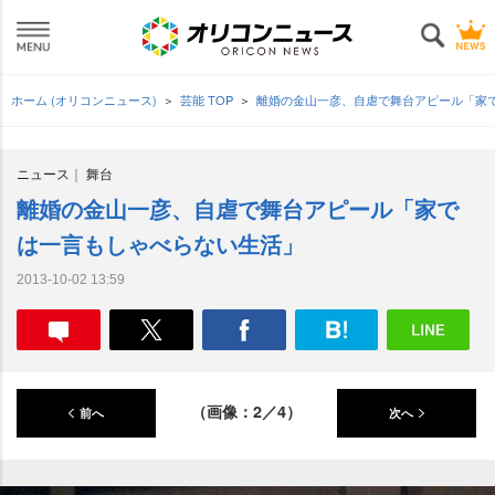
ホーム (オリコンニュース)
芸能 TOP
離婚の金山一彦、自虐で舞台アピール「家
ニュース
舞台
離婚の金山一彦、自虐で舞台アピール「家で
は一言もしゃべらない生活」
2013-10-02 13:59
（画像：2／4）
前へ
次へ