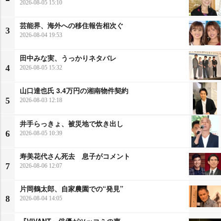
2026-08-05 15:10
芸能界、海外への移住報告相次ぐ
3
2026-08-04 19:53
田中みな実、うっかりネタバレ
4
2026-08-05 15:32
山口達也氏 3.4万円の湘南物件契約
5
2026-08-03 12:18
井手らっきょ、被災地で炊き出し
6
2026-08-05 10:39
寿美花代さん死去 息子がコメント
7
2026-08-06 12:07
片岡鶴太郎、自家農園での“発見”
8
2026-08-04 14:05