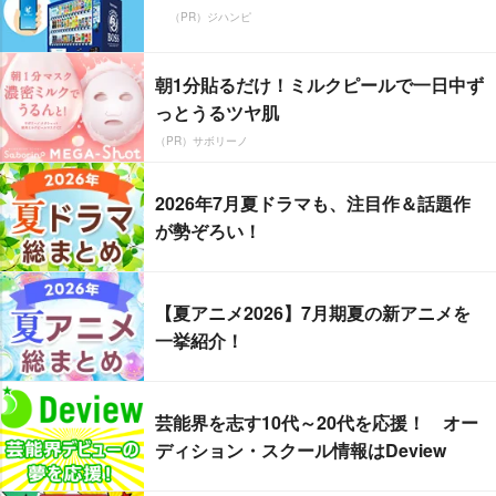
（PR）ジハンピ
朝1分貼るだけ！ミルクピールで一日中ず
っとうるツヤ肌
（PR）サボリーノ
2026年7月夏ドラマも、注目作＆話題作
が勢ぞろい！
【夏アニメ2026】7月期夏の新アニメを
一挙紹介！
芸能界を志す10代～20代を応援！ オー
ディション・スクール情報はDeview