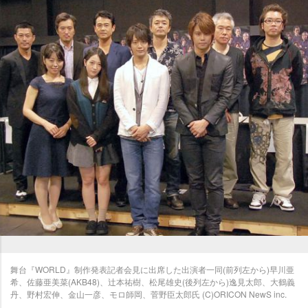
舞台『WORLD』制作発表記者会見に出席した出演者一同(前列左から)早川亜
希、佐藤亜美菜(AKB48)、辻本祐樹、松尾雄史(後列左から)逸見太郎、大鶴義
丹、野村宏伸、金山一彦、モロ師岡、菅野臣太郎氏 (C)ORICON NewS inc.