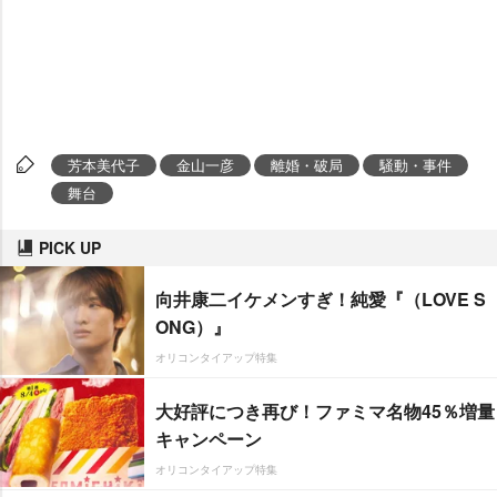
芳本美代子
金山一彦
離婚・破局
騒動・事件
舞台
PICK UP
向井康二イケメンすぎ！純愛『（LOVE S
ONG）』
オリコンタイアップ特集
大好評につき再び！ファミマ名物45％増量
キャンペーン
オリコンタイアップ特集