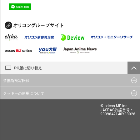
PC版に切り替え
禁無断複写転載
クッキーの使用について
© oricon ME inc.
JASRAC許諾番号：
9009642140Y38026