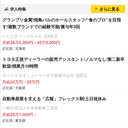
求人特集
さらに見る
グランプリ金賞!焼鳥バルのホールスタッフ/“食のプロ”を目指
す!複数ブランドでの経験可能/賞与年3回
いただきコッコちゃん 北8条店
月給34万6,350円～45万5,000円
正社員 / 北海道
トヨタ正規ディーラーの販売アシスタント/ノルマなし/第二新卒
歓迎/残業月10時間
ネッツトヨタニューリー北大阪株式会社 池田店
月給20万円～25万円
正社員 / 大阪府
自動車産業を支える「広報」フレックス制/土日祝休み
一般社団法人日本自動車工業会
月給25万7,000円～
正社員 / 東京都