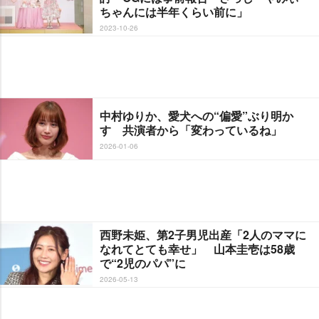
ちゃんには半年くらい前に」
2023-10-26
中村ゆりか、愛犬への“偏愛”ぶり明か
す 共演者から「変わっているね」
2026-01-06
西野未姫、第2子男児出産「2人のママに
なれてとても幸せ」 山本圭壱は58歳
で“2児のパパ”に
2026-05-13