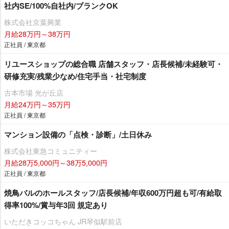
社内SE/100%自社内/ブランクOK
株式会社京葉興業
月給28万円～38万円
正社員 / 東京都
リユースショップの総合職 店舗スタッフ・店長候補/未経験可・
研修充実/残業少なめ/住宅手当・社宅制度
古本市場 光が丘店
月給24万円～35万円
正社員 / 東京都
マンション設備の「点検・診断」/土日休み
株式会社東急コミュニティー
月給28万5,000円～38万5,000円
正社員 / 東京都
焼鳥バルのホールスタッフ/店長候補/年収600万円超も可/有給取
得率100%/賞与年3回 規定あり
いただきコッコちゃん JR琴似駅前店