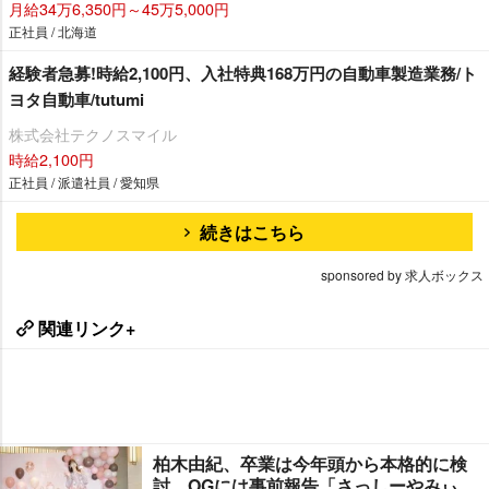
月給34万6,350円～45万5,000円
正社員 / 北海道
経験者急募!時給2,100円、入社特典168万円の自動車製造業務/ト
ヨタ自動車/tutumi
株式会社テクノスマイル
時給2,100円
正社員 / 派遣社員 / 愛知県
続きはこちら
sponsored by 求人ボックス
関連リンク+
柏木由紀、卒業は今年頭から本格的に検
討 OGには事前報告「さっしーやみぃ