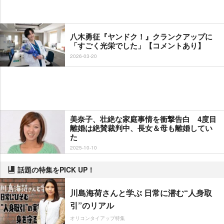
八木勇征『ヤンドク！』クランクアップに
「すごく光栄でした」【コメントあり】
2026-03-20
美奈子、壮絶な家庭事情を衝撃告白 4度目
離婚は絶賛裁判中、長女＆母も離婚してい
た
2025-10-10
話題の特集をPICK UP！
川島海荷さんと学ぶ 日常に潜む“人身取
引”のリアル
オリコンタイアップ特集