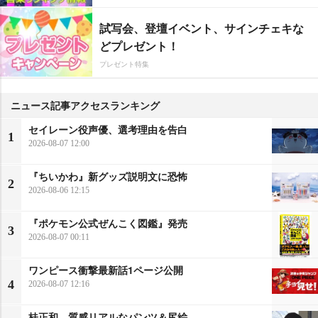
試写会、登壇イベント、サインチェキな
どプレゼント！
プレゼント特集
ニュース記事アクセスランキング
セイレーン役声優、選考理由を告白
1
2026-08-07 12:00
『ちいかわ』新グッズ説明文に恐怖
2
2026-08-06 12:15
『ポケモン公式ぜんこく図鑑』発売
3
2026-08-07 00:11
ワンピース衝撃最新話1ページ公開
4
2026-08-07 12:16
桂正和、質感リアルなパンツ＆尻絵