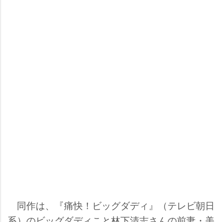
同作は、『痛快！ビッグダディ』（テレビ朝日
系）のビッグダディこと林下清志さんの前妻・美