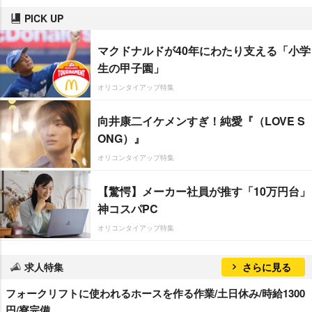
PICK UP
マクドナルドが40年にわたり支える「小学
生の甲子園」
オリコンタイアップ特集
向井康二イケメンすぎ！純愛『（LOVE S
ONG）』
オリコンタイアップ特集
【驚愕】メーカー社員が推す「10万円台」
神コスパPC
オリコンタイアップ特集
求人特集
さらに見る
フォークリフトに使われるホースを作る作業/土日休み/時給1300
円/寮完備