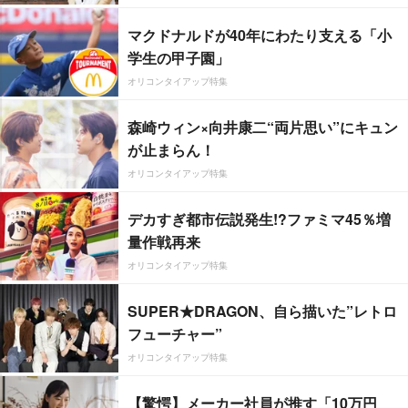
マクドナルドが40年にわたり支える「小
学生の甲子園」
オリコンタイアップ特集
森崎ウィン×向井康二“両片思い”にキュン
が止まらん！
オリコンタイアップ特集
デカすぎ都市伝説発生!?ファミマ45％増
量作戦再来
オリコンタイアップ特集
SUPER★DRAGON、自ら描いた”レトロ
フューチャー”
オリコンタイアップ特集
【驚愕】メーカー社員が推す「10万円