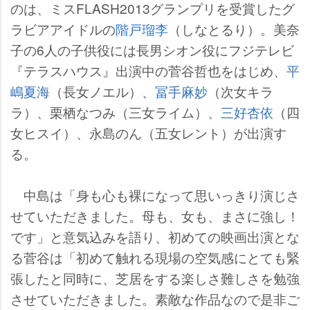
のは、ミスFLASH2013グランプリを受賞したグ
ラビアアイドルの
階戸瑠李
（しなとるり）。美奈
子の6人の子供役には長男シオン役にフジテレビ
『テラスハウス』出演中の菅谷哲也をはじめ、
平
嶋夏海
（長女ノエル）、
冨手麻妙
（次女キラ
ラ）、栗栖なつみ（三女ライム）、
三好杏依
（四
女ヒスイ）、永島のん（五女レント）が出演す
る。
中島は「身も心も裸になって思いっきり演じさ
せていただきました。母も、女も、まさに強し！
です」と意気込みを語り、初めての映画出演とな
る菅谷は「初めて触れる現場の空気感にとても緊
張したと同時に、芝居をする楽しさ難しさを勉強
させていただきました。素敵な作品なので是非ご