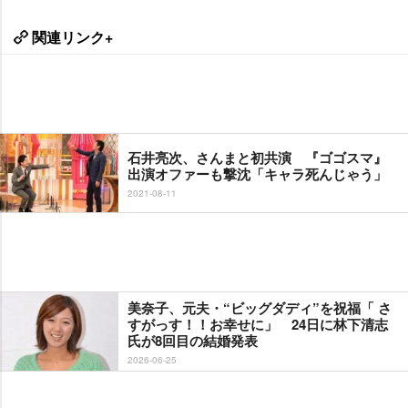
関連リンク+
石井亮次、さんまと初共演 『ゴゴスマ』
出演オファーも撃沈「キャラ死んじゃう」
2021-08-11
美奈子、元夫・“ビッグダディ”を祝福「 さ
すがっす！！お幸せに」 24日に林下清志
氏が8回目の結婚発表
2026-06-25