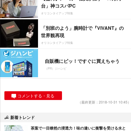
台」神コスパPC
オリコンタイアップ特集
「別班のよう」腕時計で『VIVANT』の
世界観再現
オリコンタイアップ特集
自販機にピッ！ですぐに買えちゃう
（PR）ジハンピ
コメントする・見る
（最終更新：2018-10-31 10:45）
新着トレンド
茶葉で一目瞭然の浸透力！味の違いに衝撃を受ける水と