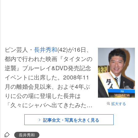
ピン芸人・
長井秀和
(42)が16日、
都内で行われた映画『タイタンの
逆襲』ブルーレイ&DVD発売記念
イベントに出席した。2008年11
月の離婚会見以来、およそ4年ぶ
りに公の場に登場した長井は
「久々にシャバへ出てきたみたい
拡大する
になってますけど、普通に生活し
記事全文・写真を大きく見る
てましたよ」。昨年7月に英検準
一級を取得し、現在は都内の外資
長井秀和