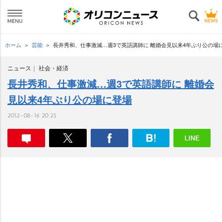
ホーム
芸能
長井秀和、仕事激減…週3で英語講師に 離婚会見以来4年ぶり公の場
ニュース
社会・経済
長井秀和、仕事激減…週3で英語講師に 離婚会
見以来4年ぶり公の場に登場
2012-08-16 20:25