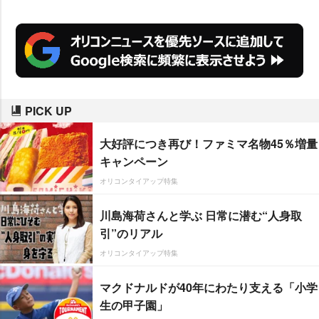
系企業や保険会社などの法人を対
象に週3日ほど英語講師を務めて
いるといい「それでなんとか食っ
てる感じです。生活保護受けよう
と思えば受けられますから」と冗
PICK UP
談めかした。
大好評につき再び！ファミマ名物45％増量
キャンペーン
オリコンタイアップ特集
川島海荷さんと学ぶ 日常に潜む“人身取
引”のリアル
オリコンタイアップ特集
マクドナルドが40年にわたり支える「小学
生の甲子園」