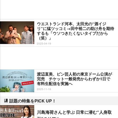
ウエストランド河本、太田光の“酒イジ
リ”に猛ツッコミ→田中裕二の助け舟を期待
するも「ウソつきたくないタイプだから
（笑）」
2025-04-19
渡辺直美、ピン芸人初の東京ドーム公演が
完売 チケット一般発売からわずか1日で
有料生配信を実施へ
2025-11-16
話題の特集をPICK UP！
川島海荷さんと学ぶ 日常に潜む“人身取