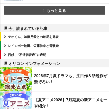
もっと見る
今、読まれている記事
テオくん、加藤乃愛との破局を発表
レインボー池田、佐藤佳奈と電撃婚
西鉄、“不適切音声”に声明
オリコン インフォメーション
2026年7月夏ドラマも、注目作＆話題作が
勢ぞろい！
【夏アニメ2026】7月期夏の新アニメを一
挙紹介！