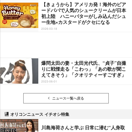
【きょうから】アメリカ発！海外のビア
ードパパで人気のシュークリームが日本
初上陸 ハニーバターがしみ込んだシュ
ー生地×カスタードがクセになる
2026-03-18
爆問太田の妻・太田光代氏、“貞子”自撮
りに戦慄走る「こわっ」「あの歌が聞こ
えてきそう」「クオリティーすごすぎ」
2023-06-01
ニュース一覧へ戻る
オリコンニュース イチオシ特集
川島海荷さんと学ぶ 日常に潜む“人身取