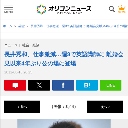
ホーム
芸能
長井秀和、仕事激減…週3で英語講師に 離婚会見以来4年ぶり公の場
ニュース
社会・経済
長井秀和、仕事激減…週3で英語講師に 離婚会
見以来4年ぶり公の場に登場
2012-08-16 20:25
（画像：3／4）
前へ
次へ