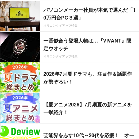
パソコンメーカー社員が本気で選んだ「1
0万円台PC３選」
オリコンタイアップ特集
一番似合う登場人物は…『VIVANT』限
定ウオッチ
オリコンタイアップ特集
2026年7月夏ドラマも、注目作＆話題作
が勢ぞろい！
【夏アニメ2026】7月期夏の新アニメを
一挙紹介！
芸能界を志す10代～20代を応援！ オー