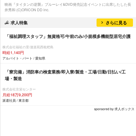
映画『タイタンの逆襲』ブルーレイ&DVD発売記念イベントに出席したした長
井秀和 (C)ORICON DD inc.
求人特集
さらに見る
「福祉調理スタッフ」無資格可/午前のみ/小規模多機能型居宅介護
株式会社福祉の里/遊楽苑西枇杷島
時給1,140円
アルバイト・パート / 愛知県
「寮完備」消防車の検査業務/即入寮/製造・工場/日勤/日払い/工
場・製造
株式会社京栄センター
月給18万9,200円
派遣社員 / 東京都
sponsored by 求人ボックス