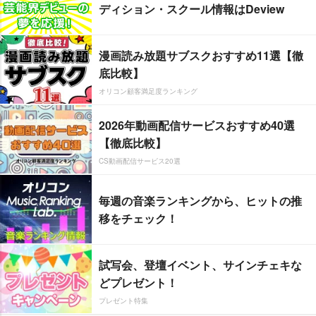
ディション・スクール情報はDeview
漫画読み放題サブスクおすすめ11選【徹
底比較】
オリコン顧客満足度ランキング
2026年動画配信サービスおすすめ40選
【徹底比較】
CS動画配信サービス20選
毎週の音楽ランキングから、ヒットの推
移をチェック！
試写会、登壇イベント、サインチェキな
どプレゼント！
プレゼント特集