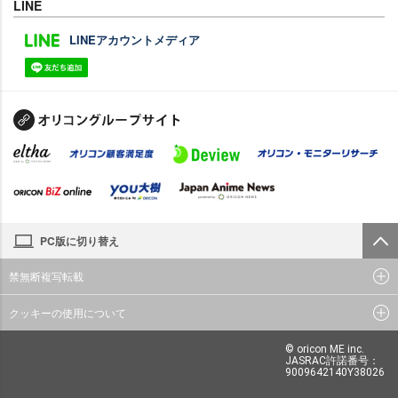
LINE
LINEアカウントメディア
PC版に切り替え
禁無断複写転載
クッキーの使用について
© oricon ME inc.
JASRAC許諾番号：
9009642140Y38026