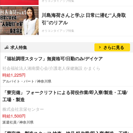
オリコンタイアップ特集
川島海荷さんと学ぶ 日常に潜む“人身取
引”のリアル
オリコンタイアップ特集
求人特集
さらに見る
「福祉調理スタッフ」無資格可/日勤のみ/デイケア
社会福祉法人湘南愛心会/介護老人保健施設 かまくら
時給1,225円
アルバイト・パート / 神奈川県
「寮完備」 フォークリフトによる荷役作業/即入寮/製造・工場/
工場・製造
株式会社京栄センター
時給1,500円
派遣社員 / 神奈川県