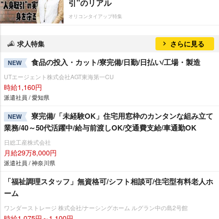
引”のリアル
オリコンタイアップ特集
求人特集
さらに見る
食品の投入・カット/寮完備/日勤/日払い/工場・製造
NEW
UTエージェント株式会社AGT東海第一CU
時給1,160円
派遣社員 / 愛知県
寮完備/「未経験OK」住宅用窓枠のカンタンな組み立て
NEW
業務/40～50代活躍中/給与前渡しOK/交通費支給/車通勤OK
日総工産株式会社
月給29万8,000円
派遣社員 / 神奈川県
「福祉調理スタッフ」無資格可/シフト相談可/住宅型有料老人ホ
ーム
ワンダーストレージ 株式会社/ナーシングホーム ルグラン中の島2号館
時給1,075円～1,100円