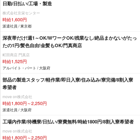
日勤/日払い/工場・製造
株式会社京栄センター
時給1,600円
派遣社員 / 東京都
深夜帯だけ!週1～OK/WワークOK/残業なし/絶品まかないがたっ
たの1円/髪色自由!金髪もOK/門真商店
町田商店 門真店
時給1,525円
アルバイト・パート / 大阪府
部品の製造スタッフ/軽作業/即日入寮/住み込み/寮完備/8割入寮
希望者
move on株式会社
時給1,800円～2,250円
派遣社員 / 大阪府
工場内作業/待機寮/日払い/寮費無料/時給1800円/8割入寮希望者
move on株式会社
時給1,800円～2,250円