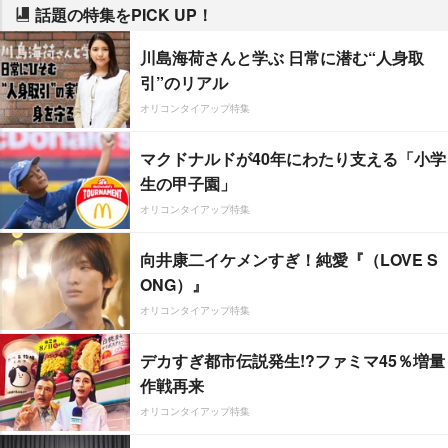
話題の特集をPICK UP！
川島海荷さんと学ぶ 日常に潜む“人身取
引”のリアル
オリコンタイアップ特集
マクドナルドが40年にわたり支える「小学
生の甲子園」
オリコンタイアップ特集
向井康二イケメンすぎ！純愛『（LOVE S
ONG）』
オリコンタイアップ特集
デカすぎ都市伝説発生!?ファミマ45％増量
作戦再来
オリコンタイアップ特集