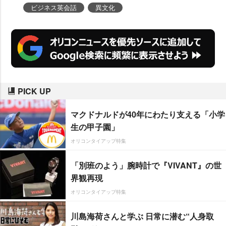
るのかを知るためのツールとして
ビジネス英会話
異文化
も人気を集めている。
PICK UP
マクドナルドが40年にわたり支える「小学
生の甲子園」
オリコンタイアップ特集
「別班のよう」腕時計で『VIVANT』の世
界観再現
オリコンタイアップ特集
川島海荷さんと学ぶ 日常に潜む“人身取