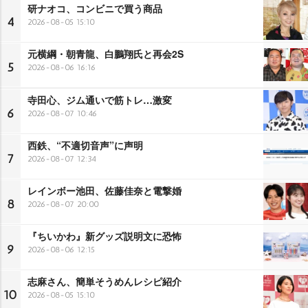
研ナオコ、コンビニで買う商品
4
2026-08-05 15:10
元横綱・朝青龍、白鵬翔氏と再会2S
5
2026-08-06 16:16
寺田心、ジム通いで筋トレ…激変
6
2026-08-07 10:46
西鉄、“不適切音声”に声明
7
2026-08-07 12:34
レインボー池田、佐藤佳奈と電撃婚
8
2026-08-07 20:00
『ちいかわ』新グッズ説明文に恐怖
9
2026-08-06 12:15
志麻さん、簡単そうめんレシピ紹介
10
2026-08-05 15:10