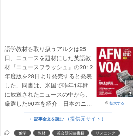
語学教材を取り扱うアルクは25
日、ニュースを題材にした英語教
材『ニュースフラッシュ』の2012
年度版を28日より発売すると発表
した。同書は、米国で昨年1年間
に放送されたニュースの中から、
厳選した90本を紹介。日本のニュ
拡大する
ースが海外でどのように報道され
（提供元サイト）
記事全文を読む
ているのか、また世界のニュース
が英語でどのように表現されてい
独学
教材
英会話関連書籍
リスニング