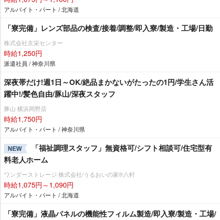
アルバイト・パート / 北海道
「寮完備」レンズ部品の検査/接着/調整/即入寮/製造・工場/日勤
株式会社京栄センター
時給1,250円
派遣社員 / 神奈川県
深夜帯だけ!週1日～OK/絶品まかないがたったの1円/学生さん活
躍中!/髪色自由/豚山/深夜スタッフ
豚山 横浜岡野店
時給1,750円
アルバイト・パート / 神奈川県
「福祉調理スタッフ」無資格可/シフト相談可/住宅型有
NEW
料老人ホーム
ワンダーストレージ 株式会社/うるおいの家®八軒
時給1,075円～1,090円
アルバイト・パート / 北海道
「寮完備」液晶パネルの機能性フィルム製造/即入寮/製造・工場/