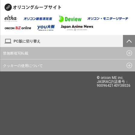
PC版に切り替え
禁無断複写転載
クッキーの使用について
© oricon ME inc.
JASRAC許諾番号：
9009642140Y38026