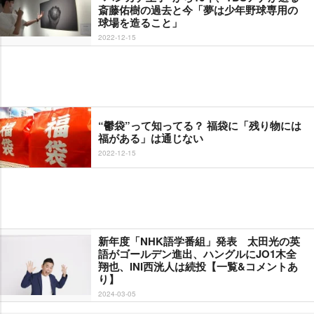
斎藤佑樹の過去と今「夢は少年野球専用の
球場を造ること」
2022-12-15
“鬱袋”って知ってる？ 福袋に「残り物には
福がある」は通じない
2022-12-15
新年度「NHK語学番組」発表 太田光の英
語がゴールデン進出、ハングルにJO1木全
翔也、INI西洸人は続投【一覧&コメントあ
り】
2024-03-05