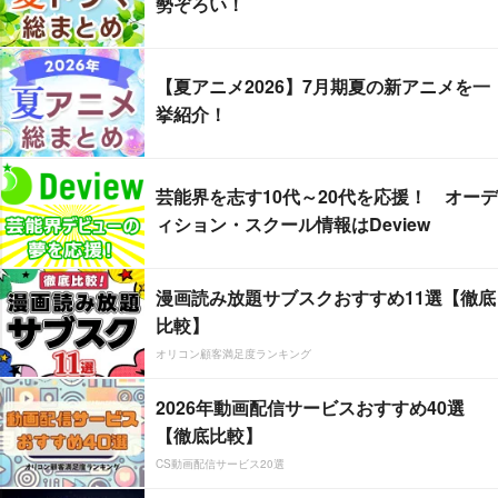
勢ぞろい！
【夏アニメ2026】7月期夏の新アニメを一
挙紹介！
芸能界を志す10代～20代を応援！ オーデ
ィション・スクール情報はDeview
漫画読み放題サブスクおすすめ11選【徹底
比較】
オリコン顧客満足度ランキング
2026年動画配信サービスおすすめ40選
【徹底比較】
CS動画配信サービス20選