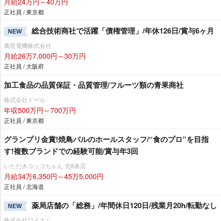
月給24万円～40万円
正社員 / 東京都
総合技術商社で活躍「債権管理」/年休126日/賞与6ヶ月
NEW
萬世電機株式会社
月給26万7,000円～30万円
正社員 / 大阪府
加工食品の品質保証・品質管理/フルーツ類の青果商社
株式会社ドール
年収500万円～700万円
正社員 / 東京都
グランプリ金賞!焼鳥バルのホールスタッフ/“食のプロ”を目指
す!複数ブランドでの経験可能/賞与年3回
いただきコッコちゃん 北8条店
月給34万6,350円～45万5,000円
正社員 / 北海道
薬局店舗の「総務」/年間休日120日/残業月20h/転勤なし
NEW
株式会社ワイエム