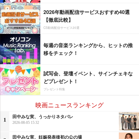
2026年動画配信サービスおすすめ40選
【徹底比較】
CS動画配信サービス20選
毎週の音楽ランキングから、ヒットの推
移をチェック！
試写会、登壇イベント、サインチェキな
どプレゼント！
プレゼント特集
映画ニュースランキング
田中みな実、うっかりネタバレ
1
2026-08-05 15:32
田中みな実、妊娠発表後初の公の場