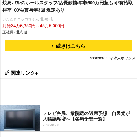
焼鳥バルのホールスタッフ/店長候補/年収600万円超も可/有給取
得率100%/賞与年3回 規定あり
いただきコッコちゃん 北8条店
月給34万6,350円～45万5,000円
正社員 / 北海道
続きはこちら
sponsored by 求人ボックス
関連リンク+
テレビ各局、衆院選の議席予想 自民党が
大幅議席増へ【各局予想一覧】
2026-02-08