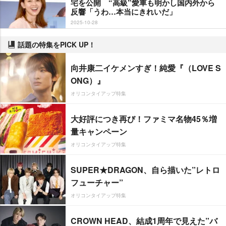
宅を公開 “高級”愛車も明かし国内外から
反響「うわ…本当にきれいだ」
2025-10-28
話題の特集をPICK UP！
向井康二イケメンすぎ！純愛『（LOVE S
ONG）』
オリコンタイアップ特集
大好評につき再び！ファミマ名物45％増
量キャンペーン
オリコンタイアップ特集
SUPER★DRAGON、自ら描いた”レトロ
フューチャー”
オリコンタイアップ特集
CROWN HEAD、結成1周年で見えた”バ