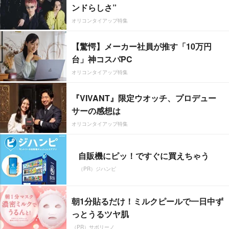
ンドらしさ”
オリコンタイアップ特集
【驚愕】メーカー社員が推す「10万円
台」神コスパPC
オリコンタイアップ特集
『VIVANT』限定ウオッチ、プロデュー
サーの感想は
オリコンタイアップ特集
自販機にピッ！ですぐに買えちゃう
（PR）ジハンピ
朝1分貼るだけ！ミルクピールで一日中ず
っとうるツヤ肌
（PR）サボリーノ