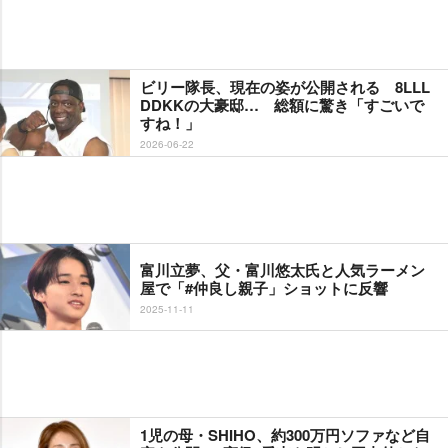
ビリー隊長、現在の姿が公開される 8LLL
DDKKの大豪邸… 総額に驚き「すごいで
すね！」
2026-06-22
富川立夢、父・富川悠太氏と人気ラーメン
屋で「#仲良し親子」ショットに反響
2025-11-11
1児の母・SHIHO、約300万円ソファなど自