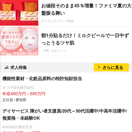
お値段そのまま45％増量！ファミマ夏の大
盤振る舞い
オリコンタイアップ特集
朝1分貼るだけ！ミルクピールで一日中ず
っとうるツヤ肌
（PR）サボリーノ
求人特集
さらに見る
機能性素材・化粧品原料の特許知財担当
オリザ油化株式会社
年収450万円～550万円
正社員 / 愛知県
デイサービス 障がい者支援員/20代～50代活躍中/中高年活躍中/
無資格・未経験OK
kotrio紹介横浜支店