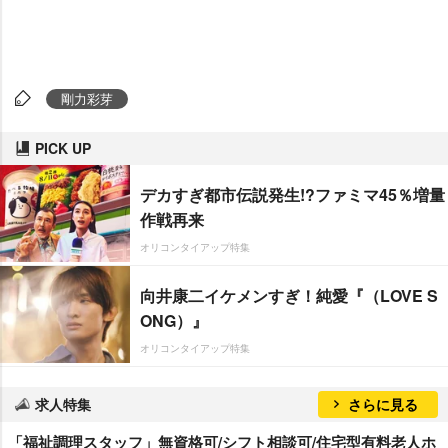
剛力彩芽
PICK UP
デカすぎ都市伝説発生!?ファミマ45％増量
作戦再来
オリコンタイアップ特集
向井康二イケメンすぎ！純愛『（LOVE S
ONG）』
オリコンタイアップ特集
求人特集
さらに見る
「福祉調理スタッフ」無資格可/シフト相談可/住宅型有料老人ホ