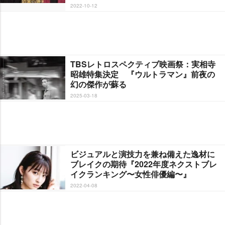
2022-10-12
TBSレトロスペクティブ映画祭：実相寺
昭雄特集決定 『ウルトラマン』前夜の
幻の傑作が蘇る
2025-03-18
ビジュアルと演技力を兼ね備えた逸材に
ブレイクの期待『2022年度ネクストブレ
イクランキング〜女性俳優編〜』
2022-04-08