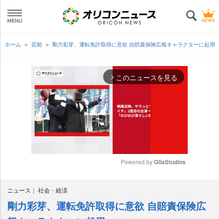
ホーム
芸能
剛力彩芽、運転免許取得に意欲 自賠責保険広報キャラクターに起用
このニュースを見る
arrow_forward_ios
Powered by 
GliaStudios
M
ニュース
社会・経済
u
t
剛力彩芽、運転免許取得に意欲 自賠責保険広
e