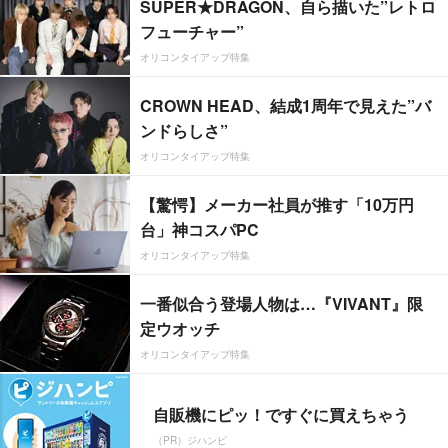
SUPER★DRAGON、自ら描いた”レトロ
フューチャー”
オリコンタイアップ特集
CROWN HEAD、結成1周年で見えた”バ
ンドらしさ”
オリコンタイアップ特集
【驚愕】メーカー社員が推す「10万円
台」神コスパPC
オリコンタイアップ特集
一番似合う登場人物は…『VIVANT』限
定ウオッチ
オリコンタイアップ特集
自販機にピッ！ですぐに買えちゃう
（PR）ジハンピ