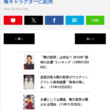
報キャラクターに起用
2012-02-28 12:26
前へ
次へ
「剛力彩芽」は何位？ 2012年“期
待の女優”ランキング（12年01月0
6日）
忽那汐里＆剛力彩芽がウエディン
グドレス姿初披露「将来が楽し
み」 （11年12月23日）
女優としても躍進、剛力彩芽が愛
される理由 （11年11月29日）