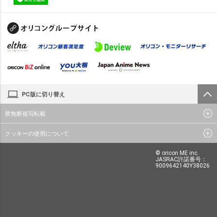
PC版に切り替え
禁無断複写転載
クッキーの使用について
© oricon ME inc.
JASRAC許諾番号：
9009642140Y38026