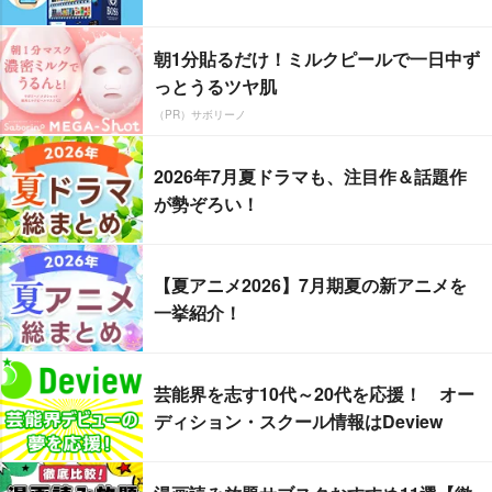
朝1分貼るだけ！ミルクピールで一日中ず
っとうるツヤ肌
（PR）サボリーノ
2026年7月夏ドラマも、注目作＆話題作
が勢ぞろい！
【夏アニメ2026】7月期夏の新アニメを
一挙紹介！
芸能界を志す10代～20代を応援！ オー
ディション・スクール情報はDeview