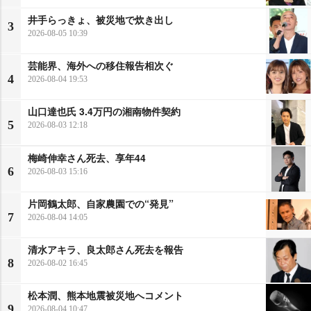
井手らっきょ、被災地で炊き出し
3
2026-08-05 10:39
芸能界、海外への移住報告相次ぐ
4
2026-08-04 19:53
山口達也氏 3.4万円の湘南物件契約
5
2026-08-03 12:18
梅崎伸幸さん死去、享年44
6
2026-08-03 15:16
片岡鶴太郎、自家農園での“発見”
7
2026-08-04 14:05
清水アキラ、良太郎さん死去を報告
8
2026-08-02 16:45
松本潤、熊本地震被災地へコメント
9
2026-08-04 10:47