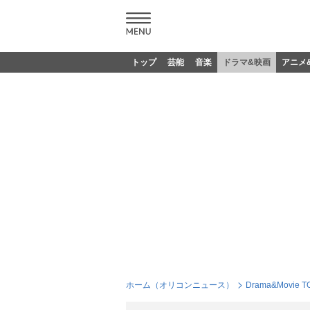
トップ
芸能
音楽
ドラマ&映画
アニメ
ホーム（オリコンニュース）
Drama&Movie T