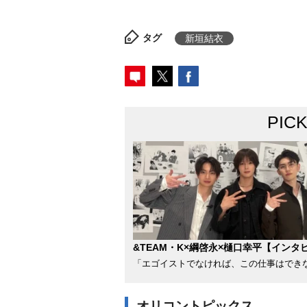
タグ
新垣結衣
PIC
&TEAM・K×綱啓永×樋口幸平【インタ
「エゴイストでなければ、この仕事はでき
オリコントピックス