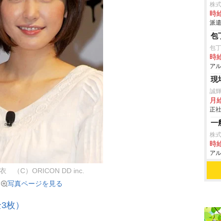
株
時給
派遣
包
包
時給
アル
現
誠
月
正社
一
株
時給
アル
 （C）ORICON DD inc.
写真ページを見る
3枚）