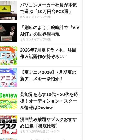
パソコンメーカー社員が本気
で選ぶ「10万円台PC3選」
オリコンタイアップ特集
「別班のよう」腕時計で『VIV
ANT』の世界観再現
オリコンタイアップ特集
2026年7月夏ドラマも、注目
作＆話題作が勢ぞろい！
【夏アニメ2026】7月期夏の
新アニメを一挙紹介！
芸能界を志す10代～20代を応
援！オーディション・スクー
ル情報はDeview
漫画読み放題サブスクおすす
め11選【徹底比較】
オリコン顧客満足度ランキング