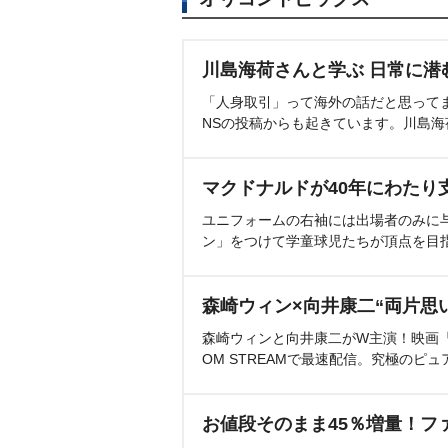
川島海荷さんと学ぶ 日常に潜
「人身取引」って海外の話だと思って
NSの投稿からも起きています。川島
マクドナルドが40年にわたり
ユニフォームの右袖には出場者のみに
ン」をつけて学童球児たちが頂点を目
森崎ウィン×向井康二“両片思
森崎ウィンと向井康二がW主演！映画『（L
OM STREAMで最速配信。究極のピュ
お値段そのまま45％増量！フ