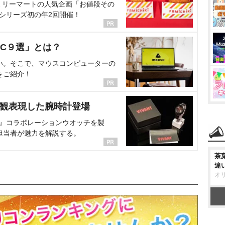
ミリーマートの人気企画「お値段その
、シリーズ初の年2回開催！
C９選」とは？
い。そこで、マウスコンピューターの
をご紹介！
界観表現した腕時計登場
NT』コラボレーションウオッチを製
担当者が魅力を解説する。
茶
違
オ