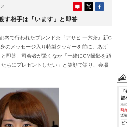
ース
渡す相手は「います」と即答
、都内で行われたブレンド茶『アサヒ 十六茶』新C
自身のメッセージ入り特製クッキーを前に、あげ
」と即答。司会者が驚くなか「一緒にCM撮影を頑
もたちにプレゼントしたい」と笑顔で語り、会場
「
詰
株
時給
派遣
ピ