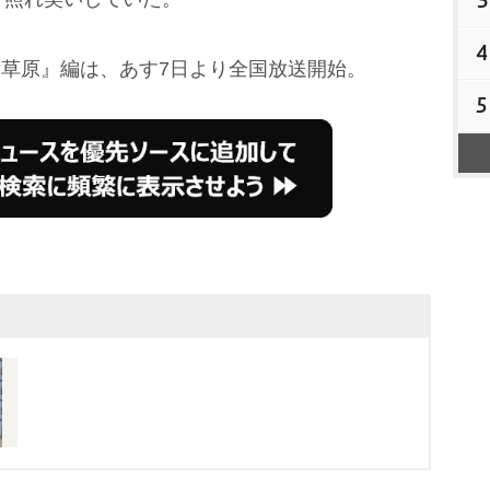
4
草原』編は、あす7日より全国放送開始。
5