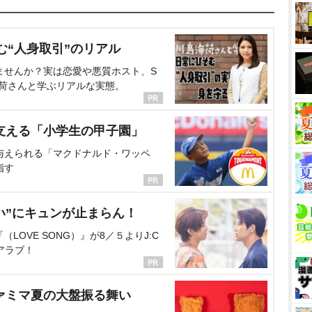
む“人身取引”のリアル
ませんか？実は恋愛や悪質ホスト、S
海荷さんと学ぶリアルな実態。
支える「小学生の甲子園」
与えられる「マクドナルド・ワッペ
指す
い”にキュンが止まらん！
OVE SONG）』が8／５よりJ:C
アラブ！
ァミマ夏の大盤振る舞い