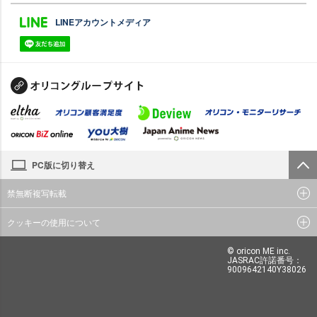
LINEアカウントメディア
PC版に切り替え
禁無断複写転載
クッキーの使用について
© oricon ME inc.
JASRAC許諾番号：
9009642140Y38026