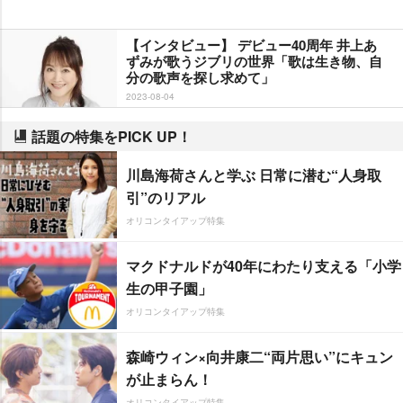
【インタビュー】 デビュー40周年 井上あ
ずみが歌うジブリの世界「歌は生き物、自
分の歌声を探し求めて」
2023-08-04
話題の特集をPICK UP！
川島海荷さんと学ぶ 日常に潜む“人身取
引”のリアル
オリコンタイアップ特集
マクドナルドが40年にわたり支える「小学
生の甲子園」
オリコンタイアップ特集
森崎ウィン×向井康二“両片思い”にキュン
が止まらん！
オリコンタイアップ特集