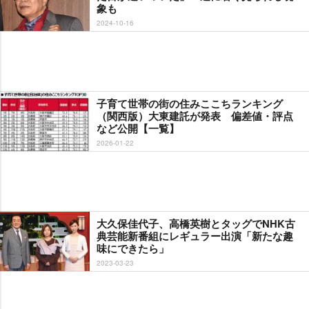
象も
2024-10-16
子育て世帯の街の住みここちランキング
（関西版）大東建託が発表 偏差値・評点
など公開【一覧】
2026-01-22
大久保佳代子、高橋英樹とタッグでNHK古
典芸能新番組にレギュラー出演「新たな趣
味にできたら」
2023-03-23