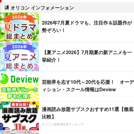
オリコン インフォメーション
2026年7月夏ドラマも、注目作＆話題作が
勢ぞろい！
【夏アニメ2026】7月期夏の新アニメを一
挙紹介！
芸能界を志す10代～20代を応援！ オーデ
ィション・スクール情報はDeview
漫画読み放題サブスクおすすめ11選【徹底
比較】
オリコン顧客満足度ランキング