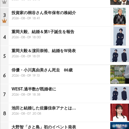
投資家の桐谷さん長年保有の株紹介
3
2026-08-09 18:41
重岡大毅、結婚＆第1子誕生を報告
4
2026-08-09 18:00
重岡大毅＆濵田崇裕、結婚をW発表
5
2026-08-09 18:01
俳優・小川真由美さん死去 86歳
6
2026-08-09 19:13
WEST.過半数が既婚者に
7
2026-08-09 18:38
池田と結婚した佐藤佳奈アナとは…
8
2026-08-07 20:08
大野智「さと島」初のイベント発表