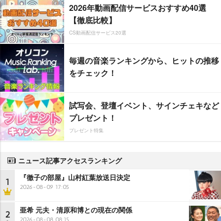
2026年動画配信サービスおすすめ40選
【徹底比較】
CS動画配信サービス20選
毎週の音楽ランキングから、ヒットの推移
をチェック！
試写会、登壇イベント、サインチェキなど
プレゼント！
プレゼント特集
ニュース記事アクセスランキング
『徹子の部屋』山村紅葉放送日決定
1
2026-08-09 17:05
亜希 元夫・清原和博との現在の関係
2
2026-08-08 08:15