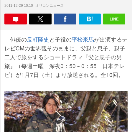
オリコンニュース
2011-12-29 10:10
俳優の
反町隆史
と子役の
平松來馬
が出演するテ
レビCMの世界観そのままに、父親と息子、親子
二人で旅をするショートドラマ『父と息子の男
旅』（毎週土曜 深夜0：50～0：55 日本テレ
ビ）が1月7日（土）より放送される。全10回。