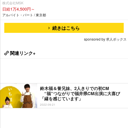
株式会社MSK
日給1万4,500円～
アルバイト・パート / 東京都
続きはこちら
sponsored by 求人ボックス
関連リンク+
鈴木福＆誉兄妹、2人きりでの初CM
“福”つながりで福井県CM出演に大喜び
「縁を感じています」
2022-09-21