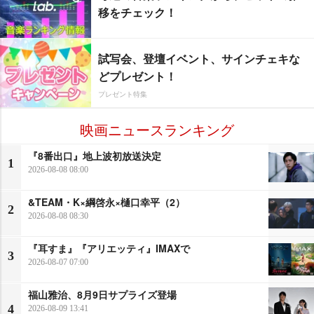
移をチェック！
試写会、登壇イベント、サインチェキな
どプレゼント！
プレゼント特集
映画ニュースランキング
『8番出口』地上波初放送決定
1
2026-08-08 08:00
&TEAM・K×綱啓永×樋口幸平（2）
2
2026-08-08 08:30
『耳すま』『アリエッティ』IMAXで
3
2026-08-07 07:00
福山雅治、8月9日サプライズ登場
4
2026-08-09 13:41