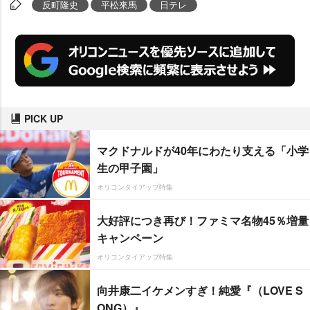
反町隆史
平松來馬
日テレ
PICK UP
マクドナルドが40年にわたり支える「小学
生の甲子園」
オリコンタイアップ特集
大好評につき再び！ファミマ名物45％増量
キャンペーン
オリコンタイアップ特集
向井康二イケメンすぎ！純愛『（LOVE S
ONG）』