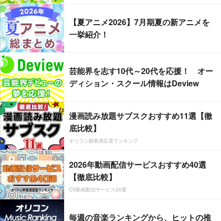
【夏アニメ2026】7月期夏の新アニメを
一挙紹介！
芸能界を志す10代～20代を応援！ オー
ディション・スクール情報はDeview
漫画読み放題サブスクおすすめ11選【徹
底比較】
オリコン顧客満足度ランキング
2026年動画配信サービスおすすめ40選
【徹底比較】
CS動画配信サービス20選
毎週の音楽ランキングから、ヒットの推