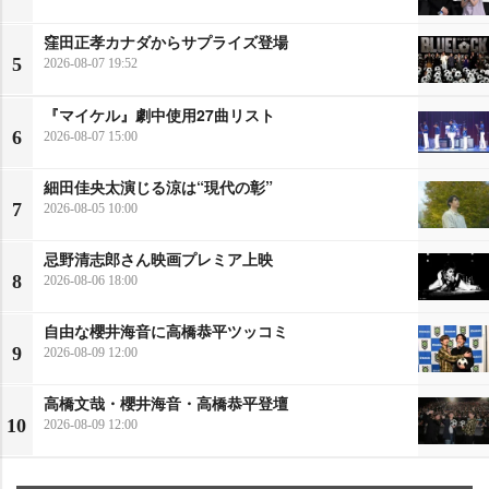
窪田正孝カナダからサプライズ登場
5
2026-08-07 19:52
『マイケル』劇中使用27曲リスト
6
2026-08-07 15:00
細田佳央太演じる涼は“現代の彰”
7
2026-08-05 10:00
忌野清志郎さん映画プレミア上映
8
2026-08-06 18:00
自由な櫻井海音に高橋恭平ツッコミ
9
2026-08-09 12:00
高橋文哉・櫻井海音・高橋恭平登壇
10
2026-08-09 12:00