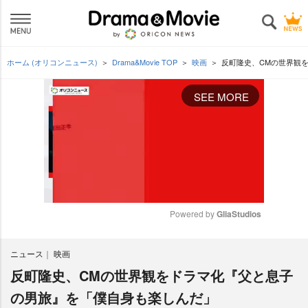
ホーム (オリコンニュース)
Drama&Movie TOP
映画
反町隆史、CMの世界観
SEE MORE
Powered by 
GliaStudios
M
ニュース
映画
u
t
反町隆史、CMの世界観をドラマ化『父と息子
e
の男旅』を「僕自身も楽しんだ」