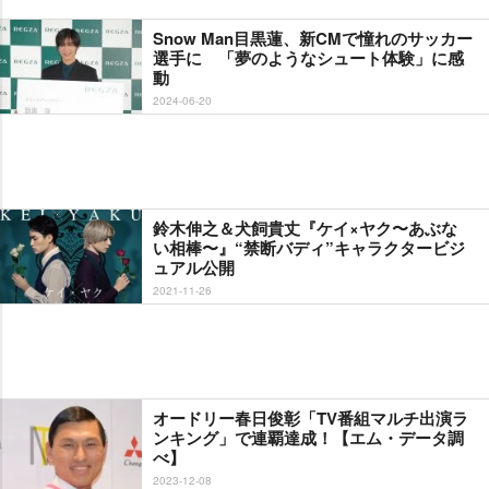
Snow Man目黒蓮、新CMで憧れのサッカー
選手に 「夢のようなシュート体験」に感
動
2024-06-20
鈴木伸之＆犬飼貴丈『ケイ×ヤク〜あぶな
い相棒〜』“禁断バディ”キャラクタービジ
ュアル公開
2021-11-26
オードリー春日俊彰「TV番組マルチ出演ラ
ンキング」で連覇達成！【エム・データ調
べ】
2023-12-08