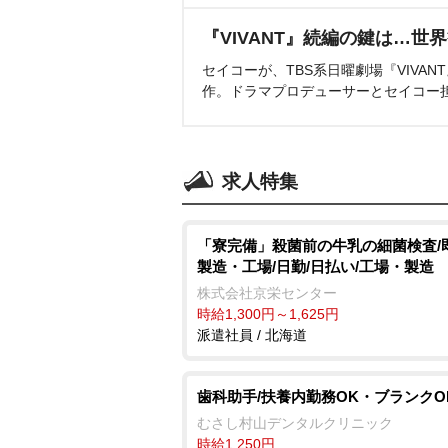
『VIVANT』続編の鍵は…世
セイコーが、TBS系日曜劇場『VIVA
作。ドラマプロデューサーとセイコー
求人特集
「寮完備」殺菌前の牛乳の細菌検査/
製造・工場/日勤/日払い/工場・製造
株式会社京栄センター
時給1,300円～1,625円
派遣社員 / 北海道
歯科助手/扶養内勤務OK・ブランクO
むさし村山デンタルクリニック
時給1,250円