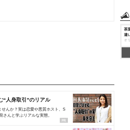
茶
違
オ
む“人身取引”のリアル
ませんか？実は恋愛や悪質ホスト、S
海荷さんと学ぶリアルな実態。