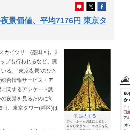
景価値、平均7176円 東京タ
カイツリー(墨田区)。2
アップも行われるなど、開
いる。“東京夜景”のひと
産総合情報サービス・ア
望に関するアンケート調
6
ーの夜景を見るために毎
か
テ
6円、東京タワー(港区)は
日給
拡大する
アル
アットホーム調査によると、
ネ
家から東京タワーの夜景を見