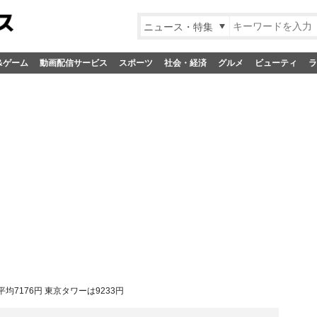
ニュース・特集
&ゲーム
動画配信サービス
スポーツ
社会・経済
グルメ
ビューティ
ラ
7176円 東京タワーは9233円