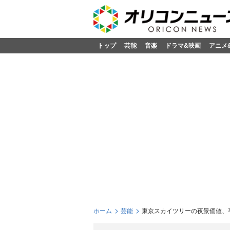
トップ
芸能
音楽
ドラマ&映画
アニメ
ホーム
芸能
東京スカイツリーの夜景価値、平均