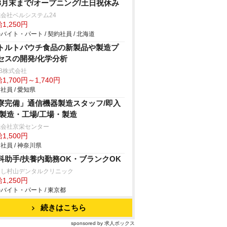
3月末まで/オープニング/土日祝休み
会社ベルシステム24
1,250円
バイト・パート / 契約社員 / 北海道
トルトパウチ食品の新製品や製造プ
セスの開発/化学分析
B株式会社
1,700円～1,740円
社員 / 愛知県
寮完備」通信機器製造スタッフ/即入
/製造・工場/工場・製造
式会社京栄センター
1,500円
社員 / 神奈川県
科助手/扶養内勤務OK・ブランクOK
さし村山デンタルクリニック
1,250円
バイト・パート / 東京都
続きはこちら
sponsored by 求人ボックス