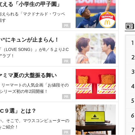
支える「小学生の甲子園」
与えられる「マクドナルド・ワッペ
指す
い”にキュンが止まらん！
1
OVE SONG）』が8／５よりJ:C
アラブ！
2
3
ァミマ夏の大盤振る舞い
ミリーマートの人気企画「お値段その
4
、シリーズ初の年2回開催！
5
C９選」とは？
6
い。そこで、マウスコンピューターの
をご紹介！
7