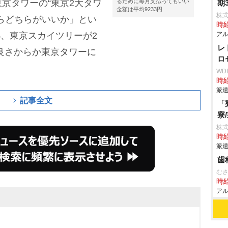
京タワーの“東京2大タワ
るために毎月支払ってもいい
期
金額は平均9233円
株式
らどちらがいいか」とい
時給
%、東京スカイツリーが2
アル
レ
の良さからか東京タワーに
ロ
WD
時給
派遣
記事全文
「
寮
株
時給
派遣
歯
む
時給
アル