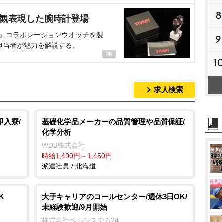
8
界観表現した腕時計登場
NT』コラボレーションウオッチを製
9
担当者が魅力を解説する。
1
求人検索
即入寮/
基礎化学品メーカーの品質管理や品質保証/
化学分析
WDB株式会社
時給1,400円～1,450円
派遣社員 / 北海道
K
大手キャリアのコールセンター/週休3日OK/
未経験歓迎/9月開始
株式会社ベルシステム24