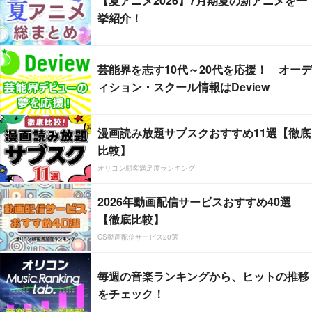
【夏アニメ2026】7月期夏の新アニメを一
挙紹介！
芸能界を志す10代～20代を応援！ オーデ
ィション・スクール情報はDeview
漫画読み放題サブスクおすすめ11選【徹底
比較】
オリコン顧客満足度ランキング
2026年動画配信サービスおすすめ40選
【徹底比較】
CS動画配信サービス20選
毎週の音楽ランキングから、ヒットの推移
をチェック！