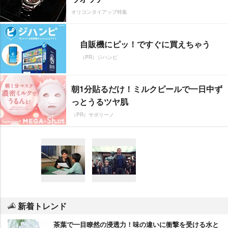
オリコンタイアップ特集
自販機にピッ！ですぐに買えちゃう
（PR）ジハンピ
朝1分貼るだけ！ミルクピールで一日中ず
っとうるツヤ肌
（PR）サボリーノ
新着トレンド
茶葉で一目瞭然の浸透力！味の違いに衝撃を受ける水と