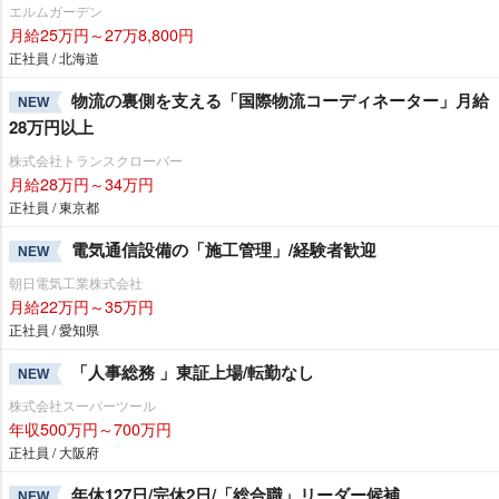
エルムガーデン
月給25万円～27万8,800円
正社員 / 北海道
物流の裏側を支える「国際物流コーディネーター」月給
NEW
28万円以上
株式会社トランスクローバー
月給28万円～34万円
正社員 / 東京都
電気通信設備の「施工管理」/経験者歓迎
NEW
朝日電気工業株式会社
月給22万円～35万円
正社員 / 愛知県
「人事総務 」東証上場/転勤なし
NEW
株式会社スーパーツール
年収500万円～700万円
正社員 / 大阪府
年休127日/完休2日/「総合職」リーダー候補
NEW