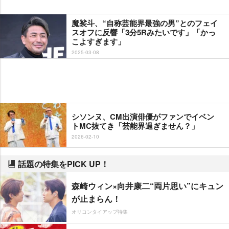
魔裟斗、“自称芸能界最強の男”とのフェイ
スオフに反響「3分5Rみたいです」「かっ
こよすぎます」
2025-03-08
シソンヌ、CM出演俳優がファンでイベン
トMC抜てき「芸能界過ぎません？」
2026-02-10
話題の特集をPICK UP！
森崎ウィン×向井康二“両片思い”にキュン
が止まらん！
オリコンタイアップ特集