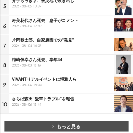
井手らっきょ、被災地で炊き出し
5
2026-08-05 10:39
寿美花代さん死去 息子がコメント
6
2026-08-06 12:07
片岡鶴太郎、自家農園での“発見”
7
2026-08-04 14:05
梅崎伸幸さん死去、享年44
8
2026-08-03 15:16
VIVANTリアルイベントに堺雅人ら
9
2026-08-06 18:00
さらば森田“愛車トラブル”を報告
10
2026-08-06 15:44
もっと見る