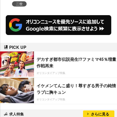
していたという。
二世
PICK UP
デカすぎ都市伝説発生!?ファミマ45％増量
作戦再来
オリコンタイアップ特集
イケメンてんこ盛り！尊すぎる男子の純情
ラブに胸キュン
オリコンタイアップ特集
求人特集
さらに見る