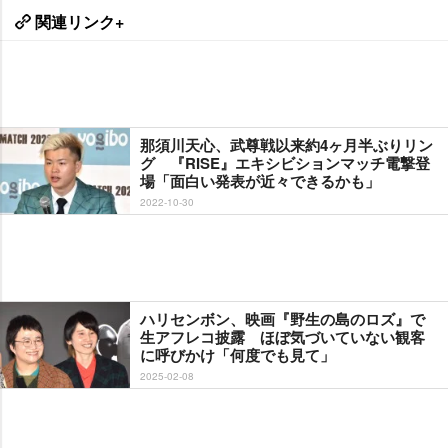
関連リンク+
那須川天心、武尊戦以来約4ヶ月半ぶりリン
グ 『RISE』エキシビションマッチ電撃登
場「面白い発表が近々できるかも」
2022-10-30
ハリセンボン、映画『野生の島のロズ』で
生アフレコ披露 ほぼ気づいていない観客
に呼びかけ「何度でも見て」
2025-02-08