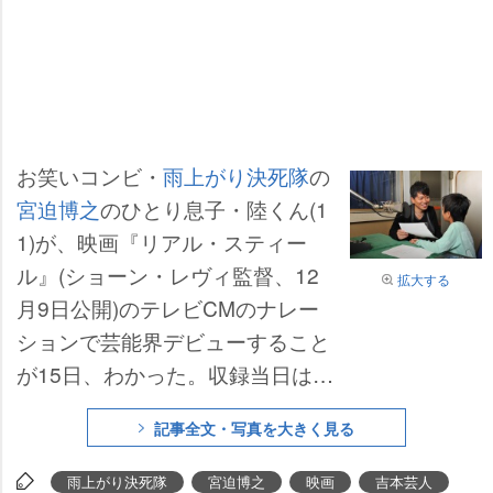
お笑いコンビ・
雨上がり決死隊
の
宮迫博之
のひとり息子・陸くん(1
1)が、映画『リアル・スティー
ル』(ショーン・レヴィ監督、12
拡大する
月9日公開)のテレビCMのナレー
ションで芸能界デビューすること
が15日、わかった。収録当日は緊
張気味の陸くんだったが、宮迫の
記事全文・写真を大きく見る
アドバイスを受けながら、何度も
納得いくまでナレーションに挑戦
雨上がり決死隊
宮迫博之
映画
吉本芸人