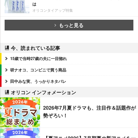
は
オリコンタイアップ特集
もっと見る
今、読まれている記事
15歳で当時27歳の夫に一目惚れ
研ナオコ、コンビニで買う商品
田中みな実、うっかりネタバレ
オリコン インフォメーション
2026年7月夏ドラマも、注目作＆話題作が
勢ぞろい！