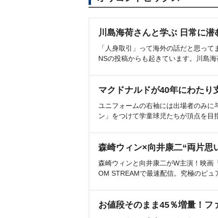
川島海荷さんと学ぶ 日常に潜
「人身取引」って海外の話だと思って
NSの投稿からも起きています。川島
マクドナルドが40年にわたり
ユニフォームの右袖には出場者のみに
ン」をつけて学童球児たちが頂点を目
森崎ウィン×向井康二“両片思
森崎ウィンと向井康二がW主演！映画『（L
OM STREAMで最速配信。究極のピュ
お値段そのまま45％増量！フ