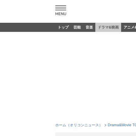
トップ
芸能
音楽
ドラマ&映画
アニメ
ホーム（オリコンニュース）
Drama&Movie T