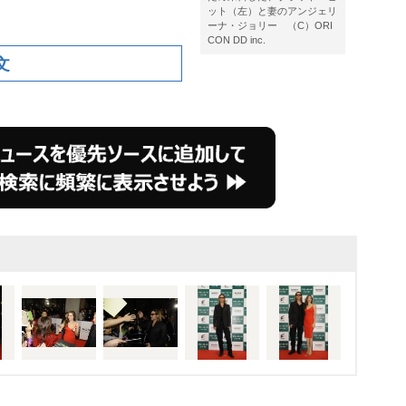
ット（左）と妻のアンジェリ
ーナ・ジョリー （C）ORI
CON DD inc.
文