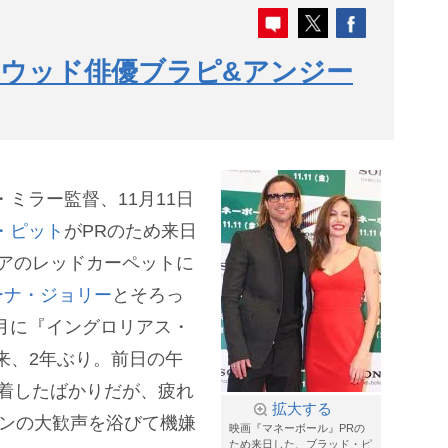
ウッド俳優ブラピ&アンジー
ミラー監督、11月11日
・ピット
がPRのため来日
アのレッドカーペットに
ーナ・ジョリー
とそろっ
1月に『イングロリアス・
来、2年ぶり。前日の午
着したばかりだが、疲れ
拡大する
ァンの大歓声を浴びて機嫌
映画『マネーボール』PRの
ため来日した、ブラッド・ピ