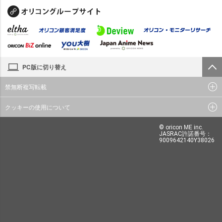
PC版に切り替え
禁無断複写転載
クッキーの使用について
© oricon ME inc.
JASRAC許諾番号：
9009642140Y38026