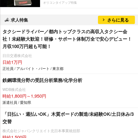
オリコンタイアップ特集
求人特集
さらに見る
タクシードライバー／都内トップクラスの高収入タクシー会
社！未経験大歓迎！研修・サポート体制万全で安心デビュー！
月収100万円超も可能！
日日交通株式会社
日給1万円
正社員 / アルバイト・パート / 東京都
鉄鋼環境分野の受託分析業務/化学分析
WDB株式会社
時給1,800円～1,950円
派遣社員 / 愛知県
「日払い・週払いOK」木質ボードの製造/未経験OK/土日休み/3
交替
株式会社ジャパンクリエイト北日本事業統括部
時給1,500円