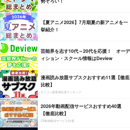
勢ぞろい！
【夏アニメ2026】7月期夏の新アニメを一
挙紹介！
芸能界を志す10代～20代を応援！ オーデ
ィション・スクール情報はDeview
漫画読み放題サブスクおすすめ11選【徹底
比較】
オリコン顧客満足度ランキング
2026年動画配信サービスおすすめ40選
【徹底比較】
CS動画配信サービス20選