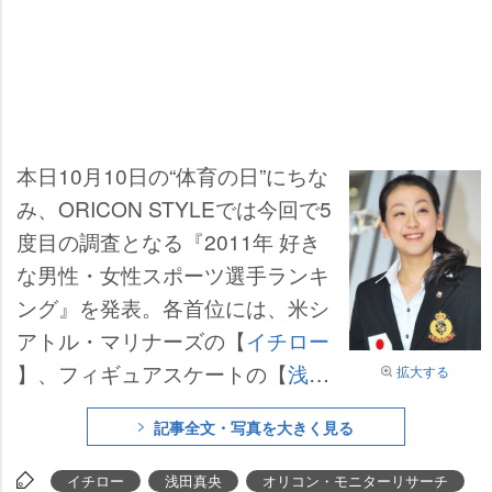
本日10月10日の“体育の日”にちな
み、ORICON STYLEでは今回で5
度目の調査となる『2011年 好き
な男性・女性スポーツ選手ランキ
ング』を発表。各首位には、米シ
アトル・マリナーズの【
イチロー
】、フィギュアスケートの【
浅田
拡大する
真央
】が選ばれ揃って3連覇を達
記事全文・写真を大きく見る
成した。【イチロー】は今季、惜
しくもメジャー11年連続200本安
イチロー
浅田真央
オリコン・モニターリサーチ