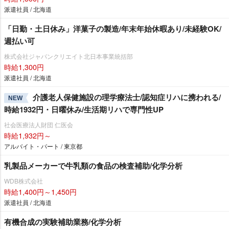
派遣社員 / 北海道
「日勤・土日休み」洋菓子の製造/年末年始休暇あり/未経験OK/
週払い可
株式会社ジャパンクリエイト北日本事業統括部
時給1,300円
派遣社員 / 北海道
介護老人保健施設の理学療法士/認知症リハに携われる/
NEW
時給1932円・日曜休み/生活期リハで専門性UP
社会医療法人財団 仁医会
時給1,932円～
アルバイト・パート / 東京都
乳製品メーカーで牛乳類の食品の検査補助/化学分析
WDB株式会社
時給1,400円～1,450円
派遣社員 / 北海道
有機合成の実験補助業務/化学分析