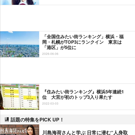
「全国住みたい街ランキング」横浜・福
岡・札幌がTOP3にランクイン 東京は
「港区」が5位に
2026-06-06
『住みたい街ランキング』横浜5年連続1
位 大宮が初のトップ3入り果たす
2022-03-03
話題の特集をPICK UP！
川島海荷さんと学ぶ 日常に潜む“人身取