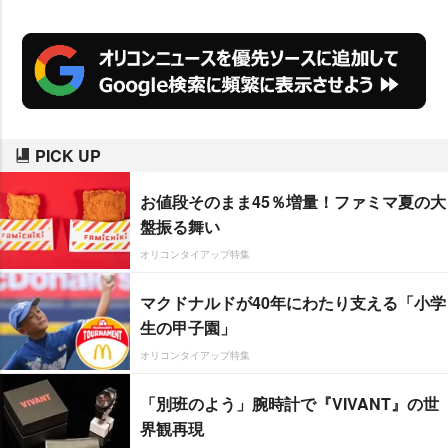
打を逃したが、最後までストイッ
クにフィールドに向かった勇姿は
観衆をより惹きつけたようで「こ
れまでの経歴はもちろんですが、
年齢を感じさせず常に前を向こう
PICK UP
という姿勢は本当にスゴイ!」(愛
知県/40代/女性)と、男女・世代別
お値段そのまま45％増量！ファミマ夏の大
のすべてでNo.1を独占。彼の人生
盤振る舞い
観を含めて新旧ファンをうなら
オリコンタイアップ特集
せ、その人気の根強さを改めて証
マクドナルドが40年にわたり支える「小学
明する結果となった。
生の甲子園」
オリコンタイアップ特集
「別班のよう」腕時計で『VIVANT』の世
界観再現