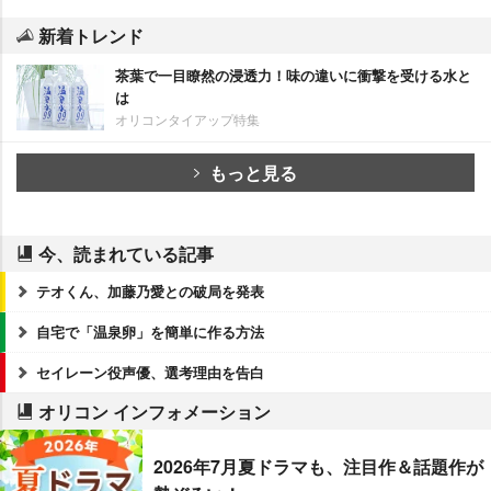
新着トレンド
茶葉で一目瞭然の浸透力！味の違いに衝撃を受ける水と
は
オリコンタイアップ特集
もっと見る
今、読まれている記事
テオくん、加藤乃愛との破局を発表
自宅で「温泉卵」を簡単に作る方法
セイレーン役声優、選考理由を告白
オリコン インフォメーション
2026年7月夏ドラマも、注目作＆話題作が