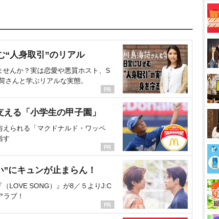
む“人身取引”のリアル
ませんか？実は恋愛や悪質ホスト、S
海荷さんと学ぶリアルな実態。
支える「小学生の甲子園」
与えられる「マクドナルド・ワッペ
指す
い”にキュンが止まらん！
OVE SONG）』が8／５よりJ:C
アラブ！