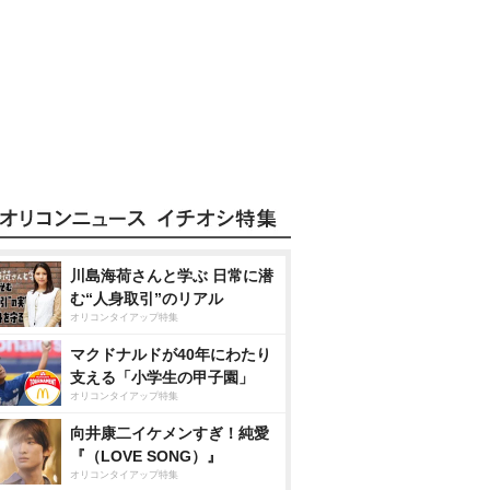
川島海荷さんと学ぶ 日常に潜
む“人身取引”のリアル
オリコンタイアップ特集
マクドナルドが40年にわたり
支える「小学生の甲子園」
オリコンタイアップ特集
向井康二イケメンすぎ！純愛
『（LOVE SONG）』
オリコンタイアップ特集