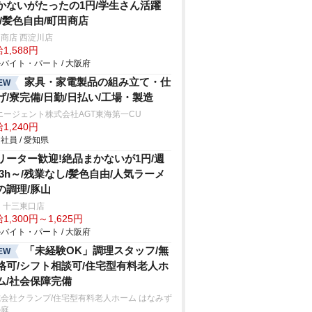
かないがたったの1円/学生さん活躍
!/髪色自由/町田商店
商店 西淀川店
1,588円
バイト・パート / 大阪府
家具・家電製品の組み立て・仕
EW
げ/寮完備/日勤/日払い/工場・製造
エージェント株式会社AGT東海第一CU
1,240円
社員 / 愛知県
リーター歓迎!絶品まかないが1円/週
&3h～/残業なし/髪色自由/人気ラーメ
の調理/豚山
 十三東口店
1,300円～1,625円
バイト・パート / 大阪府
「未経験OK」調理スタッフ/無
EW
格可/シフト相談可/住宅型有料老人ホ
ム/社会保障完備
会社クランプ/住宅型有料老人ホーム はなみず
の庭