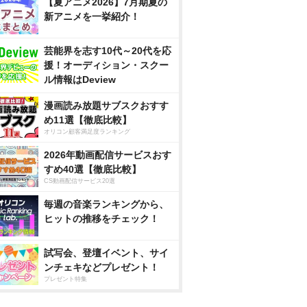
【夏アニメ2026】7月期夏の
新アニメを一挙紹介！
芸能界を志す10代～20代を応
援！オーディション・スクー
ル情報はDeview
漫画読み放題サブスクおすす
め11選【徹底比較】
オリコン顧客満足度ランキング
2026年動画配信サービスおす
すめ40選【徹底比較】
CS動画配信サービス20選
毎週の音楽ランキングから、
ヒットの推移をチェック！
試写会、登壇イベント、サイ
ンチェキなどプレゼント！
プレゼント特集