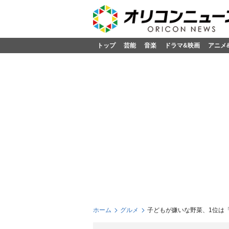
トップ
芸能
音楽
ドラマ&映画
アニメ
ホーム
グルメ
子どもが嫌いな野菜、1位は