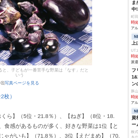
ま
中
町田
時給
アル
N
上
UT
時給
派遣
フ
ると、子どもが一番苦手な野菜は「なす」だと
いう
1
写真ページを見る
ン
豚山
2枚）
時給
アル
N
】（5位・21.8％）、【ねぎ】（8位・18.
資
ー
、食感があるものが多く、好きな野菜は1位【と
株式
じゃがいも】（71.8％）、3位【えだまめ】（70.
き