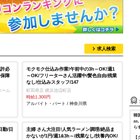
求人検索
免許必
モクモク仕込み作業!午前中の3h～OK!週1
会保障
～OK/フリーターさん活躍中/髪色自由/残業
なし/仕込みスタッフ/147
ホーム
町田商店 横浜池辺町店
時給1,300円
アルバイト・パート / 神奈川県
韓国
as
ら
日勤/日
主婦 さん大注目!人気ラーメン調理/絶品ま
かないが1円/週1&3h～/残業なし/扶養内OK/
【