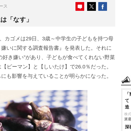
ース
位は「なす」
、カゴメは29日、3歳～中学生の子どもを持つ母
き嫌いに関する調査報告書』を発表した。それに
菜の好き嫌い”があり、子どもが食べてくれない野菜
位は【ピーマン】と【しいたけ】で26.0％だった。
もにも影響を与えていることが明らかになった。
「
て
造
株
派遣
深