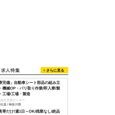
さらに見る
寮完備」自動車シート部品の組み立
・機械OP・バリ取り作業/即入寮/製
・工場/工場・製造
式会社京栄センター
社員 / 神奈川県
夜帯だけ!週1日～OK/残業なし/絶品