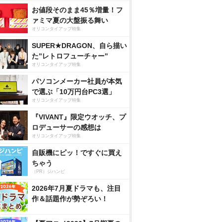
お値段そのまま45％増量！フ
ァミマ夏の大盤振る舞い
オリコンタイアップ特集
SUPER★DRAGON、自ら描い
た”レトロフューチャー”
オリコンタイアップ特集
パソコンメーカー社員が本気
で選ぶ「10万円台PC3選」
オリコンタイアップ特集
『VIVANT』限定ウオッチ、プ
ロデューサーの感想は
オリコンタイアップ特集
自販機にピッ！ですぐに買え
ちゃう
（PR）ジハンピ
2026年7月夏ドラマも、注目
作＆話題作が勢ぞろい！