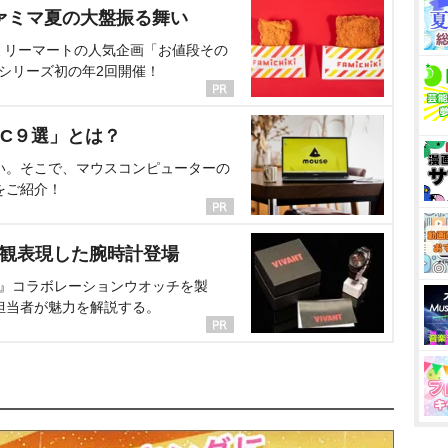
ァミマ夏の大盤振る舞い
ミリーマートの人気企画「お値段その
、シリーズ初の年2回開催！
C９選」とは？
い。そこで、マウスコンピューターの
をご紹介！
界観表現した腕時計登場
NT』コラボレーションウオッチを製
担当者が魅力を解説する。