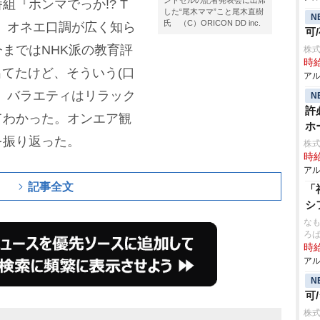
ンドセルの記者発表会に出席
『ホンマでっか!? T
した“尾木ママ”こと尾木直樹
N
氏 （C）ORICON DD inc.
に、オネエ口調が広く知ら
可
まではNHK派の教育評
株
時給
出てたけど、そういう(口
アル
。バラエティはリラック
N
許
てわかった。オンエア観
ホ
を振り返った。
株
時給
アル
記事全文
「
シ
なも
ろ
時給
アル
N
可
株式