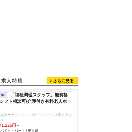
さらに見る
「福祉調理スタッフ」無資格
EW
/シフト相談可/介護付き有料老人ホー
式会社ケアレジデンス/ケアレジデンス東京アネ
クス
1,226円～
バイト・パート / 東京都