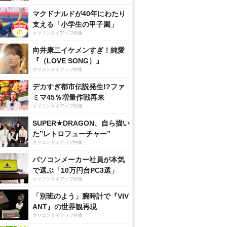
マクドナルドが40年にわたり
支える「小学生の甲子園」
オリコンタイアップ特集
向井康二イケメンすぎ！純愛
『（LOVE SONG）』
オリコンタイアップ特集
デカすぎ都市伝説発生!?ファ
ミマ45％増量作戦再来
オリコンタイアップ特集
SUPER★DRAGON、自ら描い
た”レトロフューチャー”
オリコンタイアップ特集
パソコンメーカー社員が本気
で選ぶ「10万円台PC3選」
オリコンタイアップ特集
「別班のよう」腕時計で『VIV
ANT』の世界観再現
オリコンタイアップ特集