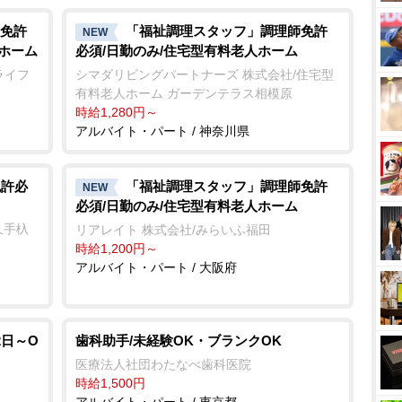
免許
「福祉調理スタッフ」調理師免許
NEW
人ホーム
必須/日勤のみ/住宅型有料老人ホーム
ライフ
シマダリビングパートナーズ 株式会社/住宅型
有料老人ホーム ガーデンテラス相模原
時給1,280円～
アルバイト・パート / 神奈川県
免許必
「福祉調理スタッフ」調理師免許
NEW
必須/日勤のみ/住宅型有料老人ホーム
長久手杁
リアレイト 株式会社/みらいふ福田
時給1,200円～
アルバイト・パート / 大阪府
2日～O
歯科助手/未経験OK・ブランクOK
医療法人社団わたなべ歯科医院
時給1,500円
アルバイト・パート / 東京都