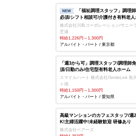
「福祉調理スタッフ」調理師
NEW
必須/シフト相談可/介護付き有料老
株式会社川島コーポレーション/サニー
芝浦
時給1,226円～1,300円
アルバイト・パート / 東京都
「週3から可」調理スタッフ/調理師
須/日勤のみ/住宅型有料老人ホーム
スマイルハート 株式会社/SmileLink 
ヶ池
時給1,150円～1,300円
アルバイト・パート / 愛知県
高級マンションのカフェスタッフ/週
K!主婦活躍中!未経験歓迎 研修あり
株式会社ベアーズ
時給1,350円～