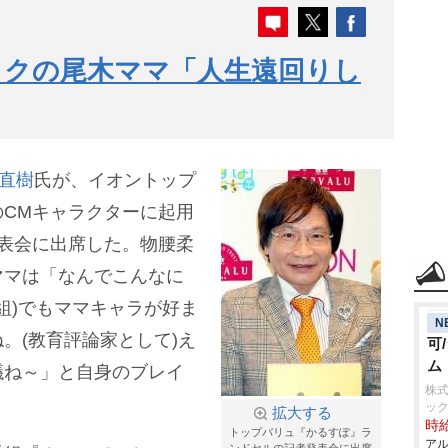
イクの尾木ママ「人生遠回りし
直樹
氏が、イオントップ
CMキャラクターに起用
表会に出席した。物腰柔
ママは「なんでこんなに
組)でもママキャラが好ま
N
。(教育評論家として)え
可
ム
議ね～」と自身のブレイ
株
ッ
拡大する
時給
トップバリュ『かるすぽ』ラ
アル