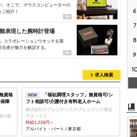
い。そこで、マウスコンピューターの
6
をご紹介！
7
界観表現した腕時計登場
8
NT』コラボレーションウオッチを製
担当者が魅力を解説する。
9
1
求人検索
/無資格
「福祉調理スタッフ」無資格可/シ
NEW
会保障
フト相談可/介護付き有料老人ホーム
株式会社ケアレジデンス/ケアレジデンス東京
寿の家
アネックス
時給1,226円～
アルバイト・パート / 東京都