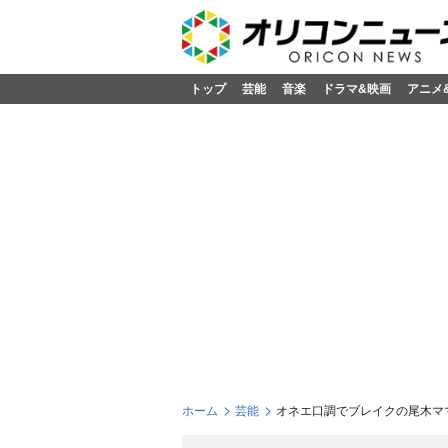
トップ
芸能
音楽
ドラマ&映画
アニメ
ホーム
芸能
オネエ口調でブレイクの尾木マ