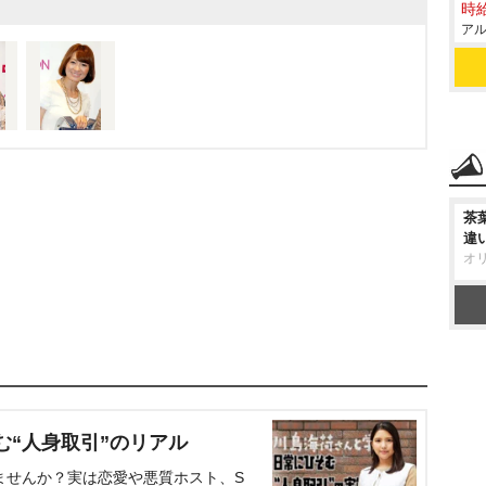
時給
アル
茶
違
オ
む“人身取引”のリアル
ませんか？実は恋愛や悪質ホスト、S