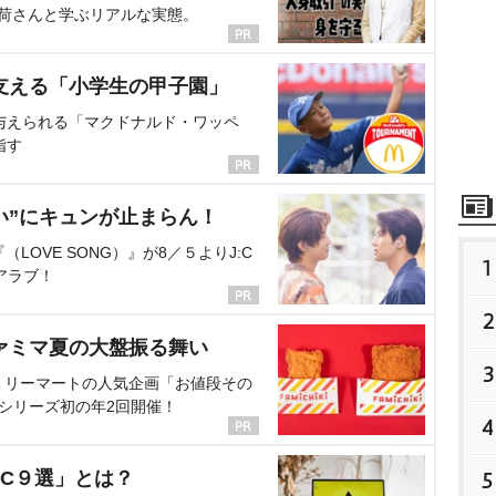
海荷さんと学ぶリアルな実態。
支える「小学生の甲子園」
与えられる「マクドナルド・ワッペ
指す
い”にキュンが止まらん！
OVE SONG）』が8／５よりJ:C
1
アラブ！
2
ァミマ夏の大盤振る舞い
3
ミリーマートの人気企画「お値段その
、シリーズ初の年2回開催！
4
C９選」とは？
5