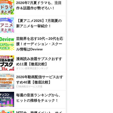
2026年7月夏ドラマも、注目
作＆話題作が勢ぞろい！
【夏アニメ2026】7月期夏の
新アニメを一挙紹介！
芸能界を志す10代～20代を応
援！オーディション・スクー
ル情報はDeview
漫画読み放題サブスクおすす
め11選【徹底比較】
オリコン顧客満足度ランキング
2026年動画配信サービスおす
すめ40選【徹底比較】
CS動画配信サービス20選
毎週の音楽ランキングから、
ヒットの推移をチェック！