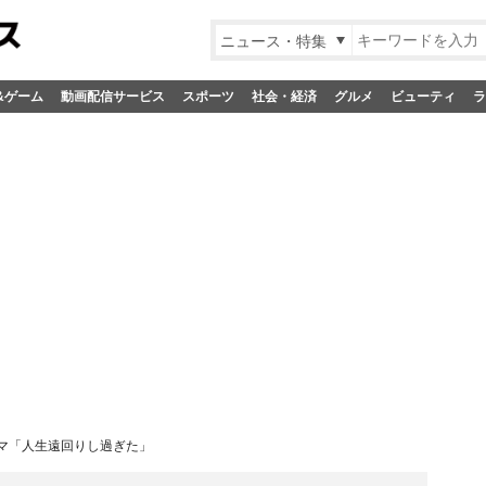
ニュース・特集
&ゲーム
動画配信サービス
スポーツ
社会・経済
グルメ
ビューティ
ラ
マ「人生遠回りし過ぎた」