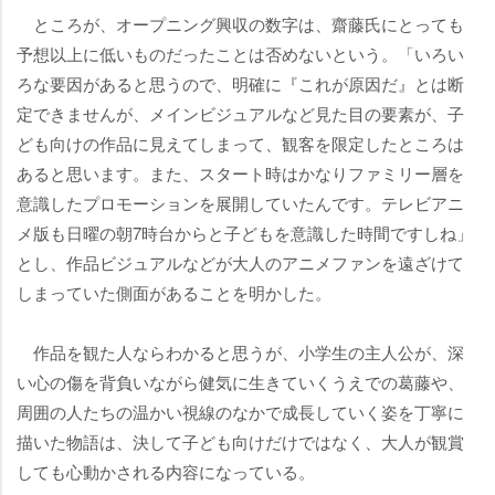
ところが、オープニング興収の数字は、齋藤氏にとっても
予想以上に低いものだったことは否めないという。「いろい
ろな要因があると思うので、明確に『これが原因だ』とは断
定できませんが、メインビジュアルなど見た目の要素が、子
ども向けの作品に見えてしまって、観客を限定したところは
あると思います。また、スタート時はかなりファミリー層を
意識したプロモーションを展開していたんです。テレビアニ
メ版も日曜の朝7時台からと子どもを意識した時間ですしね」
とし、作品ビジュアルなどが大人のアニメファンを遠ざけて
しまっていた側面があることを明かした。
作品を観た人ならわかると思うが、小学生の主人公が、深
い心の傷を背負いながら健気に生きていくうえでの葛藤や、
周囲の人たちの温かい視線のなかで成長していく姿を丁寧に
描いた物語は、決して子ども向けだけではなく、大人が観賞
しても心動かされる内容になっている。