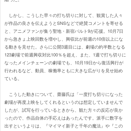
しかし、こうした早々の打ち切りに対して、観賞した人々
が作品の良さを伝えようとSNSなどで絶賛コメントを寄せる
と、アニメファンが集う聖地・新宿バルト9が応援。10月7日
から急きょ上映回数を増やし、興収比が前週の10倍以上にな
る動きを見せた。さらに公開3週目には、劇場の約半数となる
123劇場で前週興収対比100％を超え、また、1週で打ち切りに
なったメインチェーンの劇場でも、10月19日から復活興行が
行われるなど、動員、稼働率ともに大きな広がりを見せ始め
ている。
こうした動きについて、齋藤氏は「一度打ち切りになった
劇場が再度上映をしてくれるというのは想定していませんで
したが、試写を行っているときから、観た方々の反応が良か
ったので、作品自体の手応えはあったんです。派手に数字を
出すというよりは、『マイマイ新子と千年の魔法』や『この