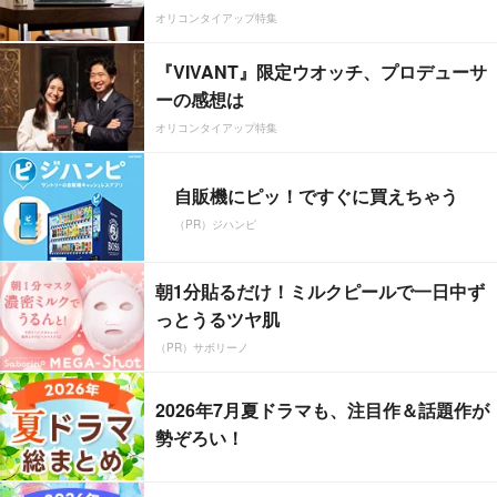
オリコンタイアップ特集
『VIVANT』限定ウオッチ、プロデューサ
ーの感想は
オリコンタイアップ特集
自販機にピッ！ですぐに買えちゃう
（PR）ジハンピ
朝1分貼るだけ！ミルクピールで一日中ず
っとうるツヤ肌
（PR）サボリーノ
2026年7月夏ドラマも、注目作＆話題作が
勢ぞろい！