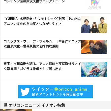
コンテンツ企画実現支援ブロックチェーン
“YURiKA×水野良樹×ヤマモトショウ”対談「魅力的な
アニソン文化の自由度とつながりやすさ」
コミックス・ウェーブ・フィルム、日中合作アニメの
収益最大化へ世界規模の包括的な展開
東宝・市川南氏が語る、アニメ戦略と実写海外リメイ
ク新展開「ゴジラは俳優として貸し出す」
オリコンニュース イチオシ特集