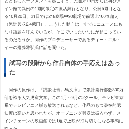
とともにムーブメントを起こすと、先週末19日からは再びメ
イン館で異例の1週間限定の復活興行となり、公開5週目とな
る10月20日、21日では218劇場中90劇場で前週比100％超え
（累計興収2.4億円）。こうした動向は、すでにニュースにも
なり話題を呼んでいるが、そこでいったいなにが起こってい
るのだろうか。同作のプロデューサーであるディー・エル・
イーの齋藤雅弘氏に話を聞いた。
試写の段階から作品自体の手応えはあっ
た
同作の原作は、『講談社青い鳥文庫』で累計発行部数300万
部を誇る人気児童文学。この4月～9月の2クール、テレビ東京
系でテレビアニメ版も放送されるなど、作品のもつ潜在的認
知度は高いと思われたが、オープニング興収は振るわず、メ
インチェーンの映画館では1週で上映が打ち切りになる事態に
陥った。