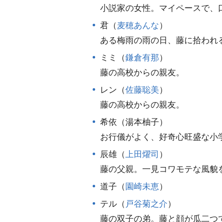
小説家の女性。マイペースで、
君（
麦穂あんな
）
ある梅雨の雨の日、藤に拾われ
ミミ（
鎌倉有那
）
藤の高校からの親友。
レン（
佐藤聡美
）
藤の高校からの親友。
希依（湯本柚子）
お行儀がよく、好奇心旺盛な小
辰雄（
上田燿司
）
藤の父親。一見コワモテな風貌
道子（
園崎未恵
）
テル（
戸谷菊之介
）
藤の双子の弟。藤と顔が瓜二つ