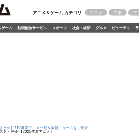
アニメ
声優
マ
アニメ＆ゲーム カテゴリ
&ゲーム
動画配信サービス
スポーツ
社会・経済
グルメ
ビューティ
ラ
5 まとめ】7月期 新アニメ一覧＆最新ニュースをご紹介
ト・声優 【2025年夏アニメ】