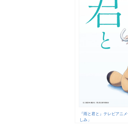
『雨と君と』テレビアニメ
しみ」