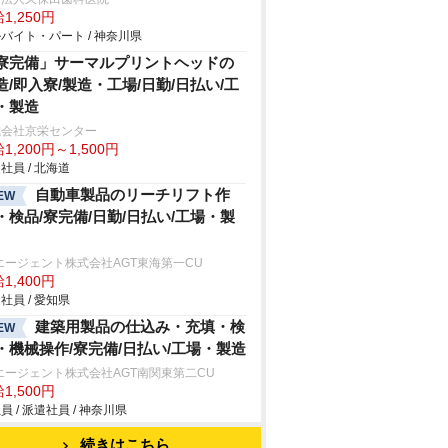
1,250円
バイト・パート / 神奈川県
寮完備」サーマルプリントヘッドの
造/即入寮/製造・工場/日勤/日払い/工
・製造
式会社京栄センター
1,200円～1,500円
社員 / 北海道
自動車製品のリーチリフト作
EW
・検品/寮完備/日勤/日払い/工場・製
エージェント株式会社AGT東海第一CU
1,400円
社員 / 愛知県
建築用製品の仕込み・充填・検
EW
・機械操作/寮完備/日払い/工場・製造
エージェント株式会社AGT南関東第二CU
1,500円
員 / 派遣社員 / 神奈川県
続きはこちら