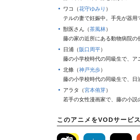
ワコ（
花守ゆみり
）
テルの妻で妊娠中。手先が器用
獣医さん（
茶風林
）
藤の家の近所にある動物病院の
日浦（
阪口周平
）
藤の小学校時代の同級生で、ア
北條（
神戸光歩
）
藤の小学校時代の同級生で、日
アラタ（
宮本侑芽
）
若手の女性漫画家で、藤の小説
このアニメをVODサービ