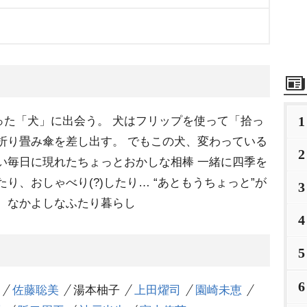
1
った「犬」に出会う。 犬はフリップを使って「拾っ
折り畳み傘を差し出す。 でもこの犬、変わっている
2
い毎日に現れたちょっとおかしな相棒 一緒に四季を
り、おしゃべり(?)したり… “あともうちょっと”が
3
、なかよしなふたり暮らし
4
5
6
佐藤聡美
湯本柚子
上田燿司
園崎未恵