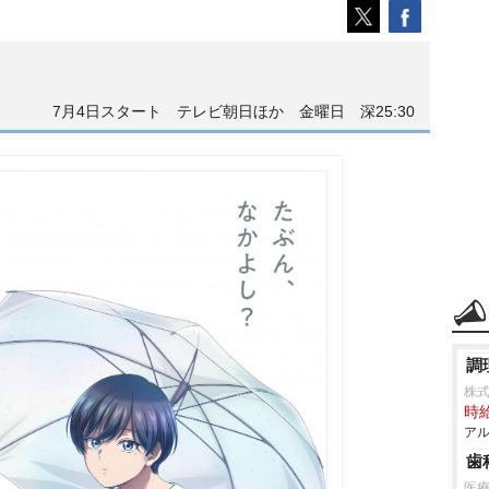
7月4日スタート テレビ朝日ほか 金曜日 深25:30
調
株
時給
アル
歯
医