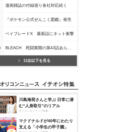
漫画雑誌の付録巡り各社対応続く
『ポケモン公式ぜんこく図鑑』発売
ベイブレードX 最新話にネット衝撃
0
BLEACH 死闘展開の第43話あらすじ
11位以下を見る
川島海荷さんと学ぶ 日常に潜
む“人身取引”のリアル
オリコンタイアップ特集
マクドナルドが40年にわたり
支える「小学生の甲子園」