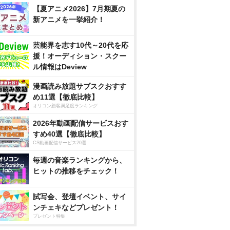
【夏アニメ2026】7月期夏の
新アニメを一挙紹介！
芸能界を志す10代～20代を応
援！オーディション・スクー
ル情報はDeview
漫画読み放題サブスクおすす
め11選【徹底比較】
オリコン顧客満足度ランキング
2026年動画配信サービスおす
すめ40選【徹底比較】
CS動画配信サービス20選
毎週の音楽ランキングから、
ヒットの推移をチェック！
試写会、登壇イベント、サイ
ンチェキなどプレゼント！
プレゼント特集