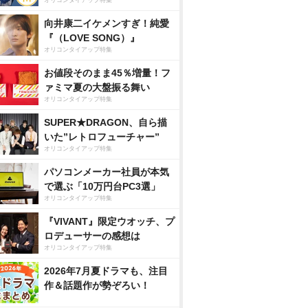
オリコンタイアップ特集
向井康二イケメンすぎ！純愛
『（LOVE SONG）』
オリコンタイアップ特集
お値段そのまま45％増量！フ
ァミマ夏の大盤振る舞い
オリコンタイアップ特集
SUPER★DRAGON、自ら描
いた”レトロフューチャー”
オリコンタイアップ特集
パソコンメーカー社員が本気
で選ぶ「10万円台PC3選」
オリコンタイアップ特集
『VIVANT』限定ウオッチ、プ
ロデューサーの感想は
オリコンタイアップ特集
2026年7月夏ドラマも、注目
作＆話題作が勢ぞろい！