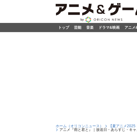
トップ
芸能
音楽
ドラマ&映画
アニメ
ホーム（オリコンニュース）
【夏アニメ202
アニメ『雨と君と』｜放送日・あらすじ・キャス