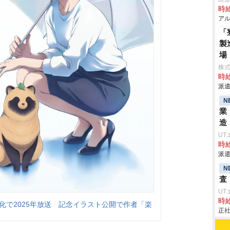
時給
アル
「
製
場
株
時給
派遣
N
業
造
UT
時給
派遣
N
査
UT
時給
化で2025年放送 記念イラスト公開で作者「楽
正社