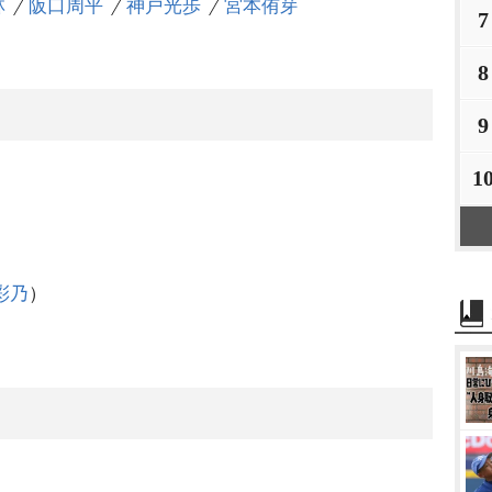
林
阪口周平
神戸光歩
宮本侑芽
7
8
9
1
彩乃
）