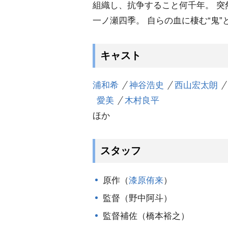
組織し、抗争すること何千年。 突
一ノ瀬四季。 自らの血に棲む“鬼”
キャスト
浦和希
神谷浩史
西山宏太朗
愛美
木村良平
ほか
スタッフ
原作（
漆原侑来
）
監督（野中阿斗）
監督補佐（橋本裕之）