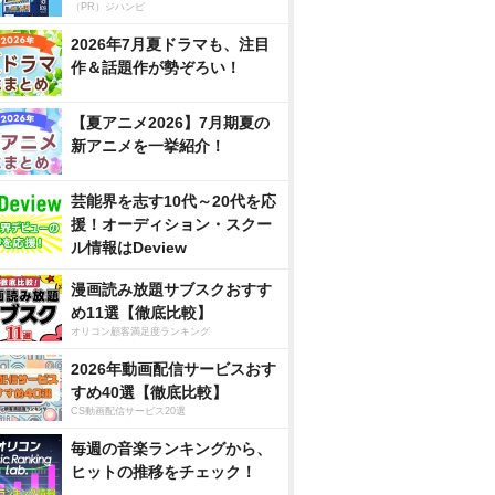
（PR）ジハンピ
2026年7月夏ドラマも、注目
作＆話題作が勢ぞろい！
【夏アニメ2026】7月期夏の
新アニメを一挙紹介！
芸能界を志す10代～20代を応
援！オーディション・スクー
ル情報はDeview
漫画読み放題サブスクおすす
め11選【徹底比較】
オリコン顧客満足度ランキング
2026年動画配信サービスおす
すめ40選【徹底比較】
CS動画配信サービス20選
毎週の音楽ランキングから、
ヒットの推移をチェック！