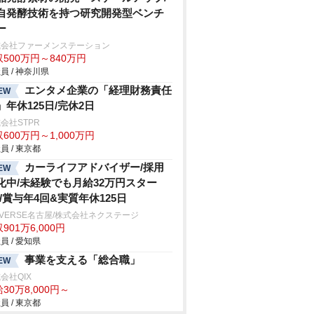
自発酵技術を持つ研究開発型ベンチ
ー
式会社ファーメンステーション
500万円～840万円
員 / 神奈川県
エンタメ企業の「経理財務責任
EW
」年休125日/完休2日
会社STPR
600万円～1,000万円
員 / 東京都
カーライフアドバイザー/採用
EW
化中/未経験でも月給32万円スター
!/賞与年4回&実質年休125日
IVERSE名古屋/株式会社ネクステージ
901万6,000円
員 / 愛知県
事業を支える「総合職」
EW
会社QIX
30万8,000円～
員 / 東京都