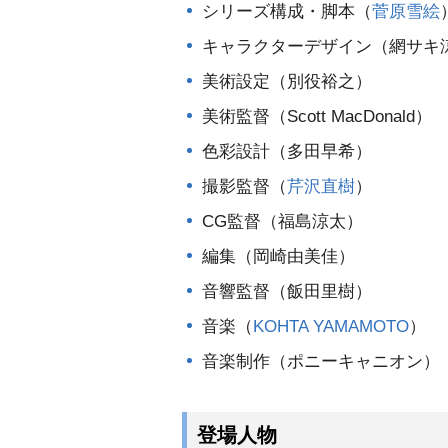
シリーズ構成・脚本（
菅原雪絵
キャラクターデザイン（網サキ
美術設定（別役裕之）
美術監督（Scott MacDonald）
色彩設計（多田早希）
撮影監督（
芹沢直樹
）
CG監督（福島涼太）
編集（岡崎由美佳）
音響監督（飯田里樹）
音楽（
KOHTA YAMAMOTO
）
音楽制作（ポニーキャニオン）
登場人物