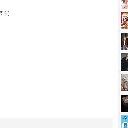
）
涼子）