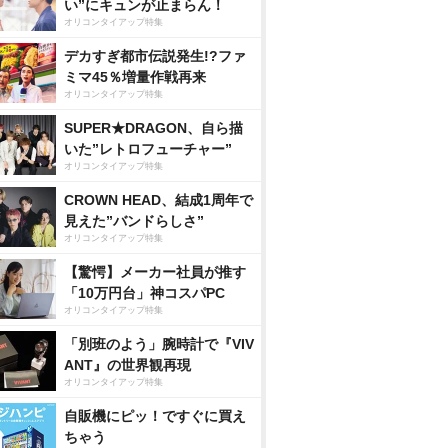
い”にキュンが止まらん！
オリコンタイアップ特集
デカすぎ都市伝説発生!?ファ
ミマ45％増量作戦再来
オリコンタイアップ特集
SUPER★DRAGON、自ら描
いた”レトロフューチャー”
オリコンタイアップ特集
CROWN HEAD、結成1周年で
見えた”バンドらしさ”
オリコンタイアップ特集
【驚愕】メーカー社員が推す
「10万円台」神コスパPC
オリコンタイアップ特集
「別班のよう」腕時計で『VIV
ANT』の世界観再現
オリコンタイアップ特集
自販機にピッ！ですぐに買え
ちゃう