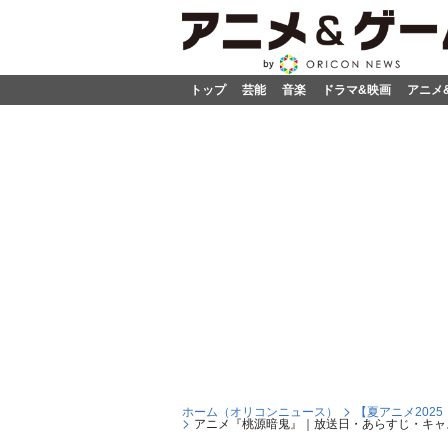
トップ
芸能
音楽
ドラマ&映画
アニメ
ホーム（オリコンニュース）
【夏アニメ202
アニメ『桃源暗鬼』｜放送日・あらすじ・キャス