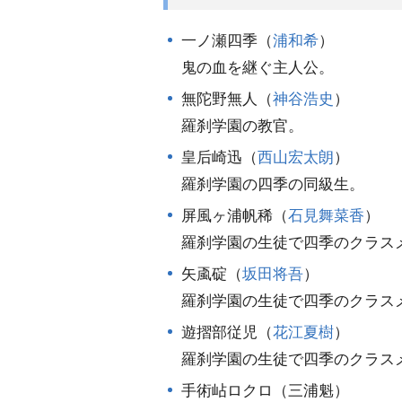
一ノ瀬四季（
浦和希
）
鬼の血を継ぐ主人公。
無陀野無人（
神谷浩史
）
羅刹学園の教官。
皇后崎迅（
西山宏太朗
）
羅刹学園の四季の同級生。
屏風ヶ浦帆稀（
石見舞菜香
）
羅刹学園の生徒で四季のクラス
矢颪碇（
坂田将吾
）
羅刹学園の生徒で四季のクラス
遊摺部従児（
花江夏樹
）
羅刹学園の生徒で四季のクラス
手術岾ロクロ（三浦魁）