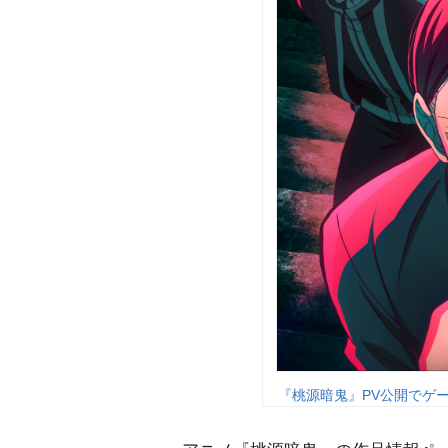
『桃源暗鬼』PV公開でゲ