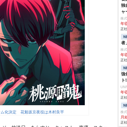
独
ャ
株
年収
正社
N
者
株式
年収
正社
N
強
ト
UN
年収
正社
N
ーム化決定 花魁坂京夜役は木村良平
株式
月給
正社