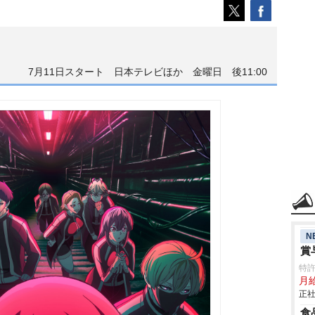
7月11日スタート 日本テレビほか 金曜日 後11:00
N
賞
特
月給
正社
食