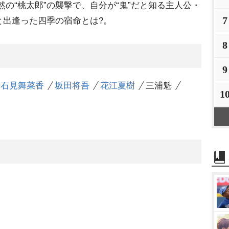
然の“桃太郎”の襲撃で、自分が“鬼”だと知る主人公・
7
と出逢った四季の宿命とは?。
8
9
石見舞菜香
坂田将吾
花江夏樹
三浦魁
1