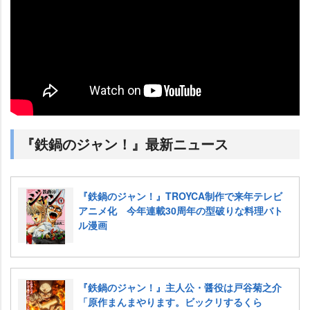
『鉄鍋のジャン！』最新ニュース
『鉄鍋のジャン！』TROYCA制作で来年テレビ
アニメ化 今年連載30周年の型破りな料理バト
ル漫画
『鉄鍋のジャン！』主人公・醤役は戸谷菊之介
「原作まんまやります。ビックリするくら