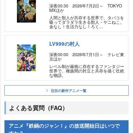
深夜00:30 2026年7月2日～ TOKYO
MXほか
人間と獣人が共存する世界で、タバコを
吸ってダラダラ生きる獣人・ヤニねこ。
金なし！生活力なし！ろく...
LV999の村人
深夜00:00 2026年7月1日～ テレビ東
京ほか
レベル制が厳格に存在するファンタジー
世界で、種族間の対立と共存を描く壮絶
な物語。
注目の新作アニメ一覧
よくある質問（FAQ）
アニメ『鉄鍋のジャン！』の放送開始日はいつで