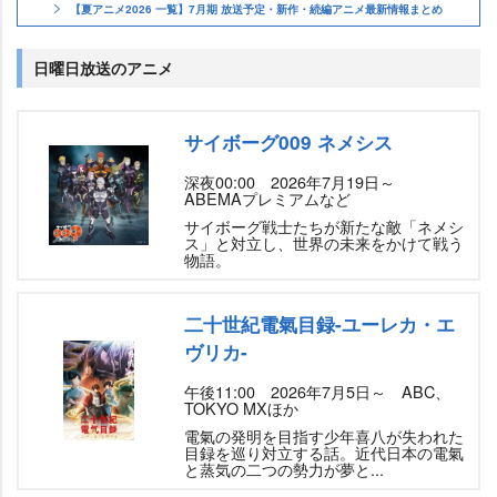
【夏アニメ2026 一覧】7月期 放送予定・新作・続編アニメ最新情報まとめ
日曜日放送のアニメ
サイボーグ009 ネメシス
深夜00:00 2026年7月19日～
ABEMAプレミアムなど
サイボーグ戦士たちが新たな敵「ネメシ
ス」と対立し、世界の未来をかけて戦う
物語。
二十世紀電氣目録-ユーレカ・エ
ヴリカ-
午後11:00 2026年7月5日～ ABC、
TOKYO MXほか
電氣の発明を目指す少年喜八が失われた
目録を巡り対立する話。近代日本の電氣
と蒸気の二つの勢力が夢と...