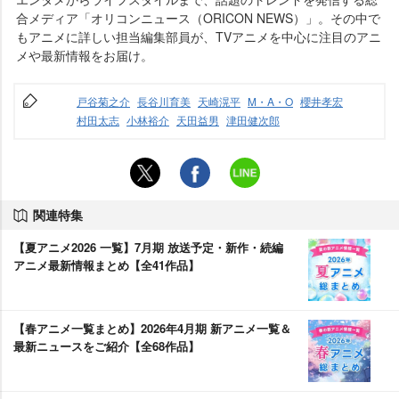
合メディア「オリコンニュース（ORICON NEWS）」。その中で
もアニメに詳しい担当編集部員が、TVアニメを中心に注目のアニ
メや最新情報をお届け。
戸谷菊之介
長谷川育美
天崎滉平
M・A・O
櫻井孝宏
村田太志
小林裕介
天田益男
津田健次郎
関連特集
【夏アニメ2026 一覧】7月期 放送予定・新作・続編
アニメ最新情報まとめ【全41作品】
【春アニメ一覧まとめ】2026年4月期 新アニメ一覧＆
最新ニュースをご紹介【全68作品】