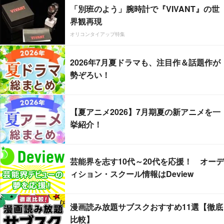
「別班のよう」腕時計で『VIVANT』の世
界観再現
オリコンタイアップ特集
2026年7月夏ドラマも、注目作＆話題作が
勢ぞろい！
【夏アニメ2026】7月期夏の新アニメを一
挙紹介！
芸能界を志す10代～20代を応援！ オーデ
ィション・スクール情報はDeview
漫画読み放題サブスクおすすめ11選【徹底
比較】