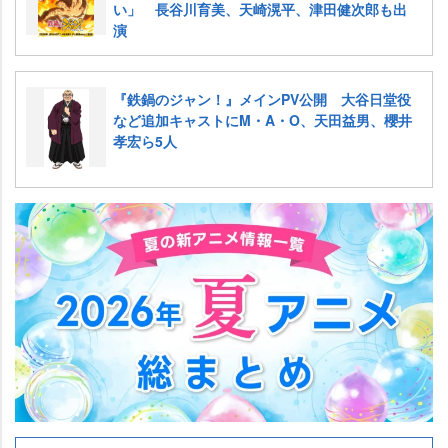
い」 長谷川育美、天崎滉平、津田健次郎も出
演
『鉄鍋のジャン！』メインPV公開 大谷日堂役
など追加キャストにM・A・O、天田益男、櫻井
孝宏ら5人