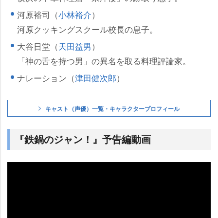
河原裕司（
小林裕介
）
河原クッキングスクール校長の息子。
大谷日堂（
天田益男
）
「神の舌を持つ男」の異名を取る料理評論家。
ナレーション（
津田健次郎
）
キャスト（声優）一覧・キャラクタープロフィール
『鉄鍋のジャン！』予告編動画