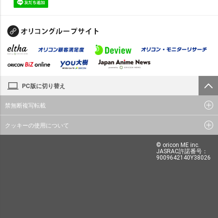
PC版に切り替え
禁無断複写転載
クッキーの使用について
© oricon ME inc.
JASRAC許諾番号：
9009642140Y38026