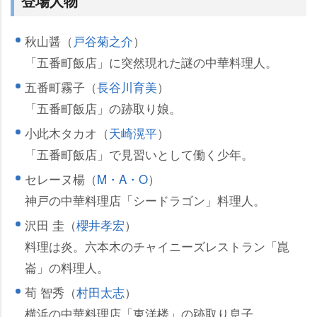
登場人物
秋山醤（
戸谷菊之介
）
「五番町飯店」に突然現れた謎の中華料理人。
五番町霧子（
長谷川育美
）
「五番町飯店」の跡取り娘。
小此木タカオ（
天崎滉平
）
「五番町飯店」で見習いとして働く少年。
セレーヌ楊（
M・A・O
）
神戸の中華料理店「シードラゴン」料理人。
沢田 圭（
櫻井孝宏
）
料理は炎。六本木のチャイニーズレストラン「崑
崙」の料理人。
荀 智秀（
村田太志
）
横浜の中華料理店「東洋楼」の跡取り息子。