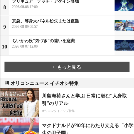
プリキュア デッチ・アゲイン登場
8
2026-08-08 12:00
京急、等身大パネル紛失または盗難
9
2026-08-09 09:57
ちいかわ役“気づき”の違いを意識
10
2026-08-07 12:00
もっと見る
オリコンニュース イチオシ特集
川島海荷さんと学ぶ 日常に潜む“人身取
引”のリアル
オリコンタイアップ特集
マクドナルドが40年にわたり支える「小学
生の甲子園」