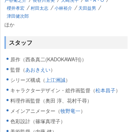
櫻井孝宏
村田太志
小林裕介
天田益男
津田健次郎
ほか
スタッフ
原作（西条真二(KADOKAWA刊)）
監督（
あおきえい
）
シリーズ構成（
上江洲誠
）
キャラクターデザイン・総作画監督（
松本昌子
）
料理作画監督（奥田 淳、花村千尋）
メインアニメーター（
牧野竜一
）
色彩設計（篠塚真理子）
美術監督（内藤 健）