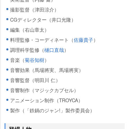
撮影監督（津田涼介）
CGディレクター（井口光隆）
編集（右山章太）
料理監修・コーディネート（
佐藤貴子
）
調理科学監修（
樋口直哉
）
音楽（
菊谷知樹
）
音響効果（馬場將実、馬場將実）
音響監督（明田川 仁）
音響制作（マジックカプセル）
アニメーション制作（TROYCA）
製作（「鉄鍋のジャン!」製作委員会）