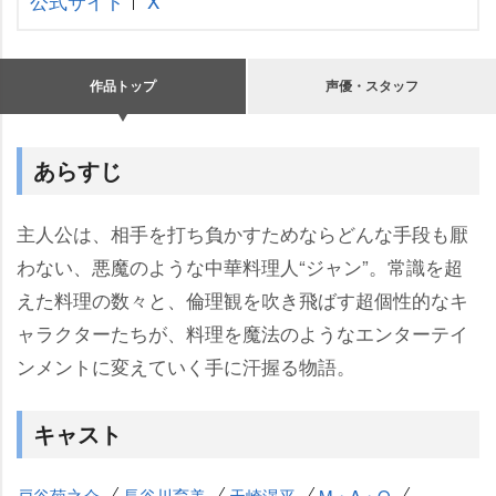
公式サイト
X
作品トップ
声優・スタッフ
あらすじ
主人公は、相手を打ち負かすためならどんな手段も厭
わない、悪魔のような中華料理人“ジャン”。常識を超
えた料理の数々と、倫理観を吹き飛ばす超個性的なキ
ャラクターたちが、料理を魔法のようなエンターテイ
ンメントに変えていく手に汗握る物語。
キャスト
戸谷菊之介
長谷川育美
天崎滉平
M・A・O