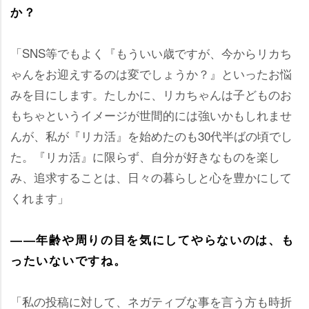
か？
「SNS等でもよく『もういい歳ですが、今からリカち
ゃんをお迎えするのは変でしょうか？』といったお悩
みを目にします。たしかに、リカちゃんは子どものお
もちゃというイメージが世間的には強いかもしれませ
んが、私が『リカ活』を始めたのも30代半ばの頃でし
た。『リカ活』に限らず、自分が好きなものを楽し
み、追求することは、日々の暮らしと心を豊かにして
くれます」
――年齢や周りの目を気にしてやらないのは、も
ったいないですね。
「私の投稿に対して、ネガティブな事を言う方も時折