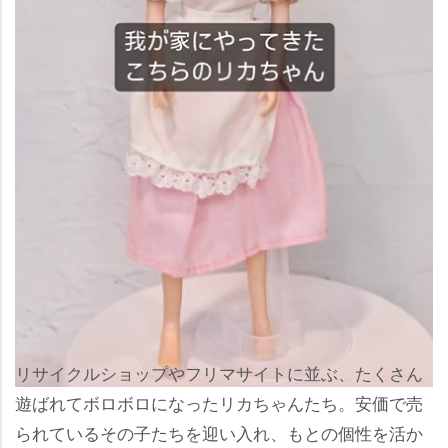
リサイクルショップやフリマサイトに並ぶ、たくさん
遊ばれてボロボロになったリカちゃんたち。安価で売
られているその子たちを迎い入れ、もとの個性を活か