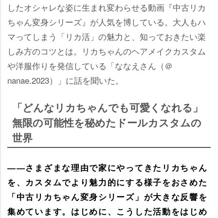
したオシャレな姿に生まれ変わらせる動画『中古リカ
ちゃん変身シリーズ』が人気を博している。大人もハ
マってしまう「リカ活」の魅力と、知っておきたい楽
しみ方のコツとは。リカちゃんのヘアメイクカスタム
洋服作りを発信している「ななえさん（＠
nanae.2023）」に話を聞いた。
「どんなリカちゃんでも可愛くなれる」
無限の可能性を秘めたドールカスタムの
世界
――さまざまな理由で家にやってきたリカちゃん
を、カスタムでより魅力的にする様子をおさめた
「中古リカちゃん変身シリーズ」が大きな反響を
集めています。はじめに、こうした活動をはじめ