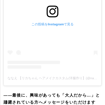
この投稿をInstagramで見る
ななえ 【リカちゃん ヘアメイクカスタム/洋服作り】(@nanae.2023)がシェアした投稿
――最後に、興味があっても「大人だから…」と
躊躇されている方へメッセージをいただけます