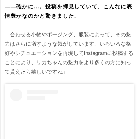
――確かに…。投稿を拝見していて、こんなに表
情豊かなのかと驚きました。
「合わせる小物やポージング、服装によって、その魅
力はさらに増すような気がしています。いろいろな格
好やシチュエーションを再現してInstagramに投稿する
ことにより、リカちゃんの魅力をより多くの方に知っ
て貰えたら嬉しいですね」