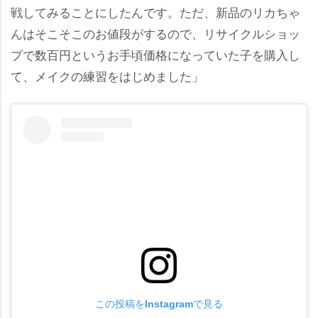
戦してみることにしたんです。ただ、新品のリカちゃ
んはそこそこのお値段がするので、リサイクルショッ
プで数百円というお手頃価格になっていた子を購入し
て、メイクの練習をはじめました」
この投稿をInstagramで見る