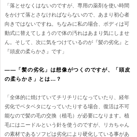
「落とせなくはないのですが、専用の薬剤を使い時間
をかけて落とさなければならないので、あまり初心者
向きではないですね。ちなみに私の場合、ボディは可
動式に替えてしまうので体の汚れはあまり気にしませ
ん。そして、次に気をつけているのが『髪の劣化』と
『頭皮の柔らかさ』です」
――「髪の劣化」は想像がつくのですが、「頭皮
の柔らかさ」とは…？
「全体的に焼けていてチリチリになっていたり、経年
劣化でベタベタになっていたりする場合、復活は不可
能なので髪の毛の交換（植毛）が必要になります。植
毛にはニードルという針を使うのですが、リカちゃん
の素材であるソフビは劣化により硬化している事があ