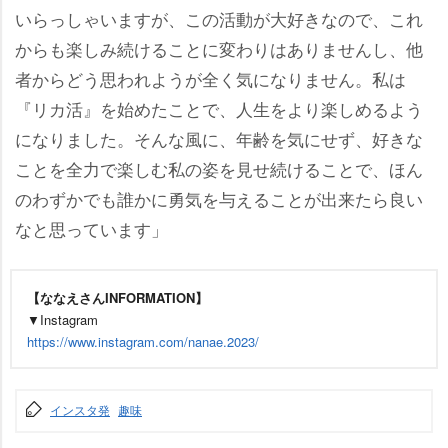
いらっしゃいますが、この活動が大好きなので、これ
からも楽しみ続けることに変わりはありませんし、他
者からどう思われようが全く気になりません。私は
『リカ活』を始めたことで、人生をより楽しめるよう
になりました。そんな風に、年齢を気にせず、好きな
ことを全力で楽しむ私の姿を見せ続けることで、ほん
のわずかでも誰かに勇気を与えることが出来たら良い
なと思っています」
【ななえさんINFORMATION】
▼Instagram
https://www.instagram.com/nanae.2023/
インスタ発
趣味