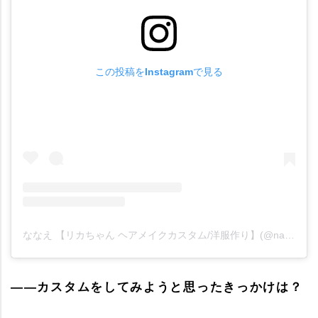
この投稿をInstagramで見る
ななえ 【リカちゃん ヘアメイクカスタム/洋服作り】(@nanae.2023)がシェアした投稿
――カスタムをしてみようと思ったきっかけは？