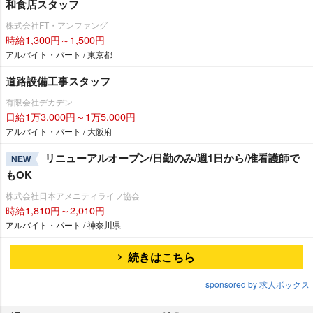
和食店スタッフ
株式会社FT・アンファング
時給1,300円～1,500円
アルバイト・パート / 東京都
道路設備工事スタッフ
有限会社デカデン
日給1万3,000円～1万5,000円
アルバイト・パート / 大阪府
リニューアルオープン/日勤のみ/週1日から/准看護師で
NEW
もOK
株式会社日本アメニティライフ協会
時給1,810円～2,010円
アルバイト・パート / 神奈川県
続きはこちら
sponsored by 求人ボックス