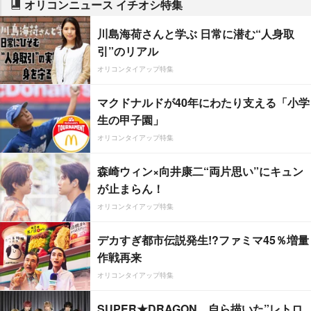
オリコンニュース イチオシ特集
川島海荷さんと学ぶ 日常に潜む“人身取
引”のリアル
オリコンタイアップ特集
マクドナルドが40年にわたり支える「小学
生の甲子園」
オリコンタイアップ特集
森崎ウィン×向井康二“両片思い”にキュン
が止まらん！
オリコンタイアップ特集
デカすぎ都市伝説発生!?ファミマ45％増量
作戦再来
オリコンタイアップ特集
SUPER★DRAGON、自ら描いた”レトロ