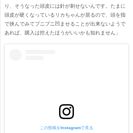
り、そうなった頭皮には針が刺せないんです。たまに
頭皮が硬くなっているリカちゃんが居るので、頭を指
で挟んでみてプニプニ凹ませることが出来ないようで
あれば、購入は控えたほうがいいかも知れません」
この投稿をInstagramで見る