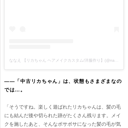
ななえ 【リカちゃん ヘアメイクカスタム/洋服作り】(@nanae.2023)がシェアした投稿
――「中古リカちゃん」は、状態もさまざまなの
では…。
「そうですね。楽しく遊ばれたリカちゃんは、髪の毛
にも結んだ後や切られた跡がたくさん残ります。メイ
クを施したあと、そんなボサボサになった髪の毛が気