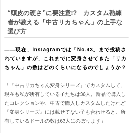
“頭皮の硬さ”に要注意!? カスタム熟練
者が教える「中古リカちゃん」の上手な
選び方
――現在、Instagramでは「No.43」まで投稿さ
れていますが、これまでに変身させてきた「リカ
ちゃん」の数はどのくらいになるのでしょうか？
「『中古リカちゃん変身シリーズ』でカスタムして、
現在も私が所有している子たちは36人。新品で購入し
たコレクションや、中古で購入しカスタムしたけれど
『変身シリーズ』には載せてない子も合わせると、所
有しているドールの数は63人にのぼります」