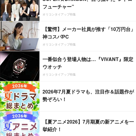
フューチャー”
オリコンタイアップ特集
【驚愕】メーカー社員が推す「10万円台」
神コスパPC
オリコンタイアップ特集
一番似合う登場人物は…『VIVANT』限定
ウオッチ
オリコンタイアップ特集
2026年7月夏ドラマも、注目作＆話題作が
勢ぞろい！
【夏アニメ2026】7月期夏の新アニメを一
挙紹介！